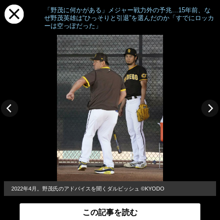
「野茂に何かがある」メジャー戦力外の予兆…15年前、な
ぜ野茂英雄は“ひっそりと引退”を選んだのか「すでにロッカ
ーは空っぽだった」
2022年4月。野茂氏のアドバイスを聞くダルビッシュ ©KYODO
この記事を読む