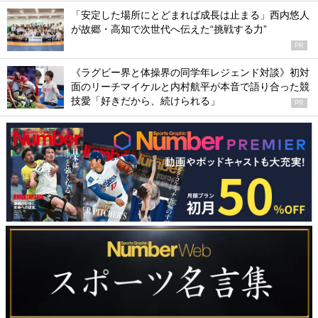
「安定した場所にとどまれば成長は止まる」西内悠人
が故郷・高知で次世代へ伝えた“挑戦する力”
PR
《ラグビー界と体操界の同学年レジェンド対談》初対
面のリーチマイケルと内村航平が本音で語り合った競
技愛「好きだから、続けられる」
PR