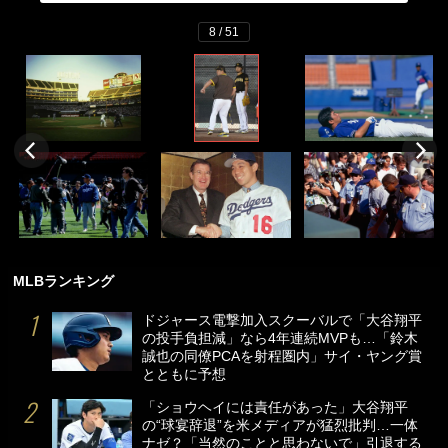
8 / 51
MLBランキング
ドジャース電撃加入スクーバルで「大谷翔平
の投手負担減」なら4年連続MVPも…「鈴木
誠也の同僚PCAを射程圏内」サイ・ヤング賞
とともに予想
「ショウヘイには責任があった」大谷翔平
の“球宴辞退”を米メディアが猛烈批判…一体
ナゼ？「当然のことと思わないで」引退する