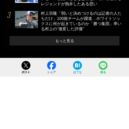
レジェンドが熱弁したある思い
村上宗隆「弱いと決めつけるのは記者の人た
ちだけ」100敗チームが躍進…ホワイトソッ
クスに何が起きているのか「勝つ集団」率い
る村上の“激変した評価”
もっと見る
ポスト
シェア
はてな
送る