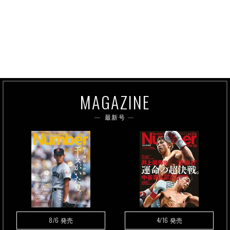
MAGAZINE
最新号
8/6
4/16
発売
発売