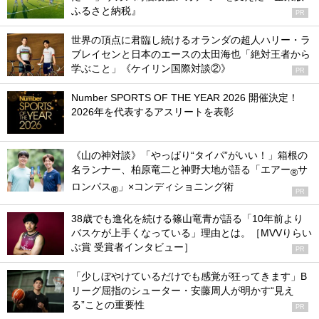
ふるさと納税』
PR
世界の頂点に君臨し続けるオランダの超人ハリー・ラ
ブレイセンと日本のエースの太田海也「絶対王者から
学ぶこと」《ケイリン国際対談②》
PR
Number SPORTS OF THE YEAR 2026 開催決定！
2026年を代表するアスリートを表彰
《山の神対談》「やっぱり“タイパ”がいい！」箱根の
名ランナー、柏原竜二と神野大地が語る「エアー
サ
®
ロンパス
」×コンディショニング術
®
PR
38歳でも進化を続ける篠山竜青が語る「10年前より
バスケが上手くなっている」理由とは。［MVVりらい
ぶ賞 受賞者インタビュー］
PR
「少しぼやけているだけでも感覚が狂ってきます」B
リーグ屈指のシューター・安藤周人が明かす“見え
る”ことの重要性
PR