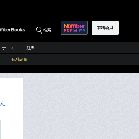
有料会員
検索
テニス
競馬
有料記事
ん