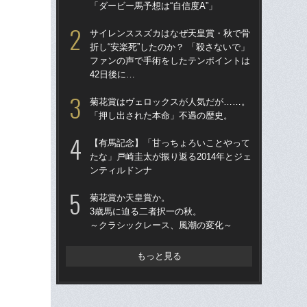
「ダービー馬予想は“自信度A”」
の凱
サイレンススズカはなぜ天皇賞・秋で骨
サ
折し“安楽死”したのか？ 「殺さないで」
折し
ファンの声で手術をしたテンポイントは
フ
42日後に…
42
菊花賞はヴェロックスが人気だが……。
武豊
「押し出された本命」不遇の歴史。
も
した
【有馬記念】「甘っちょろいことやって
が“
たな」戸崎圭太が振り返る2014年とジェ
ンティルドンナ
武
サ
菊花賞か天皇賞か。
3歳馬に迫る二者択一の秋。
「1
～クラシックレース、風潮の変化～
サ、
い？
マ
もっと見る