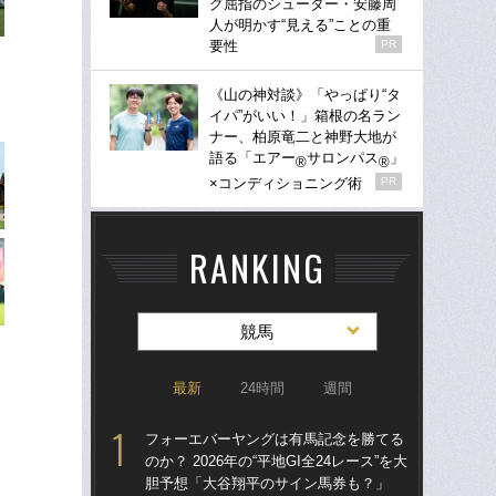
グ屈指のシューター・安藤周
人が明かす“見える”ことの重
要性
PR
《山の神対談》「やっぱり“タ
イパ”がいい！」箱根の名ラン
ナー、柏原竜二と神野大地が
語る「エアー
サロンパス
」
®
®
×コンディショニング術
PR
RANKING
競馬
最新
24時間
週間
フォーエバーヤングは有馬記念を勝てる
「僕
のか？ 2026年の“平地GI全24レース”を大
生の
胆予想「大谷翔平のサイン馬券も？」
た