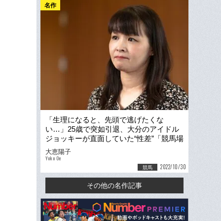
名作
「生理になると、先頭で逃げたくな
い…」25歳で突如引退、大分のアイドル
ジョッキーが直面していた“性差”「競馬場
では男子トイレを使っていました」
大恵陽子
Yoko Oe
2022/10/30
競馬
その他の名作記事