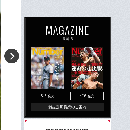
MAGAZINE
最新号
8/6
4/16
発売
発売
雑誌定期購読のご案内