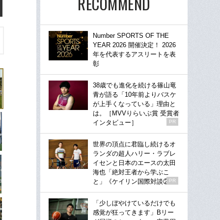
RECOMMEND
Number SPORTS OF THE
YEAR 2026 開催決定！ 2026
年を代表するアスリートを表
彰
38歳でも進化を続ける篠山竜
青が語る「10年前よりバスケ
が上手くなっている」理由と
は。［MVVりらいぶ賞 受賞者
インタビュー］
PR
世界の頂点に君臨し続けるオ
ランダの超人ハリー・ラブレ
イセンと日本のエースの太田
海也「絶対王者から学ぶこ
と」《ケイリン国際対談②》
PR
「少しぼやけているだけでも
感覚が狂ってきます」Bリー