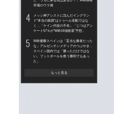
た「うちに来る気はあるか？」W杯移籍
今
市場のウラ側
イ
メッシ神アシストに沈んだイングラン
森本
ド“本当の敗因”はトゥヘル采配ではな
く…「ケイン代役の不在」「じつはアン
W
ケート57％が“W杯16強敗退”予想」
な
ス
W杯優勝スペインは「妥当な勝者だった
い
な」アルゼンチンメディアのつぶやき…
た
スペイン国内では「勝っただけではな
い。フットボールを救う勝利でもあっ
た」
もっと見る