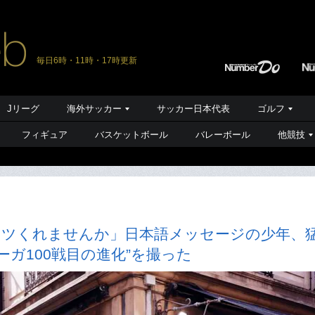
毎日6時・11時・17時更新
Jリーグ
海外サッカー
サッカー日本代表
ゴルフ
フィギュア
バスケットボール
バレーボール
他競技
ャツくれませんか」日本語メッセージの少年、
ガ100戦目の進化”を撮った