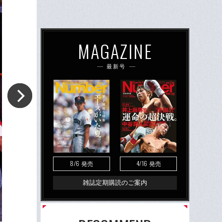
MAGAZINE
最新号
8/6
4/16
発売
発売
雑誌定期購読のご案内