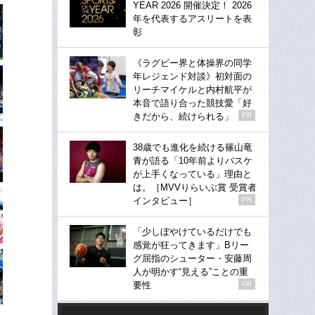
YEAR 2026 開催決定！ 2026
年を代表するアスリートを表
彰
《ラグビー界と体操界の同学
年レジェンド対談》初対面の
リーチマイケルと内村航平が
本音で語り合った競技愛「好
きだから、続けられる」
PR
38歳でも進化を続ける篠山竜
青が語る「10年前よりバスケ
が上手くなっている」理由と
は。［MVVりらいぶ賞 受賞者
インタビュー］
PR
「少しぼやけているだけでも
感覚が狂ってきます」Bリー
グ屈指のシューター・安藤周
人が明かす“見える”ことの重
要性
PR