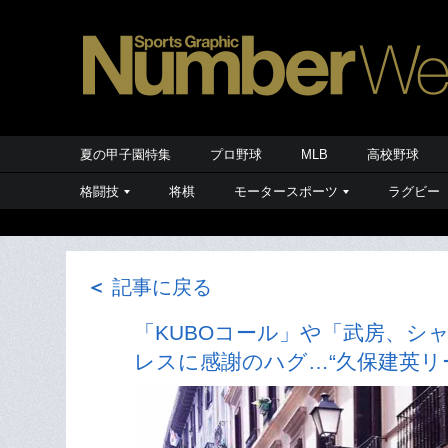
夏の甲子園特集
プロ野球
MLB
高校野球
格闘技
将棋
モータースポーツ
ラグビー
＜
記事に戻る
「KUBOコール」や「武房、シ
レスに感謝のハグ…“久保建英リー