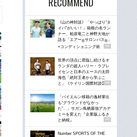
RECOMMEND
《山の神対談》「やっぱり“タ
イパ”がいい！」箱根の名ラン
ナー、柏原竜二と神野大地が
語る「エアー
サロンパス
」
®
®
×コンディショニング術
PR
世界の頂点に君臨し続けるオ
ランダの超人ハリー・ラブレ
イセンと日本のエースの太田
海也「絶対王者から学ぶこ
と」《ケイリン国際対談②》
PR
「バイエルン移籍の逸材輩出
も“グラウンドがなかっ
た”…」サガン鳥栖最強アカデ
ミーを変えた『企業版ふるさ
と納税』
PR
Number SPORTS OF THE