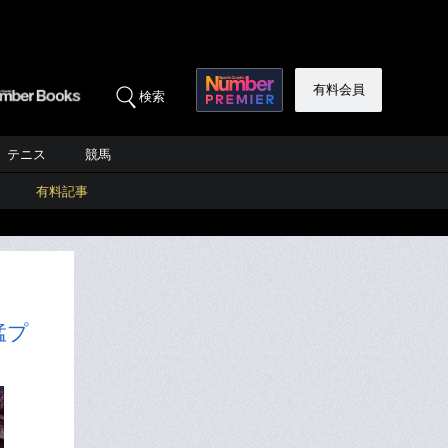
有料会員
検索
テニス
競馬
有料記事
猛プ