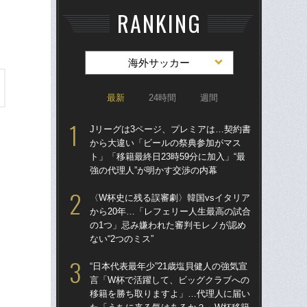
RANKING
海外サッカー
最新
24時間
週間
Jリーグは3ページ、プレミアは…契約書
Jリ
から大違い「ビールの祭典参加がマス
か
ト」「移籍最終日23時59分に加入」“最
ト」
強の代理人”が明かす交渉の内幕
強の
〈W杯史に残る誤審劇〉韓国vsイタリア
〈W
から20年…「レフェリー人生最高の試合
から
の1つ」忌み嫌われた審判モレノが認め
の
ない“2つのミス”
ない
“日本代表最年少”21歳塩貝健人の強気宣
ヘ
言「W杯で活躍して、ビッグクラブへの
大会
移籍を勝ち取りますよ」…代理人に届い
定”