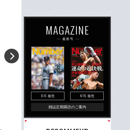
MAGAZINE
最新号
8/6
4/16
発売
発売
雑誌定期購読のご案内