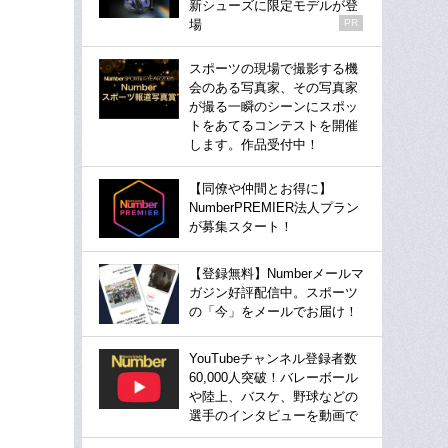
新シューズに限定モデルが登
場
PR
スポーツの現場で撮影する機
会のある写真家、その写真家
が撮る一瞬のシーンにスポッ
トをあてるコンテストを開催
します。作品受付中！
【同僚や仲間とお得に】
NumberPREMIER法人プラン
が募集スタート！
【登録無料】Numberメールマ
ガジン好評配信中。スポーツ
の「今」をメールでお届け！
YouTubeチャンネル登録者数
60,000人突破！バレーボール
や陸上、バスケ、野球などの
選手のインタビューを動画で