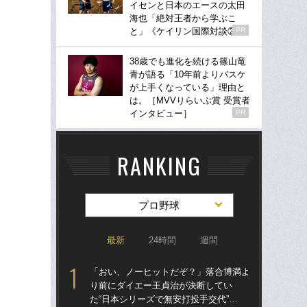
イセンと日本のエースの太田
海也「絶対王者から学ぶこ
と」《ケイリン国際対談②》
PR
38歳でも進化を続ける篠山竜
青が語る「10年前よりバスケ
が上手くなっている」理由と
は。［MVVりらいぶ賞 受賞者
インタビュー］
PR
RANKING
プロ野球
最新
24時間
週間
「おい、ノーヒットだぞ？」落合博満よ
「
り前にダイエー王貞治が決断してい
り
た“日本シリーズで無安打投手交代”…
た“