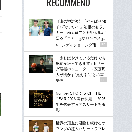
RECOMMEND
《山の神対談》「やっぱり“タ
イパ”がいい！」箱根の名ラン
ナー、柏原竜二と神野大地が
語る「エアー
サロンパス
」
®
®
×コンディショニング術
PR
「少しぼやけているだけでも
感覚が狂ってきます」Bリー
グ屈指のシューター・安藤周
人が明かす“見える”ことの重
要性
PR
Number SPORTS OF THE
YEAR 2026 開催決定！ 2026
年を代表するアスリートを表
彰
世界の頂点に君臨し続けるオ
ランダの超人ハリー・ラブレ