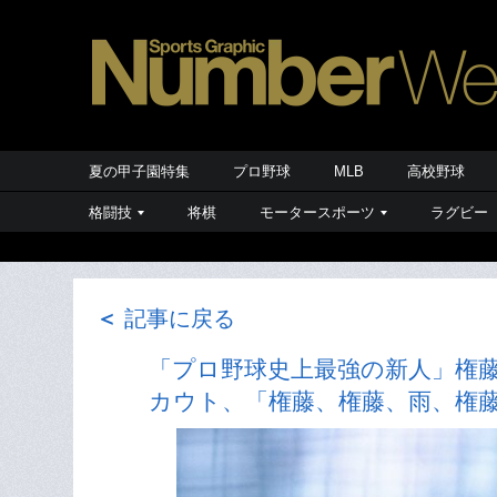
夏の甲子園特集
プロ野球
MLB
高校野球
格闘技
将棋
モータースポーツ
ラグビー
＜
記事に戻る
「プロ野球史上最強の新人」権藤
カウト、「権藤、権藤、雨、権