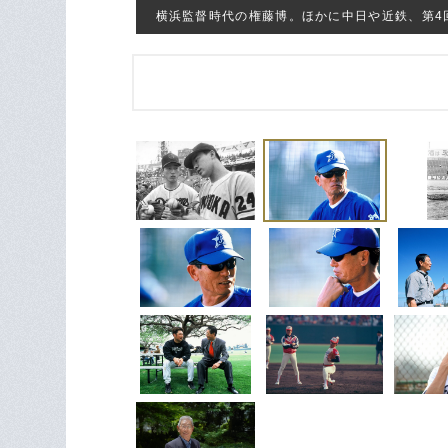
横浜監督時代の権藤博。ほかに中日や近鉄、第4回W