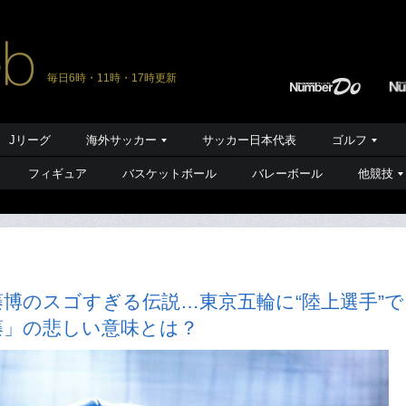
毎日6時・11時・17時更新
Jリーグ
海外サッカー
サッカー日本代表
ゴルフ
フィギュア
バスケットボール
バレーボール
他競技
博のスゴすぎる伝説…東京五輪に“陸上選手”で
藤」の悲しい意味とは？