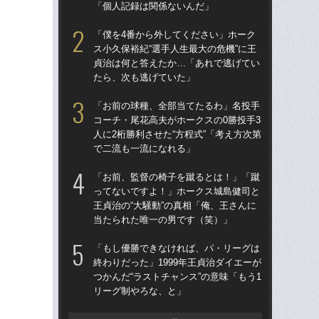
「個人記録は関係ないんだ」
「
「僕を4番から外してください」ホーク
「
ス小久保裕紀“選手人生最大の危機”に王
終わ
貞治は何と答えたか…「あれで逃げてい
つか
たら、次も逃げていた」
リ
「お前の球種、全部当てたるわ」名投手
「
コーチ・尾花高夫がホークスの0勝投手3
っ
人に2桁勝利させた“方程式”「考え方次第
王貞
で二流も一流になれる」
当
「お前、監督の椅子を蹴るとは！」「蹴
「
ってないですよ！」ホークス城島健司と
ス小
王貞治の“大騒動”の真相「俺、王さんに
貞
当たられた唯一の男です（笑）」
た
「もし優勝できなければ、パ・リーグは
「ア
終わりだった」1999年王貞治ダイエーが
球
つかんだ“ラストチャンス”の意味「もう1
す“
リーグ制やろな、と」
た…
らD