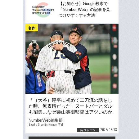
【お知らせ】Google検索で
「Number Web」の記事を見
つけやすくする方法
名作
「（大谷）翔平に初めて二刀流の話をし
た時、無表情だった」ヌートバーとダル
も招集…なぜ栗山英樹監督はアツいのか
「熱闘甲子園を思い出すんだ」
NumberWeb編集部
Sports Graphic Number Web
2023/03/18
侍ジャパン