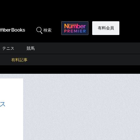
有料会員
検索
テニス
競馬
有料記事
ス