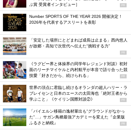
ぶ賞 受賞者インタビュー］
PR
Number SPORTS OF THE YEAR 2026 開催決定！
2026年を代表するアスリートを表彰
「安定した場所にとどまれば成長は止まる」西内悠人
が故郷・高知で次世代へ伝えた“挑戦する力”
PR
《ラグビー界と体操界の同学年レジェンド対談》初対
面のリーチマイケルと内村航平が本音で語り合った競
技愛「好きだから、続けられる」
PR
世界の頂点に君臨し続けるオランダの超人ハリー・ラ
ブレイセンと日本のエースの太田海也「絶対王者から
学ぶこと」《ケイリン国際対談②》
PR
「バイエルン移籍の逸材輩出も“グラウンドがなかっ
た”…」サガン鳥栖最強アカデミーを変えた『企業版
ふるさと納税』
PR