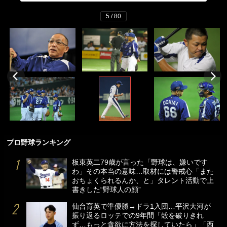
5 / 80
プロ野球ランキング
板東英二79歳が言った「野球は、嫌いです
わ」その本当の意味…取材には警戒心「また
おちょくられるんか、と」タレント活動で上
書きした“野球人の顔”
仙台育英で準優勝→ドラ1入団…平沢大河が
振り返るロッテでの9年間「殻を破りきれ
ず…もっと貪欲に方法を探していたら」「西