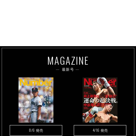
MAGAZINE
最新号
8/6
4/16
発売
発売