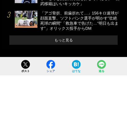
武移籍はいいキッカケ」
「アゴ骨折、前歯折れて…」156キロ速球が
顔面直撃、ソフトバンク選手が明かす“壮絶
死球の瞬間”「救急車で告げた…“明日も出ま
す”」オリックス投手からDM
もっと見る
ポスト
シェア
はてな
送る