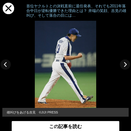
首位ヤクルトとの決戦直前に退任発表、それでも2011年落
合中日が逆転優勝できた理由とは？ 井端の笑顔、吉見の雄
叫び、そして落合の目には…
雄叫びをあげる吉見 ©JIJI PRESS
この記事を読む