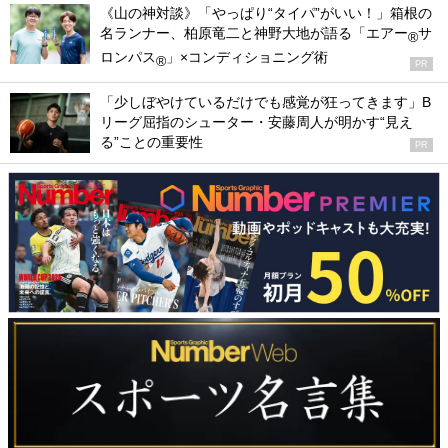
《山の神対談》「やっぱり“タイパ”がいい！」箱根の
名ランナー、柏原竜二と神野大地が語る「エアー
サ
®
ロンパス
」×コンディショニング術
®
PR
「少しぼやけているだけでも感覚が狂ってきます」B
リーグ屈指のシューター・安藤周人が明かす“見え
る”ことの重要性
PR