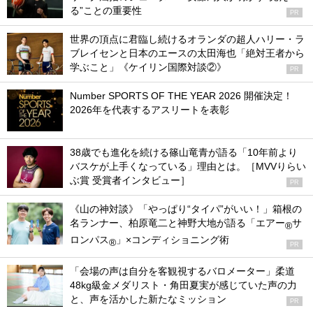
る”ことの重要性
PR
世界の頂点に君臨し続けるオランダの超人ハリー・ラ
ブレイセンと日本のエースの太田海也「絶対王者から
学ぶこと」《ケイリン国際対談②》
PR
Number SPORTS OF THE YEAR 2026 開催決定！
2026年を代表するアスリートを表彰
38歳でも進化を続ける篠山竜青が語る「10年前より
バスケが上手くなっている」理由とは。［MVVりらい
ぶ賞 受賞者インタビュー］
PR
《山の神対談》「やっぱり“タイパ”がいい！」箱根の
名ランナー、柏原竜二と神野大地が語る「エアー
サ
®
ロンパス
」×コンディショニング術
®
PR
「会場の声は自分を客観視するバロメーター」柔道
48kg級金メダリスト・角田夏実が感じていた声の力
と、声を活かした新たなミッション
PR