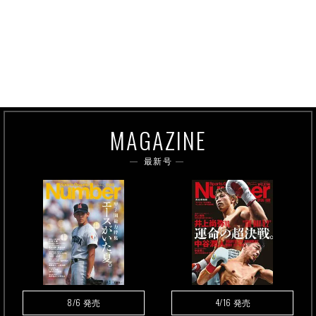
MAGAZINE
最新号
8/6
4/16
発売
発売