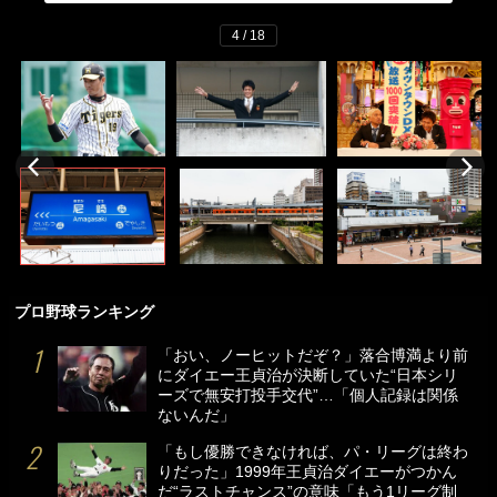
4 / 18
プロ野球ランキング
「おい、ノーヒットだぞ？」落合博満より前
にダイエー王貞治が決断していた“日本シリ
ーズで無安打投手交代”…「個人記録は関係
ないんだ」
「もし優勝できなければ、パ・リーグは終わ
りだった」1999年王貞治ダイエーがつかん
だ“ラストチャンス”の意味「もう1リーグ制