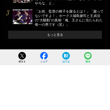
やろな、と」
「お前、監督の椅子を蹴るとは！」「蹴って
ないですよ！」ホークス城島健司と王貞治
の“大騒動”の真相「俺、王さんに当たられた
唯一の男です（笑）」
もっと見る
ポスト
シェア
はてな
送る