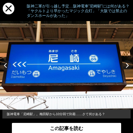
阪神二軍が引っ越し予定…阪神電車“尼崎駅”には何がある？
「ヤクルトより早かったマジック点灯」「大阪では禁止の
ダンスホールがあった」
阪神電車「尼崎駅」。梅田駅から10分弱で到着……さて何がある？
この記事を読む