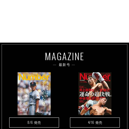
MAGAZINE
最新号
8/6
4/16
発売
発売