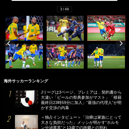
3 / 49
海外サッカーランキング
Jリーグは3ページ、プレミアは…契約書から
大違い「ビールの祭典参加がマスト」「移籍
最終日23時59分に加入」“最強の代理人”が明
かす交渉の内幕
＜独占インタビュー＞「治療は家族にとって
大きな負担だった」メッシが明かす“ホルモ
ン分泌異常”と13歳での故郷との別れ