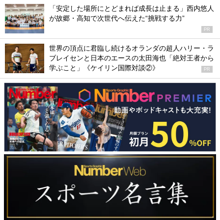
「安定した場所にとどまれば成長は止まる」西内悠人
が故郷・高知で次世代へ伝えた“挑戦する力”
PR
世界の頂点に君臨し続けるオランダの超人ハリー・ラ
ブレイセンと日本のエースの太田海也「絶対王者から
学ぶこと」《ケイリン国際対談②》
PR