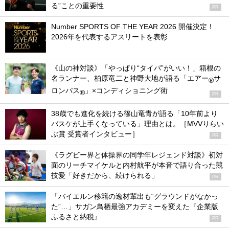
る”ことの重要性
PR
Number SPORTS OF THE YEAR 2026 開催決定！
2026年を代表するアスリートを表彰
《山の神対談》「やっぱり“タイパ”がいい！」箱根の
名ランナー、柏原竜二と神野大地が語る「エアー
サ
®
ロンパス
」×コンディショニング術
®
PR
38歳でも進化を続ける篠山竜青が語る「10年前より
バスケが上手くなっている」理由とは。［MVVりらい
ぶ賞 受賞者インタビュー］
PR
《ラグビー界と体操界の同学年レジェンド対談》初対
面のリーチマイケルと内村航平が本音で語り合った競
技愛「好きだから、続けられる」
PR
「バイエルン移籍の逸材輩出も“グラウンドがなかっ
た”…」サガン鳥栖最強アカデミーを変えた『企業版
ふるさと納税』
PR