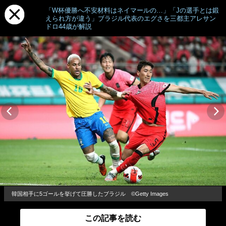
「W杯優勝へ不安材料はネイマールの…」「Jの選手とは鍛
えられ方が違う」ブラジル代表のエグさを三都主アレサン
ドロ44歳が解説
韓国相手に5ゴールを挙げて圧勝したブラジル ©Getty Images
この記事を読む