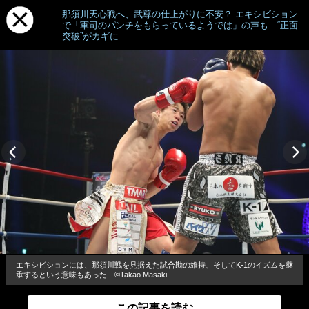
那須川天心戦へ、武尊の仕上がりに不安？ エキシビション
で「軍司のパンチをもらっているようでは」の声も…“正面
突破”がカギに
エキシビションには、那須川戦を見据えた試合勘の維持、そしてK-1のイズムを継
承するという意味もあった ©Takao Masaki
この記事を読む