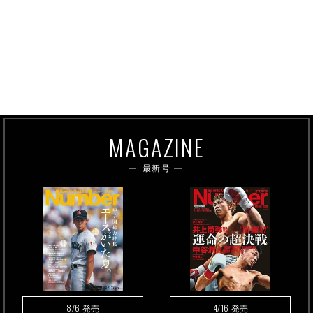
MAGAZINE
最新号
8/6
4/16
発売
発売