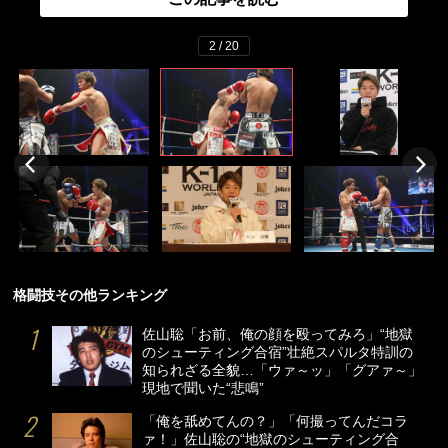
2 / 20
格闘技その他ランキング
佐山聡「お前、俺の顔を殴ってみろ」“地獄
のシューティング合宿”壮絶スパルタ特訓の
知られざる全貌…「ウァ～ッ」「グアァ～」
現地で聞いた“悲鳴”
「俺を舐めてんの？」「何撮ってんだコラ
ァ！」佐山聡の“地獄のシューティング合