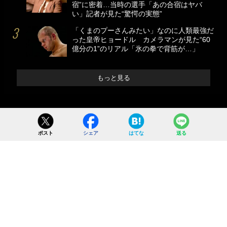
宿”に密着…当時の選手「あの合宿はヤバ
い」記者が見た“驚愕の実態”
「くまのプーさんみたい」なのに人類最強だ
った皇帝ヒョードル カメラマンが見た“60
億分の1”のリアル「氷の拳で背筋が…」
もっと見る
ポスト
シェア
はてな
送る