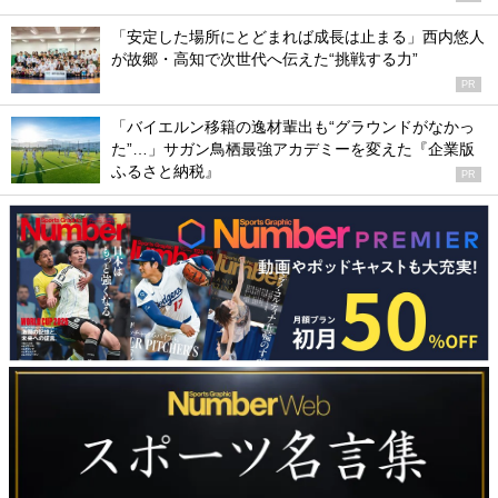
「安定した場所にとどまれば成長は止まる」西内悠人
が故郷・高知で次世代へ伝えた“挑戦する力”
PR
「バイエルン移籍の逸材輩出も“グラウンドがなかっ
た”…」サガン鳥栖最強アカデミーを変えた『企業版
ふるさと納税』
PR