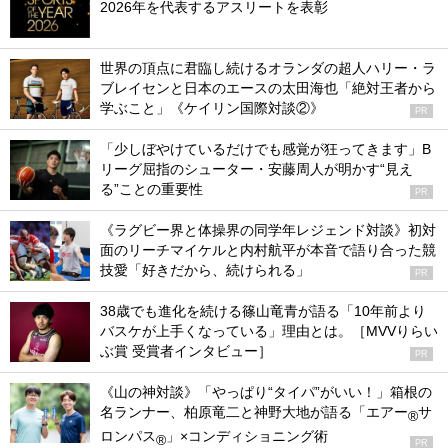
2026年を代表するアスリートを表彰
世界の頂点に君臨し続けるオランダの超人ハリー・ラ
ブレイセンと日本のエースの太田海也「絶対王者から
学ぶこと」《ケイリン国際対談②》
PR
「少しぼやけているだけでも感覚が狂ってきます」B
リーグ屈指のシューター・安藤周人が明かす“見え
る”ことの重要性
PR
《ラグビー界と体操界の同学年レジェンド対談》初対
面のリーチマイケルと内村航平が本音で語り合った競
技愛「好きだから、続けられる」
PR
38歳でも進化を続ける篠山竜青が語る「10年前より
バスケが上手くなっている」理由とは。［MVVりらい
ぶ賞 受賞者インタビュー］
PR
《山の神対談》「やっぱり“タイパ”がいい！」箱根の
名ランナー、柏原竜二と神野大地が語る「エアー
サ
®
ロンパス
」×コンディショニング術
®
PR