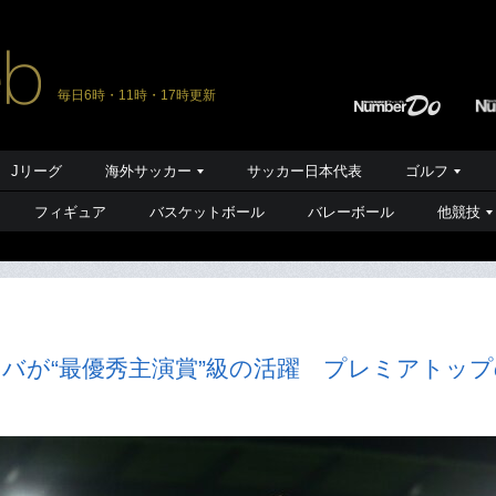
毎日6時・11時・17時更新
Jリーグ
海外サッカー
サッカー日本代表
ゴルフ
フィギュア
バスケットボール
バレーボール
他競技
バが“最優秀主演賞”級の活躍 プレミアトップ