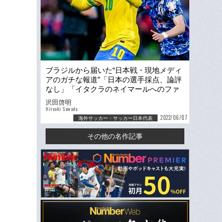
ブラジルから届いた“日本戦・現地メディ
アのガチな報道”「日本の選手採点、論評
なし」「イタクラのネイマールへのファ
ウルは何個目？」
沢田啓明
Hiroaki Sawada
2022/06/07
海外サッカー・サッカー日本代表
その他の名作記事