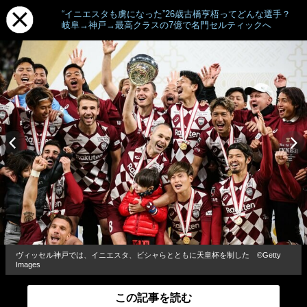
“イニエスタも虜になった”26歳古橋亨梧ってどんな選手？
岐阜→神戸→最高クラスの7億で名門セルティックへ
ヴィッセル神戸では、イニエスタ、ビシャらとともに天皇杯を制した ©Getty
Images
この記事を読む