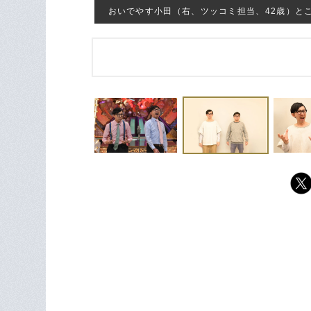
おいでやす小田（右、ツッコミ担当、42歳）と