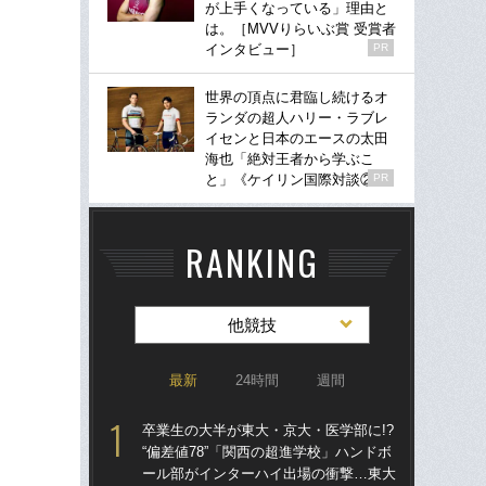
が上手くなっている」理由と
は。［MVVりらいぶ賞 受賞者
インタビュー］
PR
世界の頂点に君臨し続けるオ
ランダの超人ハリー・ラブレ
イセンと日本のエースの太田
海也「絶対王者から学ぶこ
と」《ケイリン国際対談②》
PR
RANKING
他競技
最新
24時間
週間
卒業生の大半が東大・京大・医学部に!?
「
“偏差値78”「関西の超進学校」ハンドボ
大に
ール部がインターハイ出場の衝撃…東大
チ部