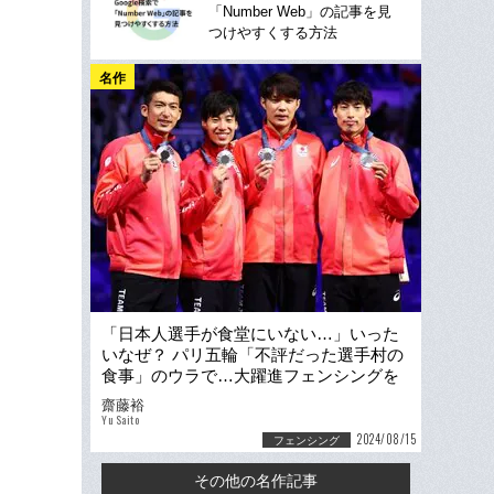
「Number Web」の記事を見
つけやすくする方法
名作
「日本人選手が食堂にいない…」いった
いなぜ？ パリ五輪「不評だった選手村の
食事」のウラで…大躍進フェンシングを
支えた“超人気店のおむすび”
齋藤裕
Yu Saito
2024/08/15
フェンシング
その他の名作記事