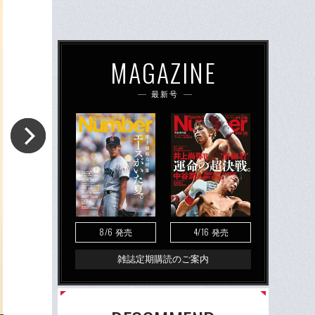
MAGAZINE
最新号
8/6
4/16
発売
発売
雑誌定期購読のご案内