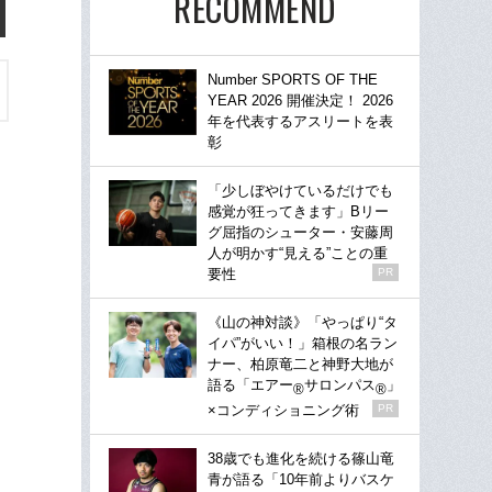
RECOMMEND
Number SPORTS OF THE
YEAR 2026 開催決定！ 2026
年を代表するアスリートを表
彰
「少しぼやけているだけでも
感覚が狂ってきます」Bリー
グ屈指のシューター・安藤周
人が明かす“見える”ことの重
要性
PR
《山の神対談》「やっぱり“タ
イパ”がいい！」箱根の名ラン
ナー、柏原竜二と神野大地が
語る「エアー
サロンパス
」
®
®
×コンディショニング術
PR
38歳でも進化を続ける篠山竜
青が語る「10年前よりバスケ