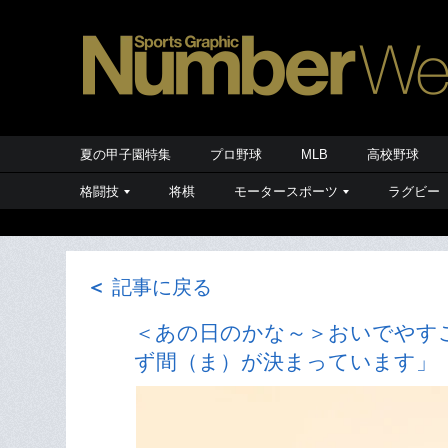
夏の甲子園特集
プロ野球
MLB
高校野球
格闘技
将棋
モータースポーツ
ラグビー
＜
記事に戻る
＜あの日のかな～＞おいでやす
ず間（ま）が決まっています」