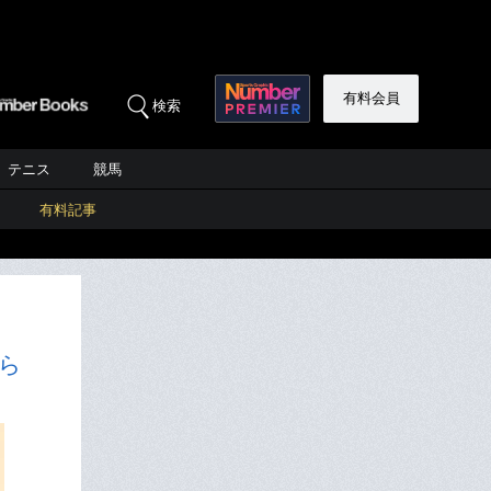
有料会員
検索
テニス
競馬
有料記事
ら