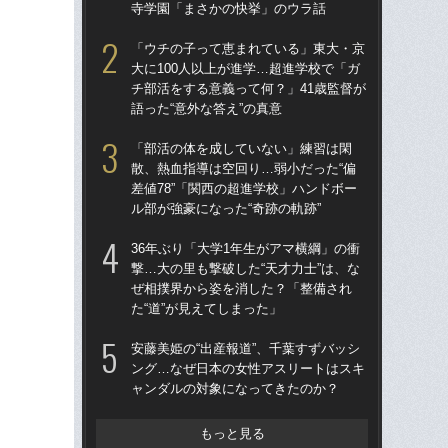
寺学園「まさかの快挙」のウラ話
語っ
「ウチの子って恵まれている」東大・京
卒業
大に100人以上が進学…超進学校で「ガ
“偏
チ部活をする意義って何？」41歳監督が
ー
語った“意外な答え”の真意
寺
「部活の体を成していない」練習は閑
「
散、熱血指導は空回り…弱小だった“偏
散、
差値78”「関西の超進学校」ハンドボー
差値
ル部が強豪になった“奇跡の軌跡”
ル部
36年ぶり「大学1年生がアマ横綱」の衝
「
撃…大の里も撃破した“天才力士”は、な
スト
ぜ相撲界から姿を消した？「整備され
画”
た“道”が見えてしまった」
ト
安藤美姫の“出産報道”、千葉すずバッシ
「
ング…なぜ日本の女性アスリートはスキ
人の
ャンダルの対象になってきたのか？
グ松
ー
く
もっと見る