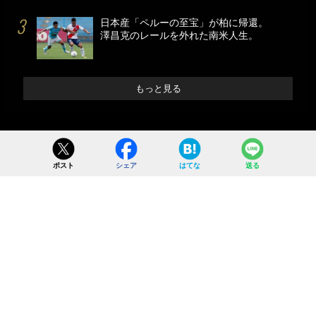
日本産「ペルーの至宝」が柏に帰還。
澤昌克のレールを外れた南米人生。
もっと見る
ポスト
シェア
はてな
送る