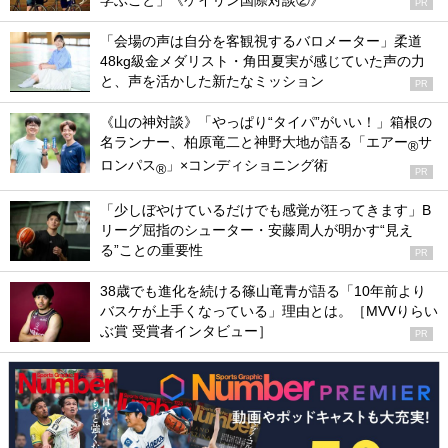
学ぶこと」《ケイリン国際対談②》
PR
「会場の声は自分を客観視するバロメーター」柔道
48kg級金メダリスト・角田夏実が感じていた声の力
と、声を活かした新たなミッション
PR
《山の神対談》「やっぱり“タイパ”がいい！」箱根の
名ランナー、柏原竜二と神野大地が語る「エアー
サ
®
ロンパス
」×コンディショニング術
®
PR
「少しぼやけているだけでも感覚が狂ってきます」B
リーグ屈指のシューター・安藤周人が明かす“見え
る”ことの重要性
PR
38歳でも進化を続ける篠山竜青が語る「10年前より
バスケが上手くなっている」理由とは。［MVVりらい
ぶ賞 受賞者インタビュー］
PR