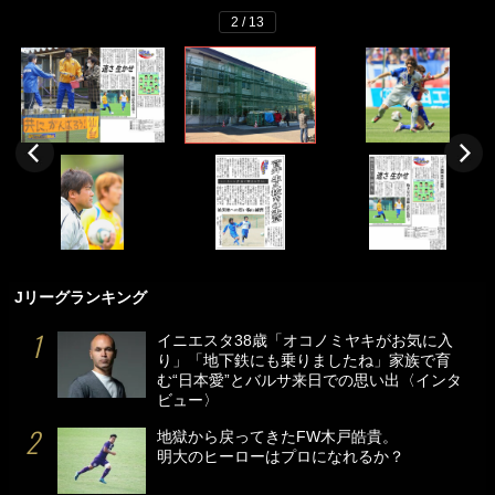
2 / 13
Jリーグランキング
イニエスタ38歳「オコノミヤキがお気に入
り」「地下鉄にも乗りましたね」家族で育
む“日本愛”とバルサ来日での思い出〈インタ
ビュー〉
地獄から戻ってきたFW木戸皓貴。
明大のヒーローはプロになれるか？