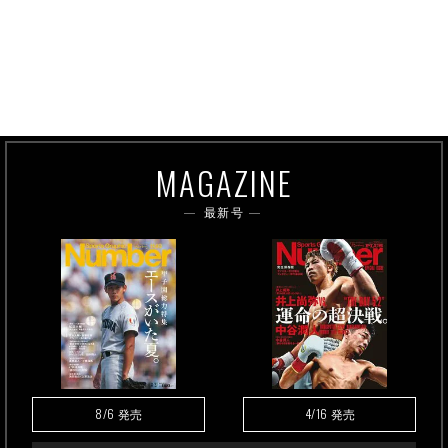
MAGAZINE
最新号
8/6
4/16
発売
発売