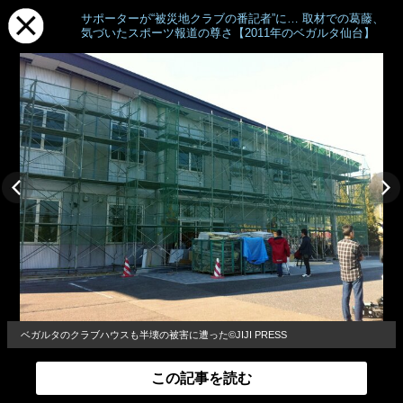
サポーターが“被災地クラブの番記者”に… 取材での葛藤、
気づいたスポーツ報道の尊さ【2011年のベガルタ仙台】
ベガルタのクラブハウスも半壊の被害に遭った©JIJI PRESS
この記事を読む