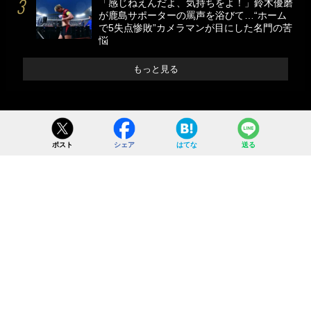
「感じねえんだよ、気持ちをよ！」鈴木優磨
が鹿島サポーターの罵声を浴びて…“ホーム
で5失点惨敗”カメラマンが目にした名門の苦
悩
もっと見る
ポスト
シェア
はてな
送る