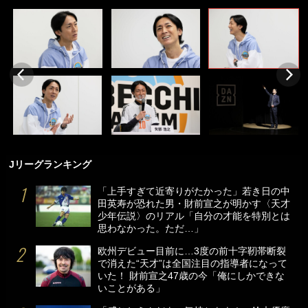
Jリーグランキング
「上手すぎて近寄りがたかった」若き日の中
田英寿が恐れた男・財前宣之が明かす〈天才
少年伝説〉のリアル「自分の才能を特別とは
思わなかった。ただ…」
欧州デビュー目前に…3度の前十字靭帯断裂
で消えた“天才”は全国注目の指導者になって
いた！ 財前宣之47歳の今「俺にしかできな
いことがある」