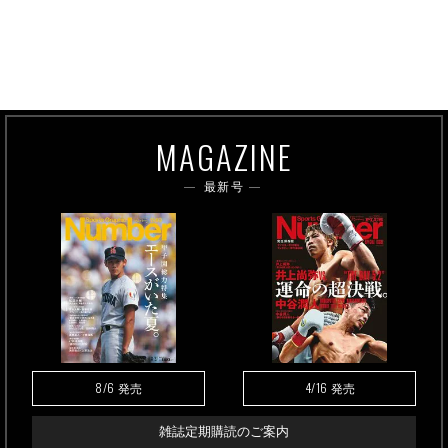
MAGAZINE
最新号
8/6
4/16
発売
発売
雑誌定期購読のご案内