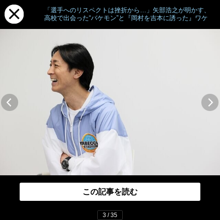
「選手へのリスペクトは挫折から…」矢部浩之が明かす、
高校で出会った“バケモン”と『岡村を吉本に誘った』ワケ
この記事を読む
3 / 35