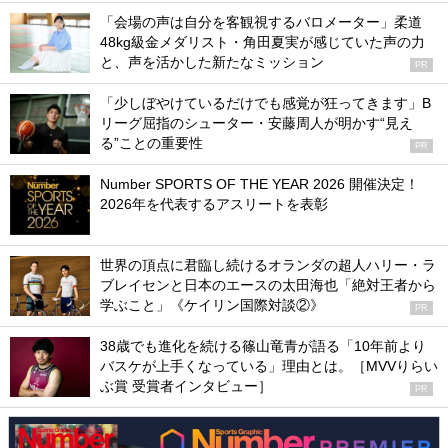
「会場の声は自分を客観視するバロメーター」柔道
48kg級金メダリスト・角田夏実が感じていた声の力
と、声を活かした新たなミッション
PR
「少しぼやけているだけでも感覚が狂ってきます」B
リーグ屈指のシューター・安藤周人が明かす“見え
る”ことの重要性
PR
Number SPORTS OF THE YEAR 2026 開催決定！
2026年を代表するアスリートを表彰
世界の頂点に君臨し続けるオランダの超人ハリー・ラ
ブレイセンと日本のエースの太田海也「絶対王者から
学ぶこと」《ケイリン国際対談②》
PR
38歳でも進化を続ける篠山竜青が語る「10年前より
バスケが上手くなっている」理由とは。［MVVりらい
ぶ賞 受賞者インタビュー］
PR