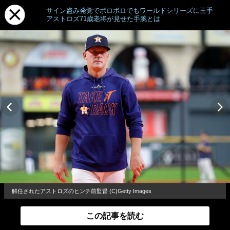
サイン盗み発覚でボロボロでもワールドシリーズに王手
アストロズ71歳老将が見せた手腕とは
解任されたアストロズのヒンチ前監督 (C)Getty Images
この記事を読む