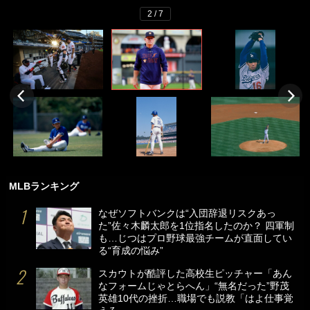
2 / 7
MLBランキング
なぜソフトバンクは“入団辞退リスクあっ
た”佐々木麟太郎を1位指名したのか？ 四軍制
も…じつはプロ野球最強チームが直面してい
る“育成の悩み”
スカウトが酷評した高校生ピッチャー「あん
なフォームじゃとらへん」“無名だった”野茂
英雄10代の挫折…職場でも説教「はよ仕事覚