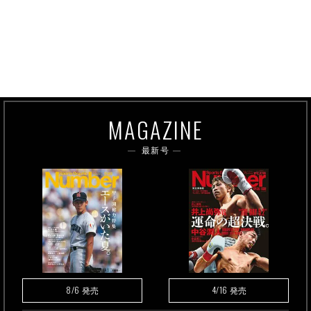
MAGAZINE
最新号
8/6
4/16
発売
発売