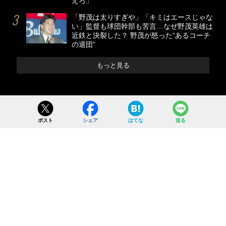
えろ」
「野茂は太りすぎや」「キミはエースじゃな
い」監督も球団幹部も苦言…なぜ野茂英雄は
近鉄と決裂した？ 野茂が怒った“あるコーチ
の退団”
もっと見る
ポスト
シェア
はてな
送る