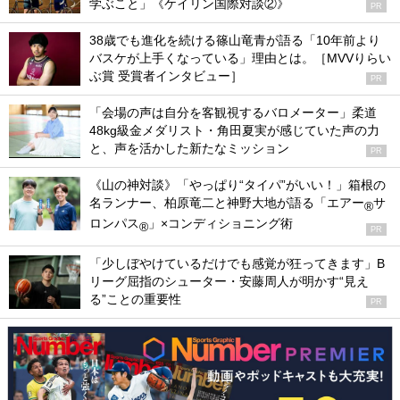
学ぶこと」《ケイリン国際対談②》
PR
38歳でも進化を続ける篠山竜青が語る「10年前より
バスケが上手くなっている」理由とは。［MVVりらい
ぶ賞 受賞者インタビュー］
PR
「会場の声は自分を客観視するバロメーター」柔道
48kg級金メダリスト・角田夏実が感じていた声の力
と、声を活かした新たなミッション
PR
《山の神対談》「やっぱり“タイパ”がいい！」箱根の
名ランナー、柏原竜二と神野大地が語る「エアー
サ
®
ロンパス
」×コンディショニング術
®
PR
「少しぼやけているだけでも感覚が狂ってきます」B
リーグ屈指のシューター・安藤周人が明かす“見え
る”ことの重要性
PR