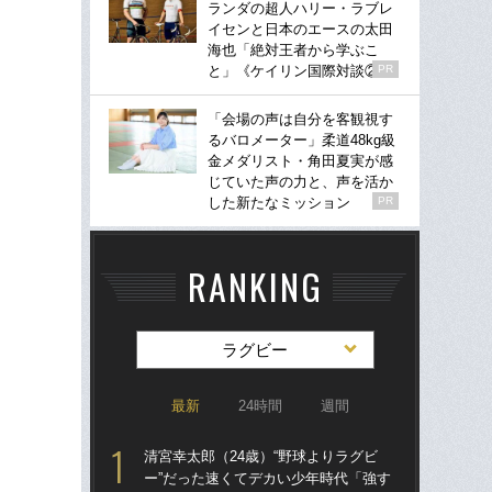
ランダの超人ハリー・ラブレ
イセンと日本のエースの太田
海也「絶対王者から学ぶこ
と」《ケイリン国際対談②》
PR
「会場の声は自分を客観視す
るバロメーター」柔道48kg級
金メダリスト・角田夏実が感
じていた声の力と、声を活か
した新たなミッション
PR
RANKING
ラグビー
最新
24時間
週間
清宮幸太郎（24歳）“野球よりラグビ
清宮
ー”だった速くてデカい少年時代「強す
ー”