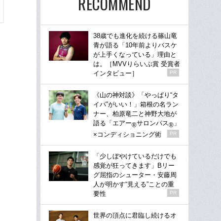
RECOMMEND
38歳でも進化を続ける篠山竜
青が語る「10年前よりバスケ
が上手くなっている」理由と
は。［MVVりらいぶ賞 受賞者
インタビュー］
PR
《山の神対談》「やっぱり“タ
イパ”がいい！」箱根の名ラン
ナー、柏原竜二と神野大地が
語る「エアー
サロンパス
」
®
®
×コンディショニング術
PR
「少しぼやけているだけでも
感覚が狂ってきます」Bリー
グ屈指のシューター・安藤周
人が明かす“見える”ことの重
要性
PR
世界の頂点に君臨し続けるオ