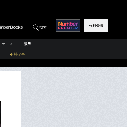
有料会員
検索
テニス
競馬
有料記事