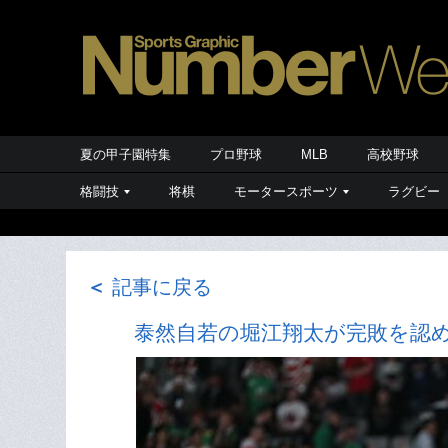
夏の甲子園特集
プロ野球
MLB
高校野球
格闘技
将棋
モータースポーツ
ラグビー
＜
記事に戻る
泰然自若の堀江翔太が完敗を認