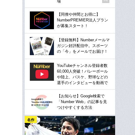
場
PR
【同僚や仲間とお得に】
NumberPREMIER法人プラン
が募集スタート！
【登録無料】Numberメールマ
ガジン好評配信中。スポーツ
の「今」をメールでお届け！
YouTubeチャンネル登録者数
60,000人突破！バレーボール
や陸上、バスケ、野球などの
選手のインタビューを動画で
【お知らせ】Google検索で
「Number Web」の記事を見
つけやすくする方法
名作