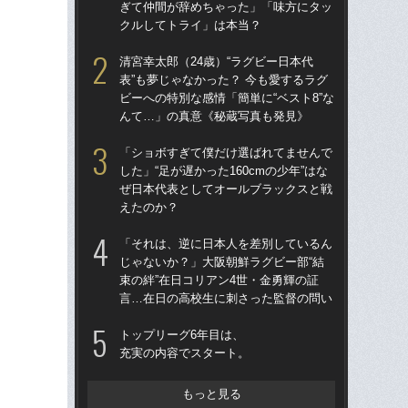
ぎて仲間が辞めちゃった」「味方にタッ
ぎ
クルしてトライ」は本当？
ク
清宮幸太郎（24歳）“ラグビー日本代
清宮
表”も夢じゃなかった？ 今も愛するラグ
表”
ビーへの特別な感情「簡単に“ベスト8”な
ビー
んて…」の真意《秘蔵写真も発見》
ん
「ショボすぎて僕だけ選ばれてませんで
「
した」“足が遅かった160cmの少年”はな
日コ
ぜ日本代表としてオールブラックスと戦
ん
えたのか？
ーW
「それは、逆に日本人を差別しているん
「
じゃないか？」大阪朝鮮ラグビー部“結
じゃ
束の絆”在日コリアン4世・金勇輝の証
束の
言…在日の高校生に刺さった監督の問い
言
トップリーグ6年目は、
「
充実の内容でスタート。
大阪
アン
ン
もっと見る