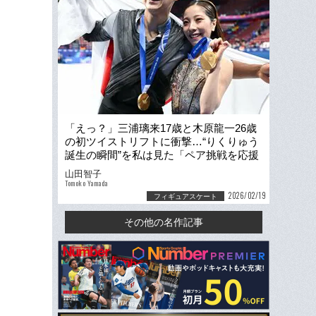
「えっ？」三浦璃来17歳と木原龍一26歳
の初ツイストリフトに衝撃…“りくりゅう
誕生の瞬間”を私は見た「ペア挑戦を応援
したい半面」「引退も頭に」
山田智子
Tomoko Yamada
2026/02/19
フィギュアスケート
その他の名作記事