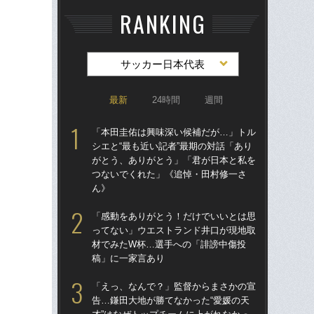
RANKING
サッカー日本代表
最新
24時間
週間
「本田圭佑は興味深い候補だが…」トル
「
シエと“最も近い記者”最期の対話「あり
シエ
がとう、ありがとう」「君が日本と私を
が
つないでくれた」《追悼・田村修一さ
つ
ん》
ん
「感動をありがとう！だけでいいとは思
「
ってない」ウエストランド井口が現地取
た。
材でみたW杯…選手への「誹謗中傷投
者”
稿」に一家言あり
《
「えっ、なんで？」監督からまさかの宣
「
告…鎌田大地が勝てなかった“愛媛の天
告…