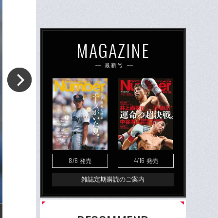
MAGAZINE
最新号
8/6
4/16
発売
発売
雑誌定期購読のご案内