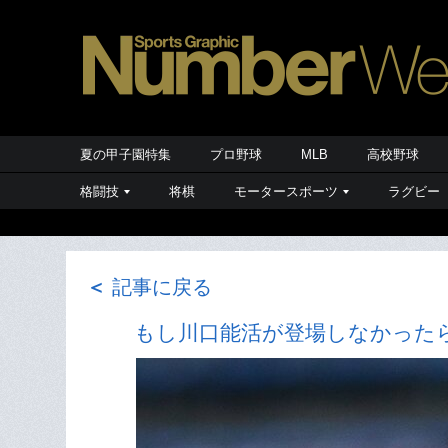
夏の甲子園特集
プロ野球
MLB
高校野球
格闘技
将棋
モータースポーツ
ラグビー
＜
記事に戻る
もし川口能活が登場しなかった