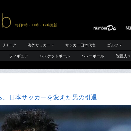
毎日6時・11時・17時更新
Jリーグ
海外サッカー
サッカー日本代表
ゴルフ
フィギュア
バスケットボール
バレーボール
他競技
ら。日本サッカーを変えた男の引退。