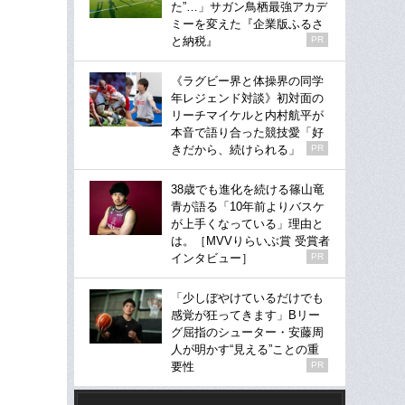
た”…」サガン鳥栖最強アカデ
ミーを変えた『企業版ふるさ
と納税』
PR
《ラグビー界と体操界の同学
年レジェンド対談》初対面の
リーチマイケルと内村航平が
本音で語り合った競技愛「好
きだから、続けられる」
PR
38歳でも進化を続ける篠山竜
青が語る「10年前よりバスケ
が上手くなっている」理由と
は。［MVVりらいぶ賞 受賞者
インタビュー］
PR
「少しぼやけているだけでも
感覚が狂ってきます」Bリー
グ屈指のシューター・安藤周
人が明かす“見える”ことの重
要性
PR