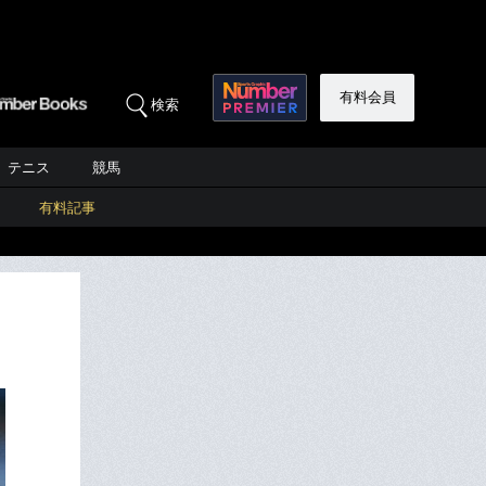
有料会員
検索
テニス
競馬
有料記事