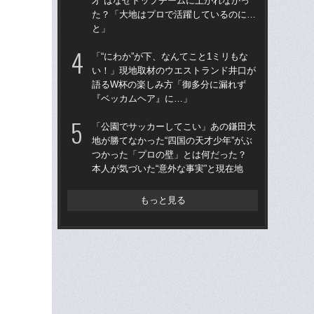
才”はなぜトップチームに上がれなかっ
才”
た？「大地はプロで活躍しているのに…
た
と」
と
「“にわか”が下、なんてこと1ミリもな
「
い！」現地取材のウエストランド井口が
地が
語るW杯の楽しみ方「御多分に漏れず
つ
『ベッカムヘア』に…」
本人
「公園でサッカーしてこい」あの鎌田大
「“
地が勝てなかった“四国の天才少年”がぶ
い
つかった「プロの壁」とは何だった？
語
本人が気づいた“意外な事実”と現在地
『
もっと見る