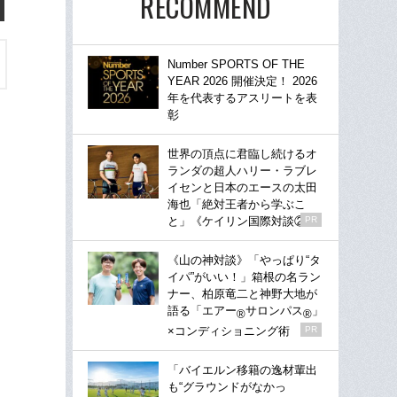
RECOMMEND
Number SPORTS OF THE
YEAR 2026 開催決定！ 2026
年を代表するアスリートを表
彰
世界の頂点に君臨し続けるオ
ランダの超人ハリー・ラブレ
イセンと日本のエースの太田
海也「絶対王者から学ぶこ
と」《ケイリン国際対談②》
PR
《山の神対談》「やっぱり“タ
イパ”がいい！」箱根の名ラン
ナー、柏原竜二と神野大地が
語る「エアー
サロンパス
」
®
®
×コンディショニング術
PR
「バイエルン移籍の逸材輩出
も“グラウンドがなかっ