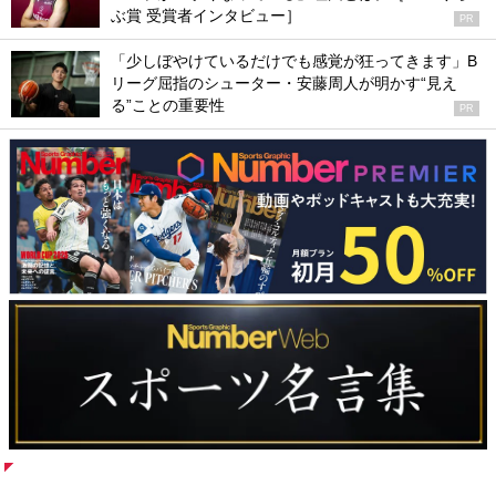
ぶ賞 受賞者インタビュー］
PR
「少しぼやけているだけでも感覚が狂ってきます」B
リーグ屈指のシューター・安藤周人が明かす“見え
る”ことの重要性
PR