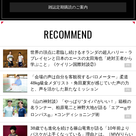
雑誌定期購読のご案内
RECOMMEND
世界の頂点に君臨し続けるオランダの超人ハリー・ラ
ブレイセンと日本のエースの太田海也「絶対王者から
学ぶこと」《ケイリン国際対談②》
PR
「会場の声は自分を客観視するバロメーター」柔道
48kg級金メダリスト・角田夏実が感じていた声の力
と、声を活かした新たなミッション
PR
《山の神対談》「やっぱり“タイパ”がいい！」箱根の
名ランナー、柏原竜二と神野大地が語る「エアー
サ
®
ロンパス
」×コンディショニング術
®
PR
38歳でも進化を続ける篠山竜青が語る「10年前より
バスケが上手くなっている」理由とは。［MVVりらい