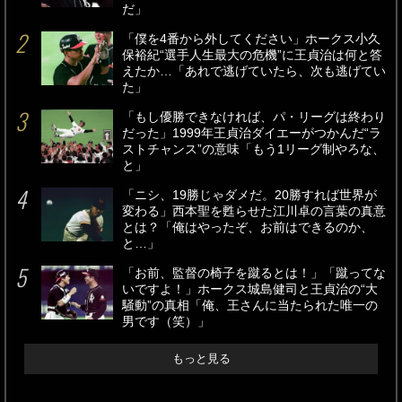
だ」
「僕を4番から外してください」ホークス小久
保裕紀“選手人生最大の危機”に王貞治は何と答
えたか…「あれで逃げていたら、次も逃げてい
た」
「もし優勝できなければ、パ・リーグは終わり
だった」1999年王貞治ダイエーがつかんだ“ラ
ストチャンス”の意味「もう1リーグ制やろな、
と」
「ニシ、19勝じゃダメだ。20勝すれば世界が
変わる」西本聖を甦らせた江川卓の言葉の真意
とは？「俺はやったぞ、お前はできるのか、
と…」
「お前、監督の椅子を蹴るとは！」「蹴ってな
いですよ！」ホークス城島健司と王貞治の“大
騒動”の真相「俺、王さんに当たられた唯一の
男です（笑）」
もっと見る