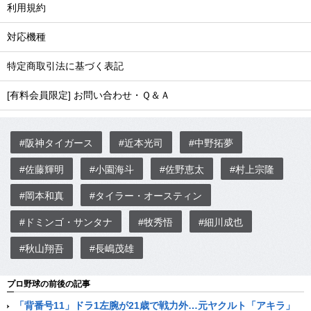
利用規約
対応機種
特定商取引法に基づく表記
[有料会員限定] お問い合わせ・Ｑ＆Ａ
#阪神タイガース
#近本光司
#中野拓夢
#佐藤輝明
#小園海斗
#佐野恵太
#村上宗隆
#岡本和真
#タイラー・オースティン
#ドミンゴ・サンタナ
#牧秀悟
#細川成也
#秋山翔吾
#長嶋茂雄
プロ野球の前後の記事
「背番号11」ドラ1左腕が21歳で戦力外…元ヤクルト「アキラ」