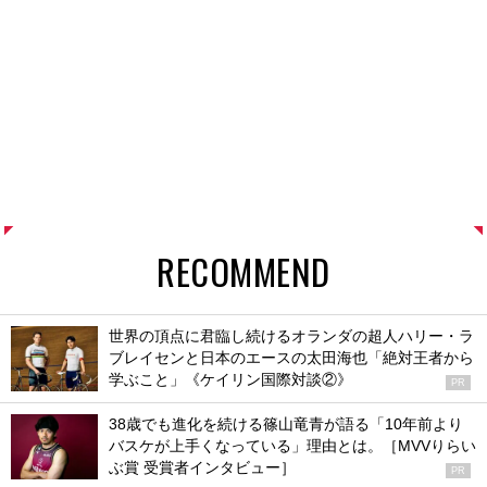
RECOMMEND
世界の頂点に君臨し続けるオランダの超人ハリー・ラ
ブレイセンと日本のエースの太田海也「絶対王者から
学ぶこと」《ケイリン国際対談②》
PR
38歳でも進化を続ける篠山竜青が語る「10年前より
バスケが上手くなっている」理由とは。［MVVりらい
ぶ賞 受賞者インタビュー］
PR