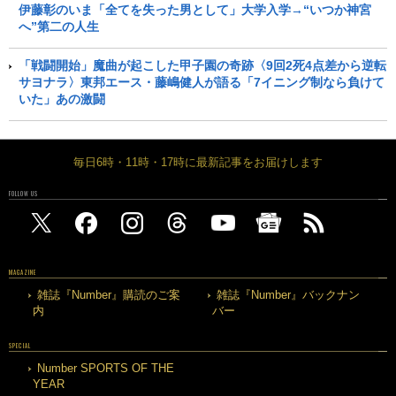
伊藤彰のいま「全てを失った男として」大学入学→“いつか神宮
へ”第二の人生
「戦闘開始」魔曲が起こした甲子園の奇跡〈9回2死4点差から逆転
サヨナラ〉東邦エース・藤嶋健人が語る「7イニング制なら負けて
いた」あの激闘
毎日6時・11時・17時に最新記事をお届けします
FOLLOW US
MAGAZINE
雑誌『Number』購読のご案
雑誌『Number』バックナン
内
バー
SPECIAL
Number SPORTS OF THE
YEAR