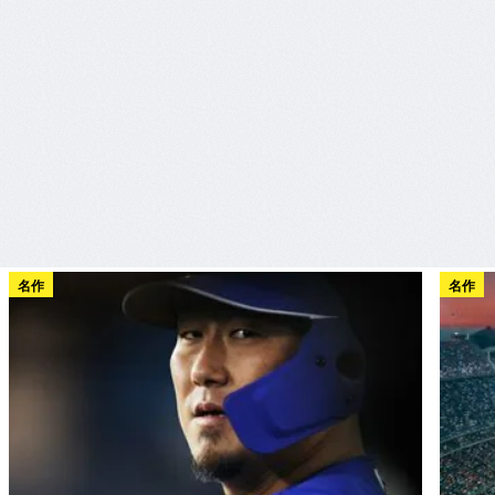
名作
名作