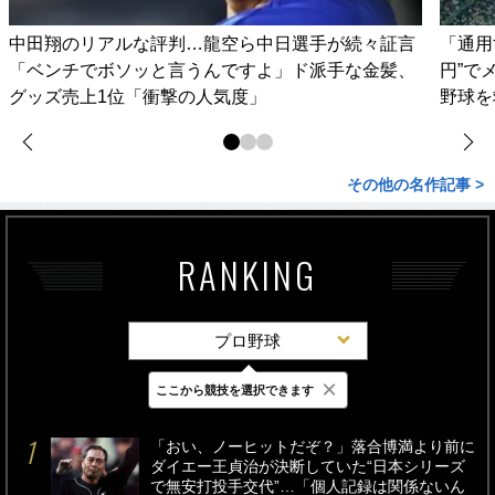
中田翔のリアルな評判…龍空ら中日選手が続々証言
「通用
「ベンチでボソッと言うんですよ」ド派手な金髪、
円”で
グッズ売上1位「衝撃の人気度」
野球を
その他の名作記事 >
RANKING
プロ野球
×
ここから競技を選択できます
最新
24時間
週間
「おい、ノーヒットだぞ？」落合博満より前に
ダイエー王貞治が決断していた“日本シリーズ
で無安打投手交代”…「個人記録は関係ないん