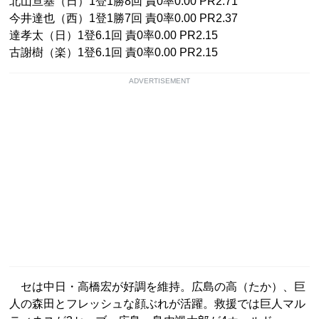
北山亘基（日）1登1勝8回 責0率0.00 PR2.71
今井達也（西）1登1勝7回 責0率0.00 PR2.37
達孝太（日）1登6.1回 責0率0.00 PR2.15
古謝樹（楽）1登6.1回 責0率0.00 PR2.15
ADVERTISEMENT
セは中日・高橋宏が好調を維持。広島の高（たか）、巨
人の森田とフレッシュな顔ぶれが活躍。救援では巨人マル