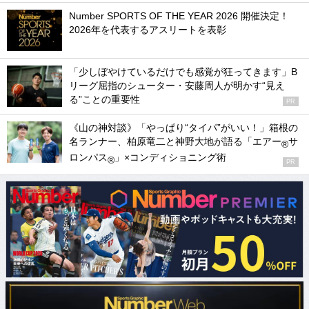
Number SPORTS OF THE YEAR 2026 開催決定！
2026年を代表するアスリートを表彰
「少しぼやけているだけでも感覚が狂ってきます」B
リーグ屈指のシューター・安藤周人が明かす“見え
る”ことの重要性
PR
《山の神対談》「やっぱり“タイパ”がいい！」箱根の
名ランナー、柏原竜二と神野大地が語る「エアー
サ
®
ロンパス
」×コンディショニング術
®
PR