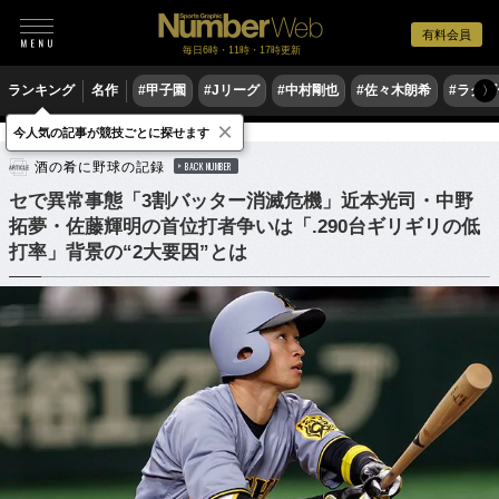
有料会員
毎日6時・11時・17時更新
ランキング
名作
#甲子園
#Jリーグ
#中村剛也
#佐々木朗希
#ラグ
〉
×
今人気の記事が競技ごとに探せます
野球
プロ野球
酒の肴に野球の記録
BACK NUMBER
セで異常事態「3割バッター消滅危機」近本光司・中野
拓夢・佐藤輝明の首位打者争いは「.290台ギリギリの低
打率」背景の“2大要因”とは