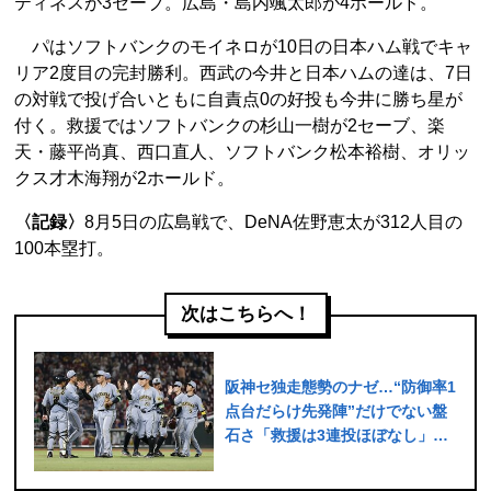
ティネスが3セーブ。広島・島内颯太郎が4ホールド。
パはソフトバンクのモイネロが10日の日本ハム戦でキャ
リア2度目の完封勝利。西武の今井と日本ハムの達は、7日
の対戦で投げ合いともに自責点0の好投も今井に勝ち星が
付く。救援ではソフトバンクの杉山一樹が2セーブ、楽
天・藤平尚真、西口直人、ソフトバンク松本裕樹、オリッ
クス才木海翔が2ホールド。
〈記録〉
8月5日の広島戦で、DeNA佐野恵太が312人目の
100本塁打。
次はこちらへ！
阪神セ独走態勢のナゼ…“防御率1
点台だらけ先発陣”だけでない盤
石さ「救援は3連投ほぼなし」
「じつは守備率が大改善」