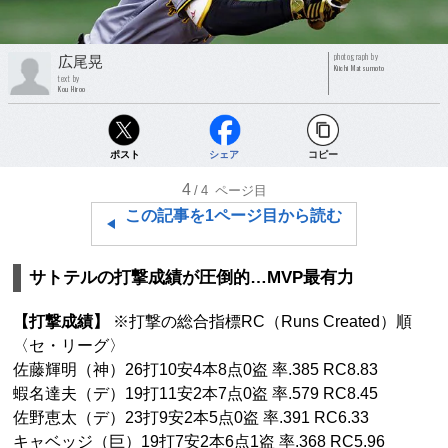
photograph by
広尾晃
Kiichi Matsumoto
text by
Kou Hiroo
ポスト
シェア
コピー
4
/4
ページ目
この記事を1ページ目から読む
サトテルの打撃成績が圧倒的…MVP最有力
【打撃成績】
※打撃の総合指標RC（Runs Created）順
〈セ・リーグ〉
佐藤輝明（神）26打10安4本8点0盗 率.385 RC8.83
蝦名達夫（デ）19打11安2本7点0盗 率.579 RC8.45
佐野恵太（デ）23打9安2本5点0盗 率.391 RC6.33
キャベッジ（巨）19打7安2本6点1盗 率.368 RC5.96