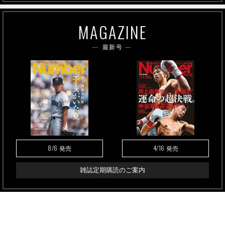
MAGAZINE
最新号
8/6
4/16
発売
発売
雑誌定期購読のご案内