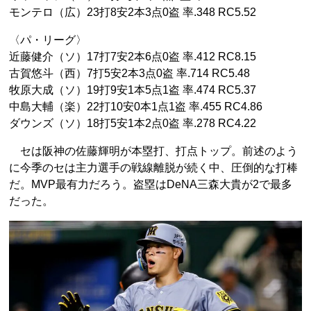
モンテロ（広）23打8安2本3点0盗 率.348 RC5.52
〈パ・リーグ〉
近藤健介（ソ）17打7安2本6点0盗 率.412 RC8.15
古賀悠斗（西）7打5安2本3点0盗 率.714 RC5.48
牧原大成（ソ）19打9安1本5点1盗 率.474 RC5.37
中島大輔（楽）22打10安0本1点1盗 率.455 RC4.86
ダウンズ（ソ）18打5安1本2点0盗 率.278 RC4.22
セは阪神の佐藤輝明が本塁打、打点トップ。前述のよう
に今季のセは主力選手の戦線離脱が続く中、圧倒的な打棒
だ。MVP最有力だろう。盗塁はDeNA三森大貴が2で最多
だった。