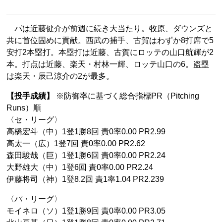
パは近藤健介が前週に続き大当たり。牧原、ダウンズと
共に首位固めに貢献。西武の捕手、古賀はわずか8打席で5
安打2本塁打。本塁打は近藤、古賀にロッテの山口航輝が2
本。打点は近藤、楽天・村林一輝、ロッテ山口の6。盗塁
は楽天・辰己涼介の2が最多。
【投手成績】
※防御率に基づく総合指標PR（Pitching
Runs）順
〈セ・リーグ〉
高橋宏斗（中）1登1勝8回 責0率0.00 PR2.99
高太一（広）1登7回 責0率0.00 PR2.62
森田駿哉（巨）1登1勝6回 責0率0.00 PR2.24
大野雄大（中）1登6回 責0率0.00 PR2.24
伊藤将司（神）1登8.2回 責1率1.04 PR2.239
〈パ・リーグ〉
モイネロ（ソ）1登1勝9回 責0率0.00 PR3.05