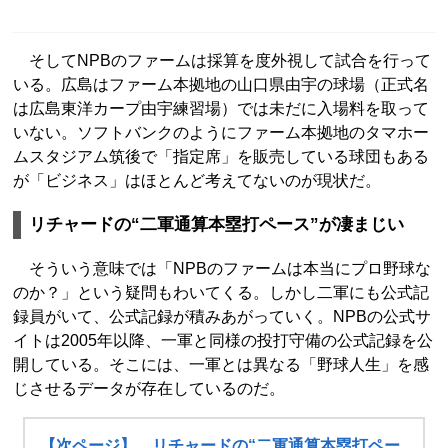
そしてNPBのファームは採算を度外視して試合を行って
いる。広島はファーム本拠地の山口県由宇の球場（正式名
は広島東洋カープ由宇練習場）では未だに入場料を取って
いない。ソフトバンクのようにファーム本拠地のタマホー
ムスタジアム筑後で「指定席」を販売している球団もある
が「ビジネス」はほとんど考えてないのが現状だ。
リチャードの“二軍通算本塁打ペース”が凄まじい
そういう意味では「NPBのファームは本当にプロ野球な
のか？」という疑問もわいてくる。しかし二軍にも公式記
録員がいて、公式記録が積みあがっていく。NPBの公式サ
イトは2005年以降、一軍と同様の投打守備の公式記録を公
開している。そこには、一軍とは異なる「野球人生」を感
じさせるデータが存在しているのだ。
【次ページ】 リチャードの“二軍通算本塁打ペー