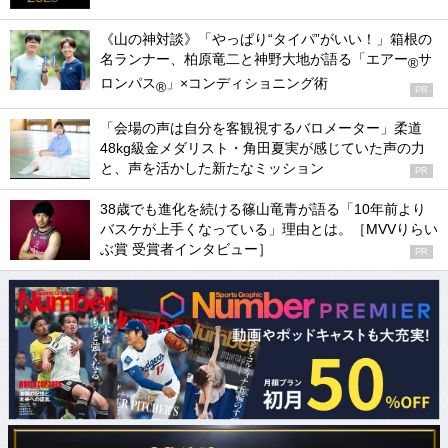
《山の神対談》「やっぱり“タイパ”がいい！」箱根の
名ランナー、柏原竜二と神野大地が語る「エアー
サ
®
ロンパス
」×コンディショニング術
®
PR
「会場の声は自分を客観視するバロメーター」柔道
48kg級金メダリスト・角田夏実が感じていた声の力
と、声を活かした新たなミッション
PR
38歳でも進化を続ける篠山竜青が語る「10年前より
バスケが上手くなっている」理由とは。［MVVりらい
ぶ賞 受賞者インタビュー］
PR