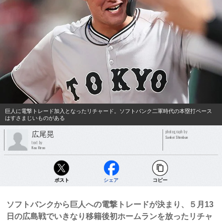
巨人に電撃トレード加入となったリチャード。ソフトバンク二軍時代の本塁打ペース
はすさまじいものがある
photograph by
広尾晃
Sankei Shimbun
text by
Kou Hiroo
ポスト
シェア
コピー
ソフトバンクから巨人への電撃トレードが決まり、５月13
日の広島戦でいきなり移籍後初ホームランを放ったリチャ