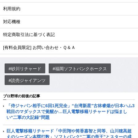
利用規約
対応機種
特定商取引法に基づく表記
[有料会員限定] お問い合わせ・Ｑ＆Ａ
#砂川リチャード
#福岡ソフトバンクホークス
#読売ジャイアンツ
プロ野球の前後の記事
「侍ジャパン相手に6回1死完全」“台湾新星”古林睿煬が日本ハム3
戦目のマダックスで覚醒か…巨人電撃移籍リチャードは悩まし
い“二軍の大記録”問題
巨人電撃移籍リチャード「中田翔や筒香嘉智と同等、山川穂高超
えのシーズン本塁打数」ソフトバンク“二軍の帝王”とスターの成