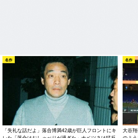
名作
名作
「失礼な話だよ」落合博満42歳が巨人フロントにキ
大谷翔
レた「落合はおしゃべりが過ぎた」ナベツネは猛反
のよう