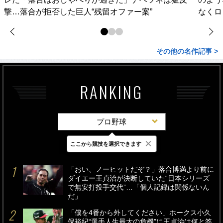
撃…落合が拒否した巨人“残留オファー案”
なくロ
その他の名作記事 >
RANKING
プロ野球
×
ここから競技を選択できます
最新
24時間
週間
「おい、ノーヒットだぞ？」落合博満より前に
ダイエー王貞治が決断していた“日本シリーズ
で無安打投手交代”…「個人記録は関係ないん
だ」
「僕を4番から外してください」ホークス小久
保裕紀“選手人生最大の危機”に王貞治は何と答