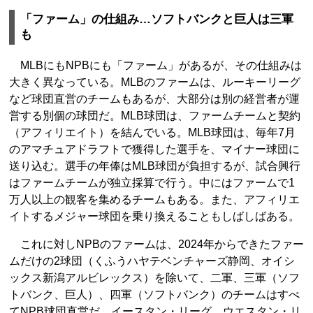
「ファーム」の仕組み…ソフトバンクと巨人は三軍
も
MLBにもNPBにも「ファーム」があるが、その仕組みは
大きく異なっている。MLBのファームは、ルーキーリーグ
など球団直営のチームもあるが、大部分は別の経営者が運
営する別個の球団だ。MLB球団は、ファームチームと契約
（アフィリエイト）を結んでいる。MLB球団は、毎年7月
のアマチュアドラフトで獲得した選手を、マイナー球団に
送り込む。選手の年俸はMLB球団が負担するが、試合興行
はファームチームが独立採算で行う。中にはファームで1
万人以上の観客を集めるチームもある。また、アフィリエ
イトするメジャー球団を乗り換えることもしばしばある。
これに対しNPBのファームは、2024年からできたファー
ムだけの2球団（くふうハヤテベンチャーズ静岡、オイシ
ックス新潟アルビレックス）を除いて、二軍、三軍（ソフ
トバンク、巨人）、四軍（ソフトバンク）のチームはすべ
てNPB球団直営だ。イースタン・リーグ、ウエスタン・リ