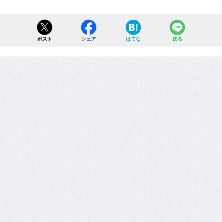
ポスト
シェア
はてな
送る