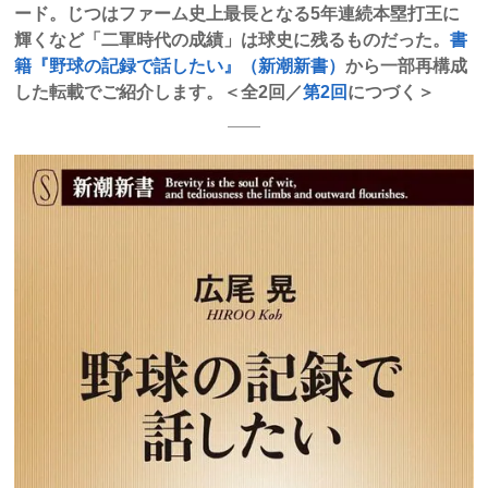
ード。じつはファーム史上最長となる5年連続本塁打王に
輝くなど「二軍時代の成績」は球史に残るものだった。
書
籍『野球の記録で話したい』（新潮新書）
から一部再構成
した転載でご紹介します。＜全2回／
第2回
につづく＞