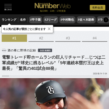
有料会員
毎日6時・11時・17時更新
ランキング
名作
#甲子園
#Jリーグ
#中村剛也
#佐々木朗希
#ラグ
〉
×
今人気の記事が競技ごとに探せます
野球
プロ野球
#1
#2
#3
#4
酒の肴に野球の記録
BACK NUMBER
電撃トレード即ホームランの巨人リチャード…じつは二
軍成績が“球史に残るレベル”「5年連続本塁打王は史上
最長」「驚異の402試合88発」
2025/05/14 11:04