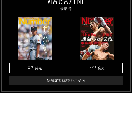
最新号
8/6
4/16
発売
発売
雑誌定期購読のご案内