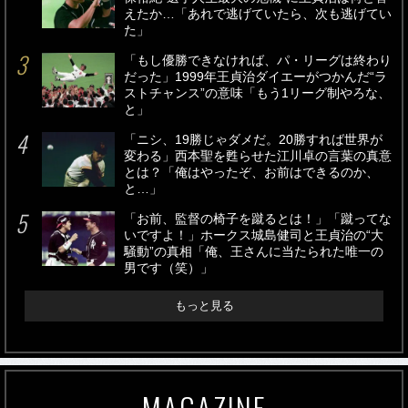
えたか…「あれで逃げていたら、次も逃げてい
た」
「もし優勝できなければ、パ・リーグは終わり
だった」1999年王貞治ダイエーがつかんだ“ラ
ストチャンス”の意味「もう1リーグ制やろな、
と」
「ニシ、19勝じゃダメだ。20勝すれば世界が
変わる」西本聖を甦らせた江川卓の言葉の真意
とは？「俺はやったぞ、お前はできるのか、
と…」
「お前、監督の椅子を蹴るとは！」「蹴ってな
いですよ！」ホークス城島健司と王貞治の“大
騒動”の真相「俺、王さんに当たられた唯一の
男です（笑）」
もっと見る
MAGAZINE