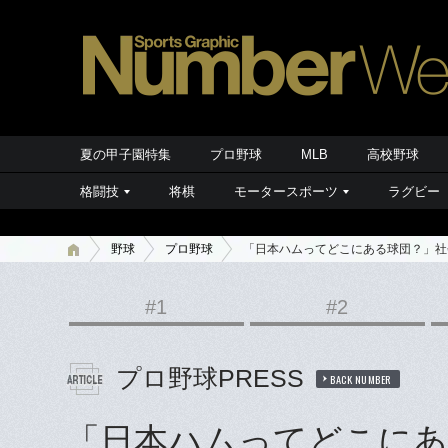
夏の甲子園特集
プロ野球
MLB
高校野球
格闘技
将棋
モータースポーツ
ラグビー
野球
プロ野球
「日本ハムってどこにある球団？」社
#1
#2
プロ野球PRESS
BACK NUMBER
「日本ハムってどこにあ