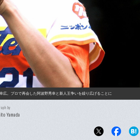
幸広。プロで再会した阿波野秀幸と新人王争いを繰り広げることに
raph by
ito Yamada