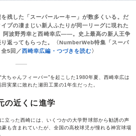
績を残した「スーパールーキー」が数多くいる。だ
タイプの凄まじい新人ふたりが同一リーグに現れた
う。阿波野秀幸と西崎幸広——。史上最高の新人王争
返ってもらった。〈NumberWeb特集「スーパ
全5回／
西崎幸広編・つづきを読む
〉
大ちゃんフィーバー”を起こした1980年夏、西崎幸広は
稲田実業に敗れた瀬田工業の1年生だった。
元の近くに進学
に立った西崎には、いくつかの大学野球部から勧誘の声
強豪も含まれていたが、全国の高校球児が憧れる神宮球場
う。