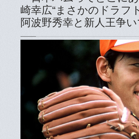
崎幸広“まさかのドラフト
阿波野秀幸と新人王争い