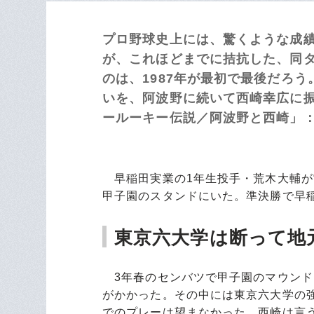
プロ野球史上には、驚くような成
が、これほどまでに拮抗した、同
のは、1987年が最初で最後だろ
いを、阿波野に続いて西崎幸広に振り
ールーキー伝説／阿波野と西崎」：
早稲田実業の1年生投手・荒木大輔が“
甲子園のスタンドにいた。準決勝で早
東京六大学は断って地
3年春のセンバツで甲子園のマウンド
がかかった。その中には東京六大学の
でのプレーは望まなかった。西崎は言