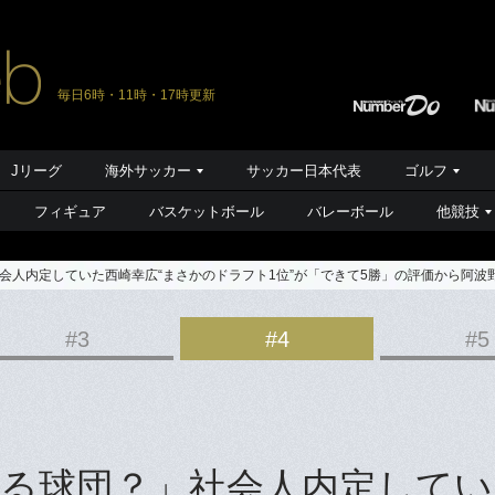
毎日6時・11時・17時更新
Jリーグ
海外サッカー
サッカー日本代表
ゴルフ
フィギュア
バスケットボール
バレーボール
他競技
会人内定していた西崎幸広“まさかのドラフト1位”が「できて5勝」の評価から阿波
#3
#4
#5
る球団？」社会人内定してい