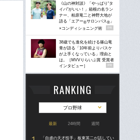
《山の神対談》「やっぱり“タ
イパ”がいい！」箱根の名ラン
ナー、柏原竜二と神野大地が
語る「エアー
サロンパス
」
®
®
×コンディショニング術
PR
38歳でも進化を続ける篠山竜
青が語る「10年前よりバスケ
が上手くなっている」理由と
は。［MVVりらいぶ賞 受賞者
インタビュー］
PR
RANKING
プロ野球
最新
24時間
週間
「自虐の天才投手」板東英二が話してい
「