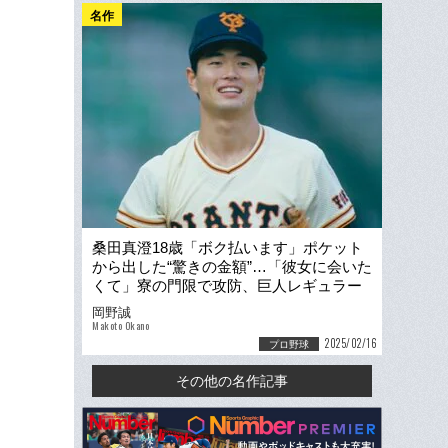
名作
桑田真澄18歳「ボク払います」ポケット
から出した“驚きの金額”…「彼女に会いた
くて」寮の門限で攻防、巨人レギュラー
争いの内情…巨人OBが語る寮生活
岡野誠
Makoto Okano
2025/02/16
プロ野球
その他の名作記事