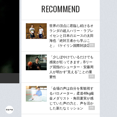
RECOMMEND
世界の頂点に君臨し続けるオ
ランダの超人ハリー・ラブレ
イセンと日本のエースの太田
海也「絶対王者から学ぶこ
と」《ケイリン国際対談②》
PR
「少しぼやけているだけでも
感覚が狂ってきます」Bリー
グ屈指のシューター・安藤周
人が明かす“見える”ことの重
要性
PR
「会場の声は自分を客観視す
るバロメーター」柔道48kg級
金メダリスト・角田夏実が感
じていた声の力と、声を活か
した新たなミッション
PR