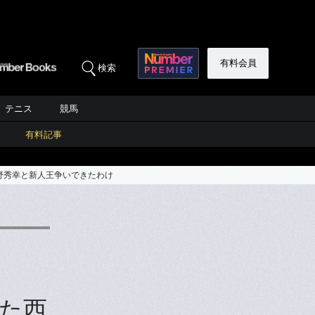
有料会員
検索
テニス
競馬
有料記事
野秀幸と新人王争いできたわけ
た西