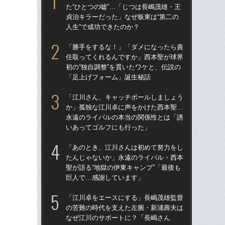
た“ひとつの嘘”…「じつは長嶋茂雄・王
た
貞治キラーだった」なぜ板東は“第二の
聖が
人生”で成功できたのか？
巨
「勝手をするな！」「ダメになったら責
「
任取ってくれるんですか」西本聖が球界
た“
初の“独自調整”を貫いたワケと、伝説の
貞治
「足上げフォーム」誕生秘話
人生
「江川さん、キャッチボールしましょう
「
か」孤独な江川卓に声をかけた西本聖…
任
永遠のライバルの本当の関係性とは「誘
初の
いあってゴルフにも行った」
「
「あのとき、江川さんは初めて努力をし
江
たんじゃないか」永遠のライバル・西本
れ
聖が語る“地獄の伊東キャンプ”「最後も
た“
巨人で…感謝しています」
と
「江川卓をエースにする」長嶋茂雄監督
「ニ
の苦難の時代を支えた左腕・新浦壽夫は
界
なぜ江川のサポートに？「長嶋さん
言