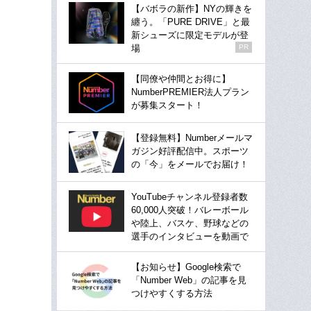
【バボラの新作】NYの輝きを
纏う。「PURE DRIVE」と最
新シューズに限定モデルが登
場
PR
【同僚や仲間とお得に】
NumberPREMIER法人プラン
が募集スタート！
【登録無料】Numberメールマ
ガジン好評配信中。スポーツ
の「今」をメールでお届け！
YouTubeチャンネル登録者数
60,000人突破！バレーボール
や陸上、バスケ、野球などの
選手のインタビューを動画で
【お知らせ】Google検索で
「Number Web」の記事を見
つけやすくする方法