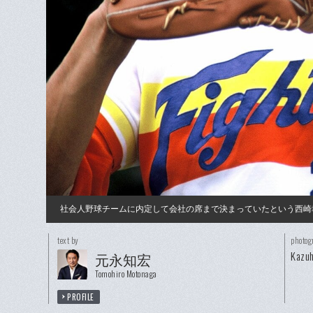
社会人野球チームに内定して会社の席まで決まっていたという西崎
text by
photog
Kazuh
元永知宏
Tomohiro Motonaga
PROFILE