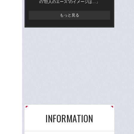
の“巨人のエース”のイメージは…」
は
もっと見る
INFORMATION