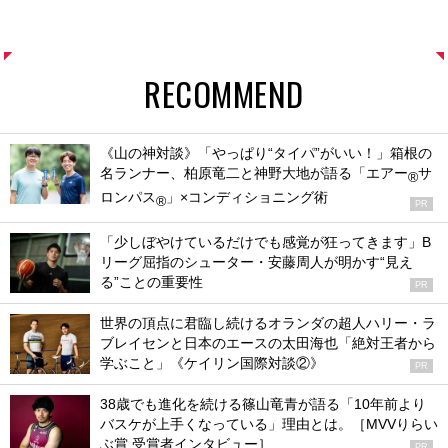
RECOMMEND
《山の神対談》「やっぱり“タイパ”がいい！」箱根の
名ランナー、柏原竜二と神野大地が語る「エアー
サ
®
ロンパス
」×コンディショニング術
®
PR
「少しぼやけているだけでも感覚が狂ってきます」B
リーグ屈指のシューター・安藤周人が明かす“見え
る”ことの重要性
PR
世界の頂点に君臨し続けるオランダの超人ハリー・ラ
ブレイセンと日本のエースの太田海也「絶対王者から
学ぶこと」《ケイリン国際対談②》
PR
38歳でも進化を続ける篠山竜青が語る「10年前より
バスケが上手くなっている」理由とは。［MVVりらい
ぶ賞 受賞者インタビュー］
PR