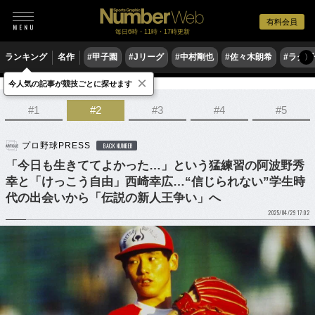
有料会員
毎日6時・11時・17時更新
ランキング
名作
#甲子園
#Jリーグ
#中村剛也
#佐々木朗希
#ラグ
〉
×
今人気の記事が競技ごとに探せます
野球
プロ野球
#1
#2
#3
#4
#5
プロ野球PRESS
BACK NUMBER
「今日も生きててよかった…」という猛練習の阿波野秀
幸と「けっこう自由」西崎幸広…“信じられない”学生時
代の出会いから「伝説の新人王争い」へ
2025/04/29 17:02