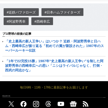
#近鉄バファローズ
#日本ハムファイターズ
#阿波野秀幸
#西崎幸広
プロ野球の前後の記事
「史上最高の新人王争い」はいつか？ 近鉄・阿波野秀幸と日ハ
ム・西崎幸広が振り返る「初めての賞が新設された」1987年のス
ーパールーキー伝説
「1年で22完投15勝」1987年“史上最高の新人王争い”を制した阿
波野秀幸の西崎幸広への思い「ニシはライバルじゃなく、打倒・
西武の同志かな」
毎日6時・11時・17時に最新記事をお届けします
FOLLOW US