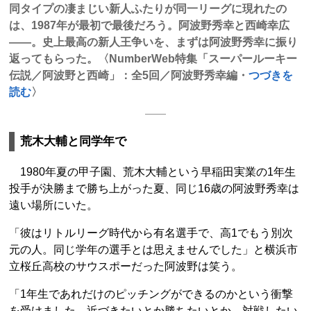
同タイプの凄まじい新人ふたりが同一リーグに現れたの
は、1987年が最初で最後だろう。阿波野秀幸と西崎幸広
——。史上最高の新人王争いを、まずは阿波野秀幸に振り
返ってもらった。〈NumberWeb特集「スーパールーキー
伝説／阿波野と西崎」：全5回／阿波野秀幸編・
つづきを
読む
〉
荒木大輔と同学年で
1980年夏の甲子園、荒木大輔という早稲田実業の1年生
投手が決勝まで勝ち上がった夏、同じ16歳の阿波野秀幸は
遠い場所にいた。
「彼はリトルリーグ時代から有名選手で、高1でもう別次
元の人。同じ学年の選手とは思えませんでした」と横浜市
立桜丘高校のサウスポーだった阿波野は笑う。
「1年生であれだけのピッチングができるのかという衝撃
を受けました。近づきたいとか勝ちたいとか、対戦したい