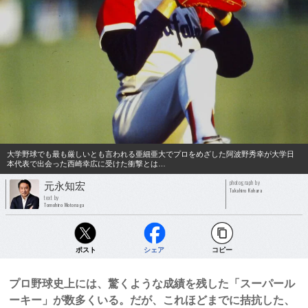
大学野球でも最も厳しいとも言われる亜細亜大でプロをめざした阿波野秀幸が大学日
本代表で出会った西崎幸広に受けた衝撃とは…
photograph by
元永知宏
Takahiro Kohara
text by
Tomohiro Motonaga
ポスト
シェア
コピー
プロ野球史上には、驚くような成績を残した「スーパール
ーキー」が数多くいる。だが、これほどまでに拮抗した、