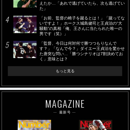
えたか…「あれで逃げていたら、次も逃げてい
た」
「お前、監督の椅子を蹴るとは！」「蹴ってな
いですよ！」ホークス城島健司と王貞治の“大
騒動”の真相「俺、王さんに当たられた唯一の
男です（笑）」
「監督、今日は何対何で勝つつもりなんで
す？」「なんで今？」ダイエー王貞治を驚かせ
た唐突な問い…「勝つシナリオは7割決めてお
く」意味とは？
もっと見る
MAGAZINE
最新号