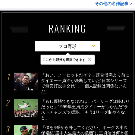
その他の名作記事 >
RANKING
プロ野球
×
ここから競技を選択できます
最新
24時間
週間
「おい、ノーヒットだぞ？」落合博満より前に
ダイエー王貞治が決断していた“日本シリーズ
で無安打投手交代”…「個人記録は関係ないん
だ」
「もし優勝できなければ、パ・リーグは終わり
だった」1999年王貞治ダイエーがつかんだ“ラ
ストチャンス”の意味「もう1リーグ制やろな、
と」
「僕を4番から外してください」ホークス小久
保裕紀“選手人生最大の危機”に王貞治は何と答