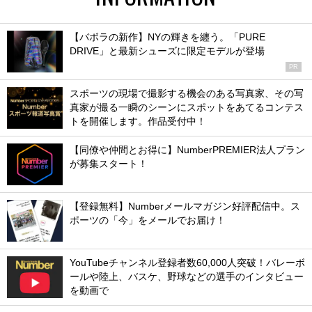
【バボラの新作】NYの輝きを纏う。「PURE
DRIVE」と最新シューズに限定モデルが登場
PR
スポーツの現場で撮影する機会のある写真家、その写
真家が撮る一瞬のシーンにスポットをあてるコンテス
トを開催します。作品受付中！
【同僚や仲間とお得に】NumberPREMIER法人プラン
が募集スタート！
【登録無料】Numberメールマガジン好評配信中。ス
ポーツの「今」をメールでお届け！
YouTubeチャンネル登録者数60,000人突破！バレーボ
ールや陸上、バスケ、野球などの選手のインタビュー
を動画で