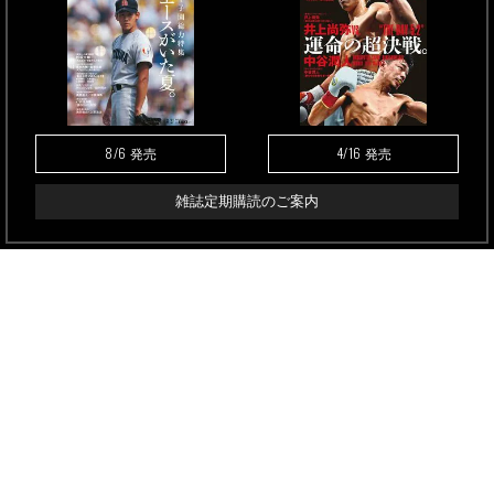
8/6
4/16
発売
発売
雑誌定期購読のご案内