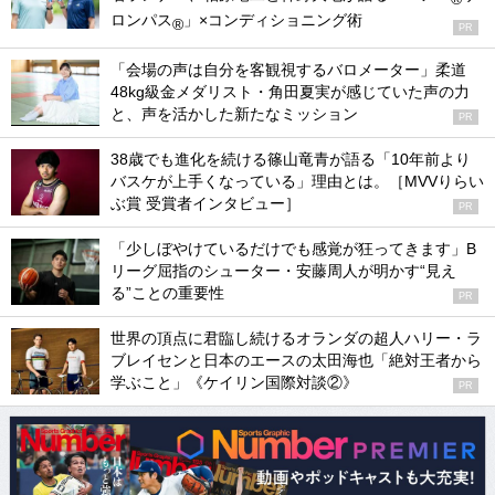
ロンパス
」×コンディショニング術
®
PR
「会場の声は自分を客観視するバロメーター」柔道
48kg級金メダリスト・角田夏実が感じていた声の力
と、声を活かした新たなミッション
PR
38歳でも進化を続ける篠山竜青が語る「10年前より
バスケが上手くなっている」理由とは。［MVVりらい
ぶ賞 受賞者インタビュー］
PR
「少しぼやけているだけでも感覚が狂ってきます」B
リーグ屈指のシューター・安藤周人が明かす“見え
る”ことの重要性
PR
世界の頂点に君臨し続けるオランダの超人ハリー・ラ
ブレイセンと日本のエースの太田海也「絶対王者から
学ぶこと」《ケイリン国際対談②》
PR