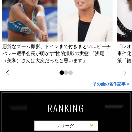
悪質なズーム撮影、トイレまで付きまとい…ビーチ
「レオ
バレー選手会長が明かす“性的撮影の実態”「浅尾
事件化
（美和）さんは大変だったと思います」
策「観
その他の名作記事 >
RANKING
Jリーグ