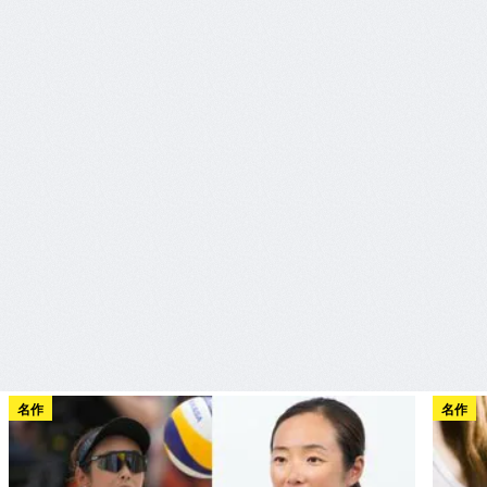
名作
名作