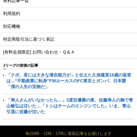
有料記事一覧
利用規約
対応機種
特定商取引法に基づく表記
[有料会員限定] お問い合わせ・Ｑ＆Ａ
Jリーグの前後の記事
「クボ、君には大きな潜在能力が」と伝えた久保建英16歳の返答
は…“不動産業に転身”FWルーカスのFC東京とガンバ、日本愛
「僕の人生の宝物だ」
「寿人さんがいなかったら…」3度目優勝の夜、佐藤寿人の胸で青
山敏弘は泣いた…「トシはチームのエンジンでした」いま、青山
引退に佐藤が泣いた
毎日6時・11時・17時に最新記事をお届けします