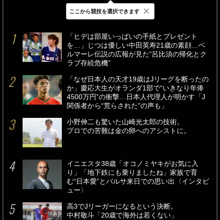
×
ここから競技を選択できます
最新
24時間
週間
「ヒデは部屋いっぱいの手紙とプレゼント
を…」じつは優しい中田英寿21歳の素顔…ベ
ルマーレ伝説の広報が見た“呂比須の帰化とク
ラブ存続危機”
「なぜ日本人の天才19歳はJリーグを断ったの
か」慶応大生がオランダ1部で“いきなり年俸
4500万円”の衝撃…日本人代理人が明かす「J
関係者から“荒らされた”の声も」
小野伸二も驚いた山崎光太郎の技術。
プロでの苦難は金の卵へのアシストに。
イニエスタ38歳「オコノミヤキがお気に入
り」「地下鉄にも乗りましたね」家族で育
む“日本愛”とバルサ来日での思い出〈インタビ
ュー〉
高3でJリーガーになるという決断。
中村敬斗「20歳で海外は若くない」