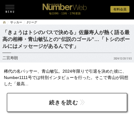
有料会員
毎日6時・11時・17時更新
サッカー
Jリーグ
「きょうはトシのパスで決める」佐藤寿人が熱く語る最
高の相棒・青山敏弘との“伝説のゴール”…「トシのボー
ルにはメッセージがあるんです」
二宮寿朗
2024/12/28 17:03
稀代の名パッサー、青山敏弘。2024年限りで引退を決めた彼に、
Number1111号では特別インタビューを行った。そこで青山が回想
した「最高...
続きを読む