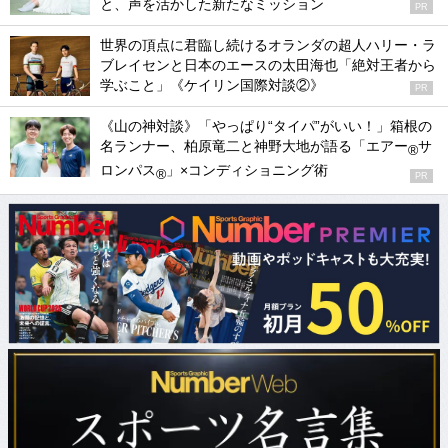
と、声を活かした新たなミッション
PR
世界の頂点に君臨し続けるオランダの超人ハリー・ラ
ブレイセンと日本のエースの太田海也「絶対王者から
学ぶこと」《ケイリン国際対談②》
PR
《山の神対談》「やっぱり“タイパ”がいい！」箱根の
名ランナー、柏原竜二と神野大地が語る「エアー
サ
®
ロンパス
」×コンディショニング術
®
PR