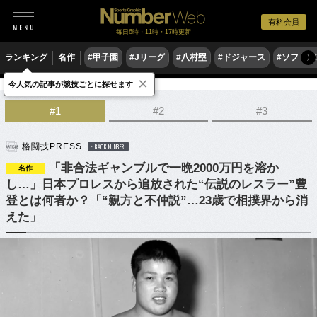
有料会員
毎日6時・11時・17時更新
ランキング
名作
#甲子園
#Jリーグ
#八村塁
#ドジャース
#ソフトバ
〉
×
今人気の記事が競技ごとに探せます
格闘技
プロレス
#1
#2
#3
格闘技PRESS
BACK NUMBER
「非合法ギャンブルで一晩2000万円を溶か
名作
し…」日本プロレスから追放された“伝説のレスラー”豊
登とは何者か？「“親方と不仲説”…23歳で相撲界から消
えた」