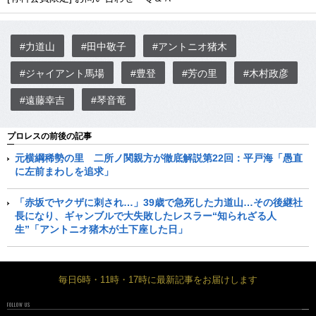
#力道山
#田中敬子
#アントニオ猪木
#ジャイアント馬場
#豊登
#芳の里
#木村政彦
#遠藤幸吉
#琴音竜
プロレスの前後の記事
元横綱稀勢の里 二所ノ関親方が徹底解説第22回：平戸海「愚直
に左前まわしを追求」
「赤坂でヤクザに刺され…」39歳で急死した力道山…その後継社
長になり、ギャンブルで大失敗したレスラー“知られざる人
生”「アントニオ猪木が土下座した日」
毎日6時・11時・17時に最新記事をお届けします
FOLLOW US