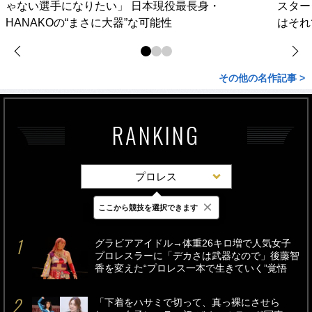
ゃない選手になりたい」 日本現役最長身・
スター
HANAKOの“まさに大器”な可能性
はそれ
その他の名作記事 >
RANKING
プロレス
×
ここから競技を選択できます
最新
24時間
週間
グラビアアイドル→体重26キロ増で人気女子
プロレスラーに「デカさは武器なので」後藤智
香を変えた“プロレス一本で生きていく”覚悟
「下着をハサミで切って、真っ裸にさせら