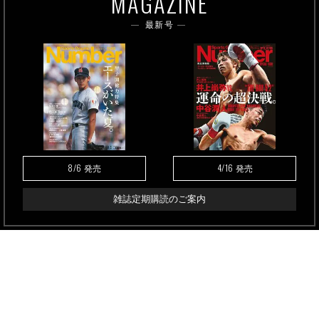
MAGAZINE
最新号
8/6
4/16
発売
発売
雑誌定期購読のご案内