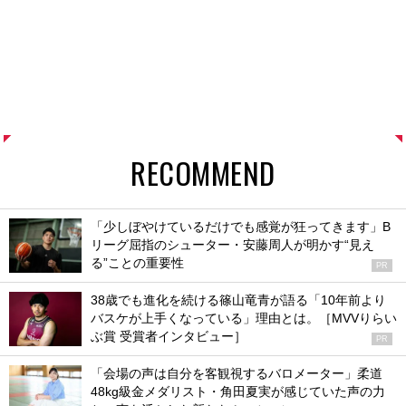
RECOMMEND
「少しぼやけているだけでも感覚が狂ってきます」B
リーグ屈指のシューター・安藤周人が明かす“見え
る”ことの重要性
PR
38歳でも進化を続ける篠山竜青が語る「10年前より
バスケが上手くなっている」理由とは。［MVVりらい
ぶ賞 受賞者インタビュー］
PR
「会場の声は自分を客観視するバロメーター」柔道
48kg級金メダリスト・角田夏実が感じていた声の力