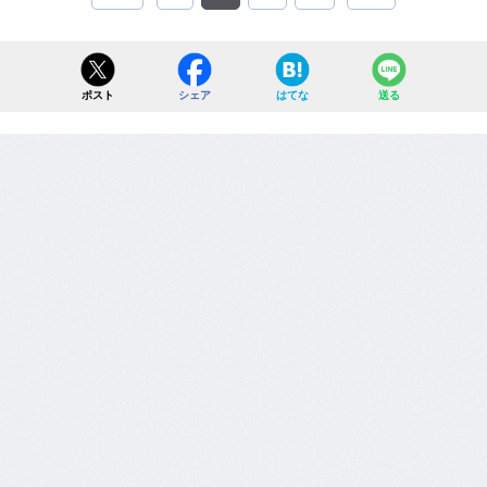
ポスト
シェア
はてな
送る