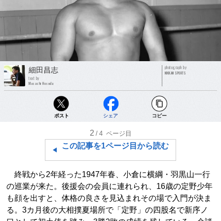
photograph by
細田昌志
NIKKAN SPORTS
text by
Masashi Hosoda
ポスト
シェア
コピー
2
/4
ページ目
この記事を1ページ目から読む
終戦から2年経った1947年春、小倉に横綱・羽黒山一行
の巡業が来た。後援会の会員に連れられ、16歳の定野少年
も顔を出すと、体格の良さを見込まれその場で入門が決ま
る。3カ月後の大相撲夏場所で「定野」の四股名で新序ノ