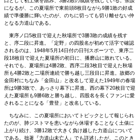
口として初土俵を踏み、3勝2敗の成績を残している。余談
になるが、この夏場所で東前頭8枚目ながら9勝1敗の好成
績で準優勝に輝いたのが、のちに切っても切り離せない仲
となる力道山である。
東序ノ口5枚目で迎えた秋場所で3勝3敗の成績を残す
と、序二段に昇進。「定野」の四股名が初めて活字で確認
されるのは、1948年5月14日付の日刊スポーツで、東序二
段18枚目で迎えた夏場所の初日に、播磨山に敗れている。
それでも、夏場所は4勝2敗、西序二段3枚目で迎えた秋場
所も4勝2敗と二場所連続で勝ち越し三段目に昇進。故郷の
金田村にちなみ「金田山」と改名して迎えた1949年の春場
所は9勝3敗で、あっさり幕下に昇進。西の幕下20枚目で迎
えた夏場所も9勝6敗と勝ち越し、四股名を長くファンに愛
されることになる「豊登」と改名している。
ちなみに、この夏場所においてトピックとして報じられ
たのが、肺ジストマを患いながら休場することなく土俵に
上がり続け、3勝12敗で大きく負け越した力道山について
である。拙著『力道山未亡人』でも詳述したが、このとき