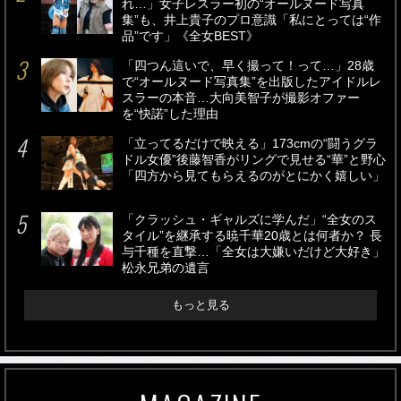
れ…」女子レスラー初の“オールヌード写真
集”も、井上貴子のプロ意識「私にとっては“作
品”です」《全女BEST》
「四つん這いで、早く撮って！って…」28歳
で“オールヌード写真集”を出版したアイドルレ
スラーの本音…大向美智子が撮影オファー
を“快諾”した理由
「立ってるだけで映える」173cmの“闘うグラ
ドル女優”後藤智香がリングで見せる“華”と野心
「四方から見てもらえるのがとにかく嬉しい」
「クラッシュ・ギャルズに学んだ」“全女のス
タイル”を継承する暁千華20歳とは何者か？ 長
与千種を直撃…「全女は大嫌いだけど大好き」
松永兄弟の遺言
もっと見る