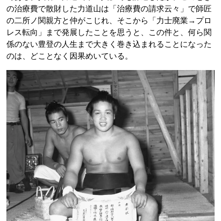
の治療費で散財した力道山は「治療費の請求云々」で師匠
の二所ノ関親方と仲がこじれ、そこから「力士廃業→プロ
レス転向」まで発展したことを思うと、この件と、何ら関
係のない豊登の人生まで大きく巻き込まれることになった
のは、どことなく因果めいている。