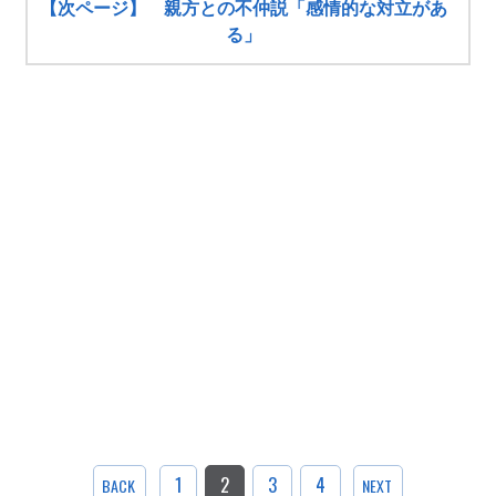
【次ページ】 親方との不仲説「感情的な対立があ
る」
1
2
3
4
BACK
NEXT