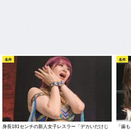
名作
名作
身長181センチの新人女子レスラー「デカいだけじ
「歯も