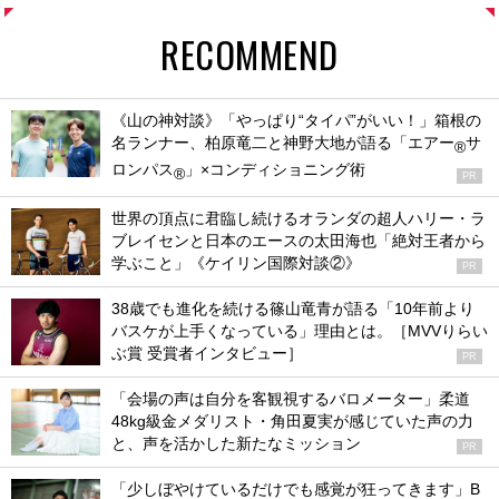
RECOMMEND
《山の神対談》「やっぱり“タイパ”がいい！」箱根の
名ランナー、柏原竜二と神野大地が語る「エアー
サ
®
ロンパス
」×コンディショニング術
®
PR
世界の頂点に君臨し続けるオランダの超人ハリー・ラ
ブレイセンと日本のエースの太田海也「絶対王者から
学ぶこと」《ケイリン国際対談②》
PR
38歳でも進化を続ける篠山竜青が語る「10年前より
バスケが上手くなっている」理由とは。［MVVりらい
ぶ賞 受賞者インタビュー］
PR
「会場の声は自分を客観視するバロメーター」柔道
48kg級金メダリスト・角田夏実が感じていた声の力
と、声を活かした新たなミッション
PR
「少しぼやけているだけでも感覚が狂ってきます」B