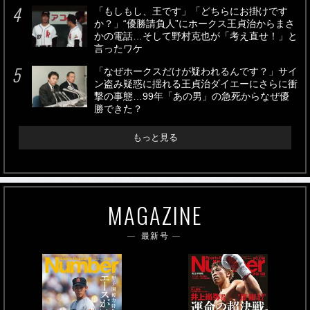
「もしもし、王です」「どちらにお掛けです
か？」“優勝請負人”にホークス王貞治からまさ
かの電話…そして野村克也が「考え直せ！」と
言ったワケ
「なぜホークスだけが疑われるんです？」サイ
ン盗み疑惑に揺れる王貞治ダイエーにさらに衝
撃の事態…99年「あの男」の急死からなぜ優
勝できた？
もっと見る
MAGAZINE
最新号