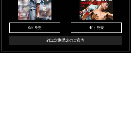
8/6
4/16
発売
発売
雑誌定期購読のご案内