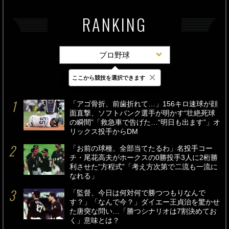
RANKING
プロ野球
×
ここから競技を選択できます
最新
24時間
週間
「アゴ骨折、前歯折れて…」156キロ速球が顔
面直撃、ソフトバンク選手が明かす“壮絶死球
の瞬間”「救急車で告げた…“明日も出ます”」オ
リックス投手からDM
「お前の球種、全部当てたるわ」名投手コー
チ・尾花高夫がホークスの0勝投手3人に2桁勝
利させた“方程式”「考え方次第で二流も一流に
なれる」
「監督、今日は何対何で勝つつもりなんで
す？」「なんで今？」ダイエー王貞治を驚かせ
た唐突な問い…「勝つシナリオは7割決めてお
く」意味とは？