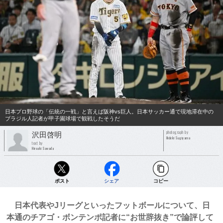
日本プロ野球の「伝統の一戦」と言えば阪神vs巨人。日本サッカー通で現地滞在中の
ブラジル人記者が甲子園球場で観戦したそうだ
photograph by
沢田啓明
Hideki Sugiyama
text by
Hiroaki Sawada
ポスト
シェア
コピー
日本代表やJリーグといったフットボールについて、日
本通のチアゴ・ボンテンポ記者に“お世辞抜き”で論評して