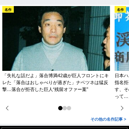
名作
名作
「失礼な話だよ」落合博満42歳が巨人フロントにキ
日本ハ
レた「落合はおしゃべりが過ぎた」ナベツネは猛反
指名拒
撃…落合が拒否した巨人“残留オファー案”
す、そ
って…
その他の名作記事 >