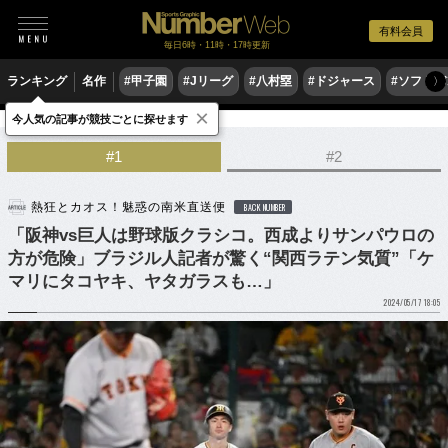
有料会員
毎日6時・11時・17時更新
ランキング
名作
#甲子園
#Jリーグ
#八村塁
#ドジャース
#ソフトバ
〉
×
今人気の記事が競技ごとに探せます
野球
プロ野球
#1
#2
熱狂とカオス！魅惑の南米直送便
BACK NUMBER
「阪神vs巨人は野球版クラシコ。西成よりサンパウロの
方が危険」ブラジル人記者が驚く“関西ラテン気質”「ケ
マリにタコヤキ、ヤタガラスも…」
2024/05/17 18:05