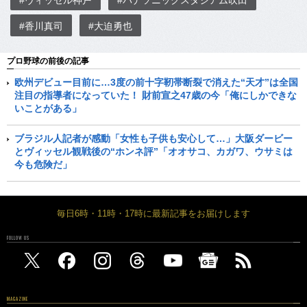
#ヴィッセル神戸
#パナソニックスタジアム吹田
#香川真司
#大迫勇也
プロ野球の前後の記事
欧州デビュー目前に…3度の前十字靭帯断裂で消えた“天才”は全国
注目の指導者になっていた！ 財前宣之47歳の今「俺にしかできな
いことがある」
ブラジル人記者が感動「女性も子供も安心して…」大阪ダービー
とヴィッセル観戦後の“ホンネ評”「オオサコ、カガワ、ウサミは
今も危険だ」
毎日6時・11時・17時に最新記事をお届けします
FOLLOW US
MAGAZINE