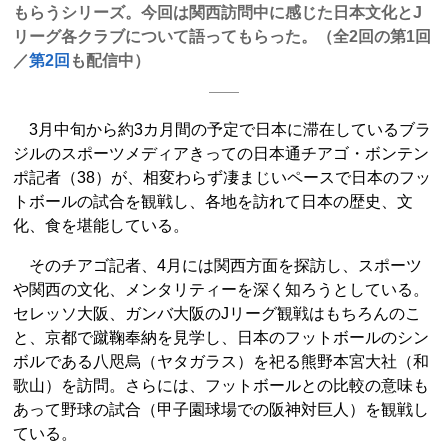
もらうシリーズ。今回は関西訪問中に感じた日本文化とJ
リーグ各クラブについて語ってもらった。（全2回の第1回
／
第2回
も配信中）
3月中旬から約3カ月間の予定で日本に滞在しているブラ
ジルのスポーツメディアきっての日本通チアゴ・ボンテン
ポ記者（38）が、相変わらず凄まじいペースで日本のフッ
トボールの試合を観戦し、各地を訪れて日本の歴史、文
化、食を堪能している。
そのチアゴ記者、4月には関西方面を探訪し、スポーツ
や関西の文化、メンタリティーを深く知ろうとしている。
セレッソ大阪、ガンバ大阪のJリーグ観戦はもちろんのこ
と、京都で蹴鞠奉納を見学し、日本のフットボールのシン
ボルである八咫烏（ヤタガラス）を祀る熊野本宮大社（和
歌山）を訪問。さらには、フットボールとの比較の意味も
あって野球の試合（甲子園球場での阪神対巨人）を観戦し
ている。