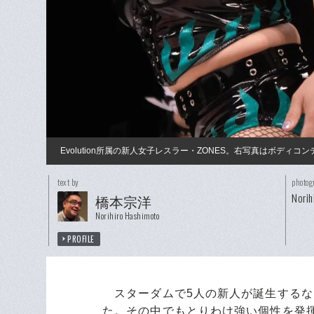
Evolution所属の新人女子レスラー・ZONES。右写真はボディコ
text by
photog
Nor
橋本宗洋
Norihiro Hashimoto
PROFILE
スターダムで5人の新人が誕生するな
た。その中でもとりわけ強い個性を発揮して