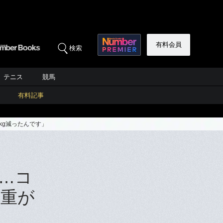
有料会員
検索
テニス
競馬
有料記事
kg減ったんです」
…コ
体重が