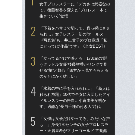
女子プロレスラーに「デカさは武器なの
女
で」後藤智香を変えた“プロレス一本で
で」
生きていく”覚悟
生き
「下着をハサミで切って、真っ裸にさせ
「ク
られ…」女子レスラー初の“オールヌー
女の
ド写真集”も、井上貴子のプロ意識「私
は何
にとっては“作品”です」《全女BEST》
大
「立ってるだけで映える」173cmの“闘
「
うグラドル女優”後藤智香がリングで見
られ
せる“華”と野心「四方から見てもらえる
ド写
のがとにかく嬉しい」
にと
「水着の中に手を入れられ…」「新人は
「
触られ放題」10代で全女に入団したアイ
い」
ドルレスラーの告白…小倉由美が明か
子プ
す、過酷な“長与千種の付き人”時代
ーク
「女優は女優だけやってろ、みたいな声
「上
も…」身長170センチの女子プロレスラ
写真
ー・天麗皇希がマリーゴールドで“覚醒
ラ