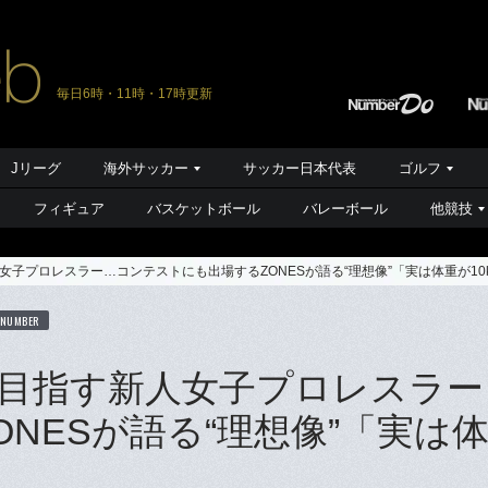
毎日6時・11時・17時更新
Jリーグ
海外サッカー
サッカー日本代表
ゴルフ
フィギュア
バスケットボール
バレーボール
他競技
子プロレスラー…コンテストにも出場するZONESが語る“理想像”「実は体重が10
 NUMBER
目指す新人女子プロレスラー
NESが語る“理想像”「実は