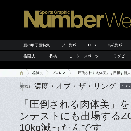
夏の甲子園特集
プロ野球
MLB
高校野球
格闘技
将棋
モータースポーツ
ラグビー
格闘技
プロレス
「圧倒される肉体美」を目指す新人女
濃度・オブ・ザ・リング
BACK
「圧倒される肉体美」を
ンテストにも出場するZO
10kg減ったんです」