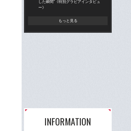
した瞬間”《特別グラビアインタビュ
放っ
ー》
もっと見る
INFORMATION