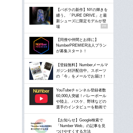
【バボラの新作】NYの輝きを
纏う。「PURE DRIVE」と最
新シューズに限定モデルが登
場
PR
【同僚や仲間とお得に】
NumberPREMIER法人プラン
が募集スタート！
【登録無料】Numberメールマ
ガジン好評配信中。スポーツ
の「今」をメールでお届け！
YouTubeチャンネル登録者数
60,000人突破！バレーボール
や陸上、バスケ、野球などの
選手のインタビューを動画で
【お知らせ】Google検索で
「Number Web」の記事を見
つけやすくする方法