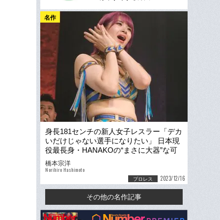
名作
身長181センチの新人女子レスラー「デカ
いだけじゃない選手になりたい」 日本現
役最長身・HANAKOの“まさに大器”な可
能性
橋本宗洋
Norihiro Hashimoto
2023/12/16
プロレス
その他の名作記事