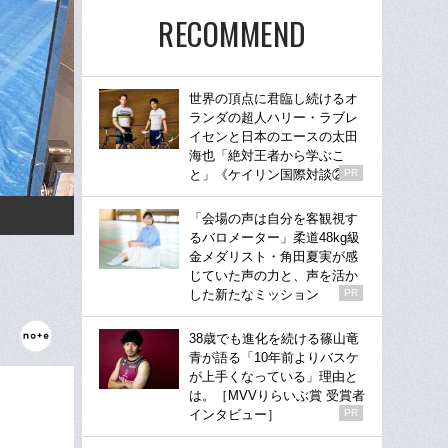
RECOMMEND
世界の頂点に君臨し続けるオ
ランダの超人ハリー・ラブレ
イセンと日本のエースの太田
海也「絶対王者から学ぶこ
と」《ケイリン国際対談②》
PR
「会場の声は自分を客観視す
るバロメーター」柔道48kg級
金メダリスト・角田夏実が感
じていた声の力と、声を活か
した新たなミッション
PR
38歳でも進化を続ける篠山竜
青が語る「10年前よりバスケ
が上手くなっている」理由と
は。［MVVりらいぶ賞 受賞者
インタビュー］
PR