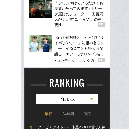
「少しぼやけているだけでも
感覚が狂ってきます」Bリー
グ屈指のシューター・安藤周
人が明かす“見える”ことの重
要性
PR
《山の神対談》「やっぱり“タ
イパ”がいい！」箱根の名ラン
ナー、柏原竜二と神野大地が
語る「エアー
サロンパス
」
®
®
×コンディショニング術
PR
RANKING
プロレス
最新
24時間
週間
グラビアアイドル→体重26キロ増で人気
グラ