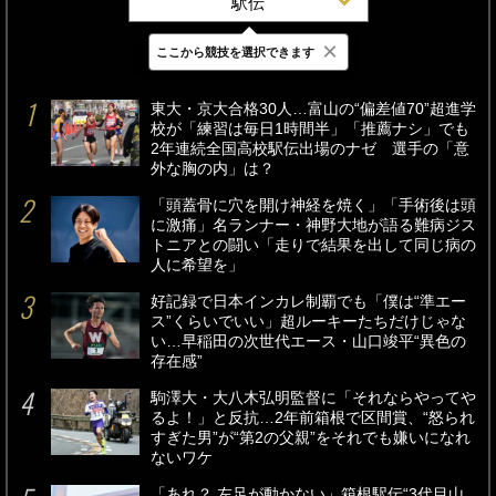
駅伝
×
ここから競技を選択できます
最新
24時間
週間
東大・京大合格30人…富山の“偏差値70”超進学
校が「練習は毎日1時間半」「推薦ナシ」でも
2年連続全国高校駅伝出場のナゼ 選手の「意
外な胸の内」は？
「頭蓋骨に穴を開け神経を焼く」「手術後は頭
に激痛」名ランナー・神野大地が語る難病ジス
トニアとの闘い「走りで結果を出して同じ病の
人に希望を」
好記録で日本インカレ制覇でも「僕は“準エー
ス”くらいでいい」超ルーキーたちだけじゃな
い…早稲田の次世代エース・山口竣平“異色の
存在感”
駒澤大・大八木弘明監督に「それならやってや
るよ！」と反抗…2年前箱根で区間賞、“怒られ
すぎた男”が“第2の父親”をそれでも嫌いになれ
ないワケ
「あれ？ 左足が動かない」箱根駅伝“3代目山