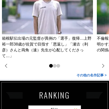
箱根駅伝出場の元監督が異例の「選手」復帰…上野
不倫報
裕一郎38歳が佐賀で目指す「恩返し」「瀬古（利
明かす
彦）さんと両角（速）先生が心配してくださっ
の関係
て…」
その他の名作記事 >
RANKING