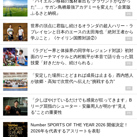
「バイエルン移籍の逸材輩出も“グラウンドがなかっ
た”…」サガン鳥栖最強アカデミーを変えた『企業版
ふるさと納税』
PR
世界の頂点に君臨し続けるオランダの超人ハリー・ラ
ブレイセンと日本のエースの太田海也「絶対王者から
学ぶこと」《ケイリン国際対談②》
PR
《ラグビー界と体操界の同学年レジェンド対談》初対
面のリーチマイケルと内村航平が本音で語り合った競
技愛「好きだから、続けられる」
PR
「安定した場所にとどまれば成長は止まる」西内悠人
が故郷・高知で次世代へ伝えた“挑戦する力”
PR
「少しぼやけているだけでも感覚が狂ってきます」B
リーグ屈指のシューター・安藤周人が明かす“見え
る”ことの重要性
PR
Number SPORTS OF THE YEAR 2026 開催決定！
2026年を代表するアスリートを表彰