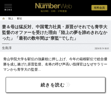
有料会員
毎日6時・11時・17時更新
陸上
駅伝
妻＆母は猛反対、中国電力社員・原晋がそれでも青学大
監督のオファーを受けた理由「陸上の夢を諦めきれなか
った」「最初の数年間は“寮監”でした」
生島淳
2024/01/14 06:01
青山学院大学を駅伝の強豪校に押し上げ、今年の箱根駅伝で総合優
勝を成し遂げた原晋監督。名将の呼び声高い指揮官はなぜサラリー
マンから青学大の監督...
続きを読む