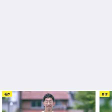
名作
名作