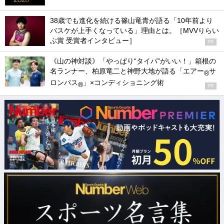
38歳でも進化を続ける篠山竜青が語る「10年前より
バスケが上手くなっている」理由とは。［MVVりらい
ぶ賞 受賞者インタビュー］
PR
《山の神対談》「やっぱり“タイパ”がいい！」箱根の
名ランナー、柏原竜二と神野大地が語る「エアー
サ
®
ロンパス
」×コンディショニング術
®
PR