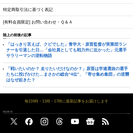
特定商取引法に基づく表記
[有料会員限定] お問い合わせ・Ｑ＆Ａ
陸上の前後の記事
「はっきり言えば、クビでした」青学大・原晋監督が実業団ラン
ナーを引退した日…「会社員としても戦力外に近かった」元選手
サラリーマンの逆転物語
「戦いたいのか？ 走りたいだけなのか？」原晋は学連選抜の選手
たちに投げかけた…まさかの総合“4位”、「寄せ集め集団」の逆襲
はなぜ起きた？
毎日6時・11時・17時に最新記事をお届けします
FOLLOW US