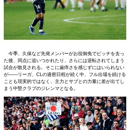
今季、久保など先発メンバーがお役御免でピッチを去っ
た後、同点に追いつかれたり、さらには逆転されてしまう
試合が散見される。そこに歯痒さを感じずにはいられない
が――リーガ、CLの過密日程が続く中、フル出場を続ける
ことも現実的ではなく、主力とサブとの力量に差が出てし
まう中堅クラブのジレンマとなる。