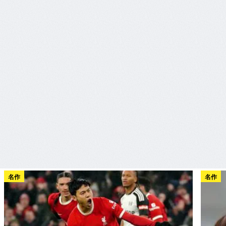
名作
名作