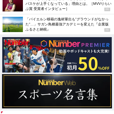
バスケが上手くなっている」理由とは。［MVVりらい
ぶ賞 受賞者インタビュー］
PR
「バイエルン移籍の逸材輩出も“グラウンドがなかっ
た”…」サガン鳥栖最強アカデミーを変えた『企業版
ふるさと納税』
PR