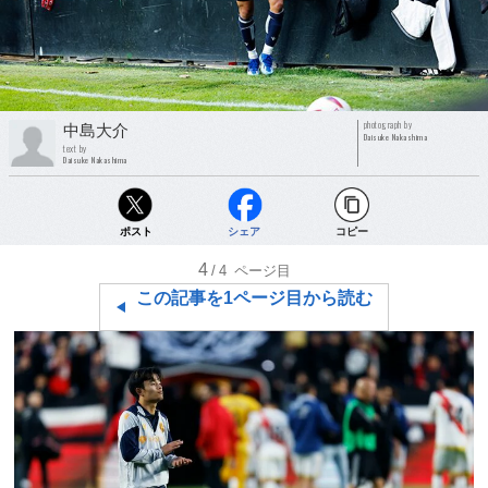
photograph by
中島大介
Daisuke Nakashima
text by
Daisuke Nakashima
ポスト
シェア
コピー
4
/4
ページ目
この記事を1ページ目から読む