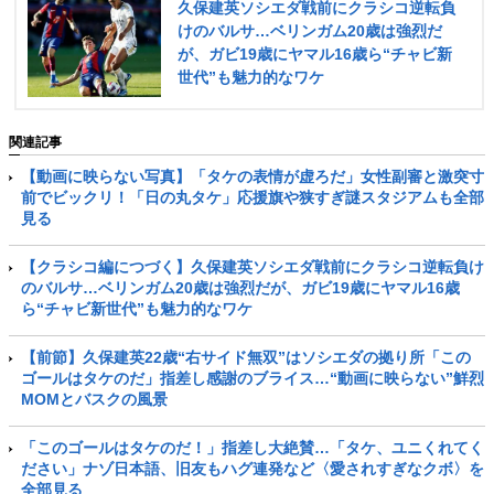
久保建英ソシエダ戦前にクラシコ逆転負
けのバルサ…ベリンガム20歳は強烈だ
が、ガビ19歳にヤマル16歳ら“チャビ新
世代”も魅力的なワケ
関連記事
【動画に映らない写真】「タケの表情が虚ろだ」女性副審と激突寸
前でビックリ！「日の丸タケ」応援旗や狭すぎ謎スタジアムも全部
見る
【クラシコ編につづく】久保建英ソシエダ戦前にクラシコ逆転負け
のバルサ…ベリンガム20歳は強烈だが、ガビ19歳にヤマル16歳
ら“チャビ新世代”も魅力的なワケ
【前節】久保建英22歳“右サイド無双”はソシエダの拠り所「この
ゴールはタケのだ」指差し感謝のブライス…“動画に映らない”鮮烈
MOMとバスクの風景
「このゴールはタケのだ！」指差し大絶賛…「タケ、ユニくれてく
ださい」ナゾ日本語、旧友もハグ連発など〈愛されすぎなクボ〉を
全部見る