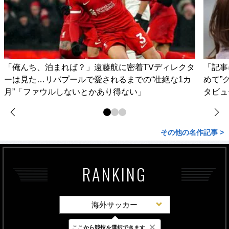
「俺んち、泊まれば？」遠藤航に密着TVディレクタ
「記事
ーは見た…リバプールで愛されるまでの“壮絶な1カ
めて”
月”「ファウルしないとかあり得ない」
タビュ
その他の名作記事 >
RANKING
海外サッカー
×
ここから競技を選択できます