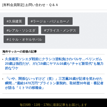
[有料会員限定] お問い合わせ・Ｑ＆Ａ
#久保建英
#ラージョ・バジェカーノ
#レアル・ソシエダ
#ブライス・メンデス
#ミケル・オヤルサバル
海外サッカーの前後の記事
久保建英ソシエダ戦前にクラシコ逆転負けのバルサ…ベリンガム
20歳は強烈だが、ガビ19歳にヤマル16歳ら“チャビ新世代”も魅力
的なワケ
「いや、関係ないっすけど（笑）」三笘薫26歳が記者を笑わせた
瞬間…“週給1470万円”ブライトン新契約、取材歴30年超・番記者
が語る「ミトマの移籍金」
毎日6時・11時・17時に最新記事をお届けします