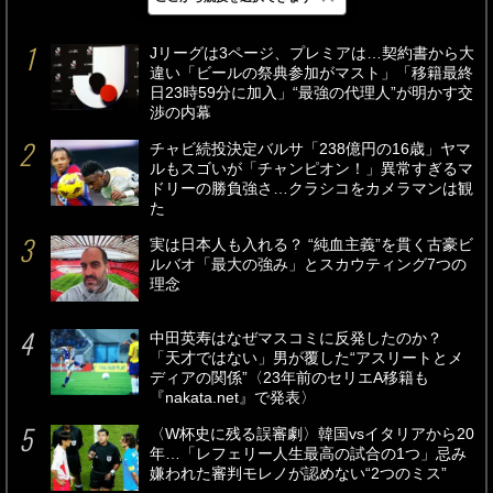
最新
24時間
週間
Jリーグは3ページ、プレミアは…契約書から大
違い「ビールの祭典参加がマスト」「移籍最終
日23時59分に加入」“最強の代理人”が明かす交
渉の内幕
チャビ続投決定バルサ「238億円の16歳」ヤマ
ルもスゴいが「チャンピオン！」異常すぎるマ
ドリーの勝負強さ…クラシコをカメラマンは観
た
実は日本人も入れる？ “純血主義”を貫く古豪ビ
ルバオ「最大の強み」とスカウティング7つの
理念
中田英寿はなぜマスコミに反発したのか？
「天才ではない」男が覆した“アスリートとメ
ディアの関係”〈23年前のセリエA移籍も
『nakata.net』で発表〉
〈W杯史に残る誤審劇〉韓国vsイタリアから20
年…「レフェリー人生最高の試合の1つ」忌み
嫌われた審判モレノが認めない“2つのミス”