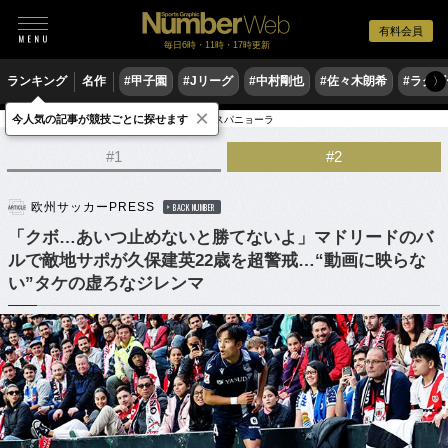
有料会員
毎日6時・11時・17時更新
ランキング
名作
#甲子園
#Jリーグ
#中村剛也
#佐々木朗希
#ラグ
〉
×
今人気の記事が競技ごとに探せます
サッカー
海外サッカー
リーガ・エスパニョーラ
#1
#2
欧州サッカーPRESS
BACK NUMBER
「クボ…あいつ止めないと勝てないよ」マドリードのバ
ルで敵地サポが久保建英22歳を超警戒…“動画に映らな
い”タケの虚ろなジレンマ