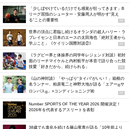
「少しぼやけているだけでも感覚が狂ってきます」B
リーグ屈指のシューター・安藤周人が明かす“見え
る”ことの重要性
PR
世界の頂点に君臨し続けるオランダの超人ハリー・ラ
ブレイセンと日本のエースの太田海也「絶対王者から
学ぶこと」《ケイリン国際対談②》
PR
《ラグビー界と体操界の同学年レジェンド対談》初対
面のリーチマイケルと内村航平が本音で語り合った競
技愛「好きだから、続けられる」
PR
《山の神対談》「やっぱり“タイパ”がいい！」箱根の
名ランナー、柏原竜二と神野大地が語る「エアー
サ
®
ロンパス
」×コンディショニング術
®
PR
Number SPORTS OF THE YEAR 2026 開催決定！
2026年を代表するアスリートを表彰
38歳でも進化を続ける篠山竜青が語る「10年前より