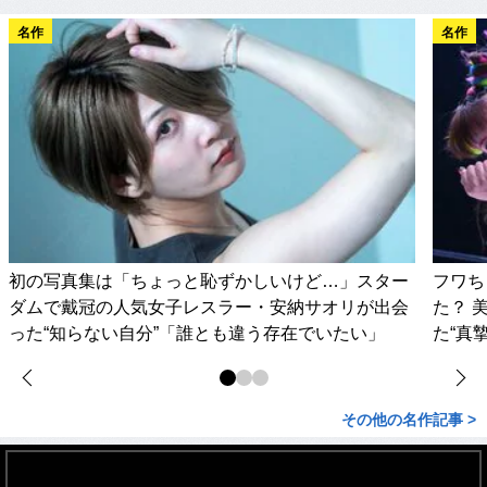
名作
名作
初の写真集は「ちょっと恥ずかしいけど…」スター
フワち
ダムで戴冠の人気女子レスラー・安納サオリが出会
た？ 
った“知らない自分”「誰とも違う存在でいたい」
た“真
その他の名作記事 >