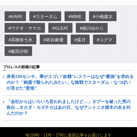
#KAIRI
#スターダム
#WWE
#小橋建太
#ウナギ・サヤカ
#GLEAT
#細川ゆかり
#高橋奈七永
#岩谷麻優
#葉月
#コグマ
#飯田沙耶
プロレスの前後の記事
身長150センチ、華がスゴい“妖精”レスラーはなぜ“最強”を求める
のか？「鈍器で殴られたみたい」な敗戦でスターダム・なつぽい
が見せた“意地”
「会社からはいろいろ言われましたけど…」タブーを破った男の
告白…オカダ・カズチカはあの日、なぜアントニオ猪木の名を叫
んだのか？
毎日6時・11時・17時に最新記事をお届けします