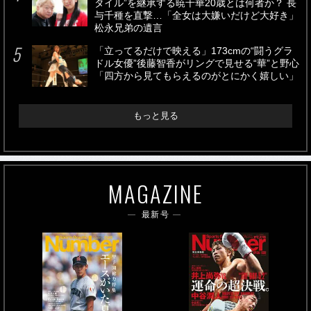
タイル”を継承する暁千華20歳とは何者か？ 長
与千種を直撃…「全女は大嫌いだけど大好き」
松永兄弟の遺言
「立ってるだけで映える」173cmの“闘うグラ
ドル女優”後藤智香がリングで見せる“華”と野心
「四方から見てもらえるのがとにかく嬉しい」
もっと見る
MAGAZINE
最新号