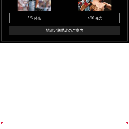
8/6
4/16
発売
発売
雑誌定期購読のご案内