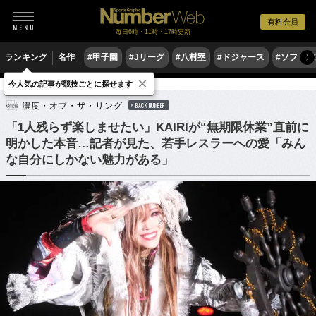
有料会員
毎日6時・11時・17時更新
ランキング
名作
#甲子園
#Jリーグ
#八村塁
#ドジャース
#ソフトバ
〉
×
今人気の記事が競技ごとに探せます
格闘技
プロレス
濃度・オブ・ザ・リング
BACK NUMBER
「1人残らず楽しませたい」KAIRIが“無期限休業”直前に
明かした本音…記者が見た、若手レスラーへの愛「みん
な自分にしかない魅力がある」