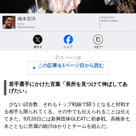
photograph by
橋本宗洋
Norihiro Hashimoto
text by
Norihiro Hashimoto
ポスト
シェア
コピー
2
/3
ページ目
この記事を1ページ目から読む
若手選手にかけた言葉「長所を見つけて伸ばしてあ
げたい」
少ない試合数、それもトップ戦線で闘うとなると対戦す
る相手も限られてくる。その中でも伝えられることは伝え
てきた。9月20日には新興団体GLEATに初参戦。高橋奈七
永とともに所属の細川ゆかりとチームを組んだ。