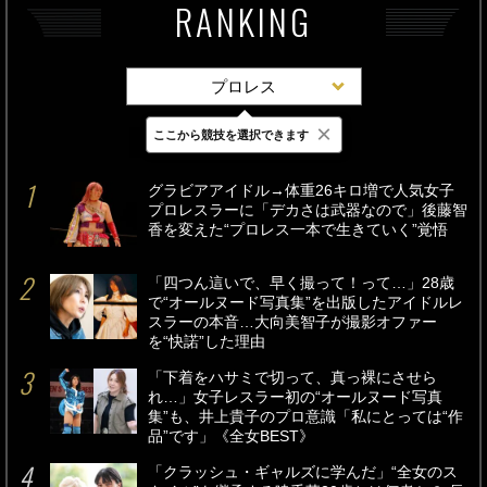
RANKING
プロレス
×
ここから競技を選択できます
最新
24時間
週間
グラビアアイドル→体重26キロ増で人気女子
プロレスラーに「デカさは武器なので」後藤智
香を変えた“プロレス一本で生きていく”覚悟
「四つん這いで、早く撮って！って…」28歳
で“オールヌード写真集”を出版したアイドルレ
スラーの本音…大向美智子が撮影オファー
を“快諾”した理由
「下着をハサミで切って、真っ裸にさせら
れ…」女子レスラー初の“オールヌード写真
集”も、井上貴子のプロ意識「私にとっては“作
品”です」《全女BEST》
「クラッシュ・ギャルズに学んだ」“全女のス