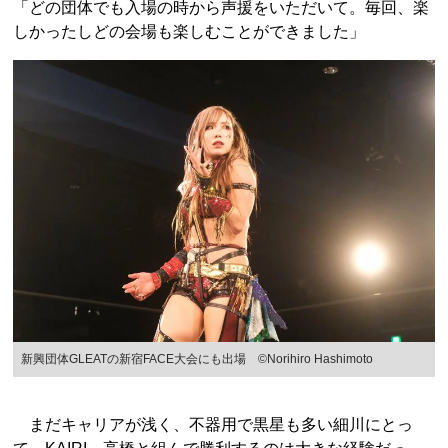
「どの団体でも入場の時から声援をいただいて。毎回、楽
しかったしどの会場も楽しむことができました」
新興団体GLEATの新宿FACE大会にも出場 ©Norihiro Hashimoto
まだキャリアが浅く、不器用で黒星も多い細川にとっ