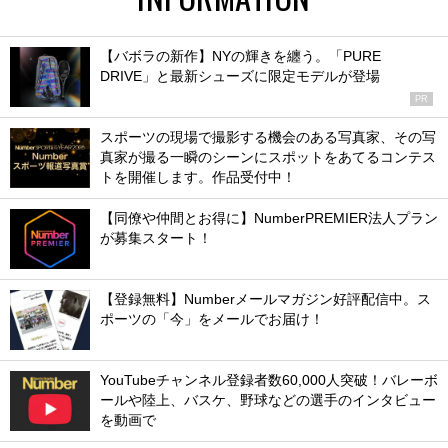
【バボラの新作】NYの輝きを纏う。「PURE
DRIVE」と最新シューズに限定モデルが登場
PR
スポーツの現場で撮影する機会のある写真家、その写
真家が撮る一瞬のシーンにスポットをあてるコンテス
トを開催します。作品受付中！
【同僚や仲間とお得に】NumberPREMIER法人プラン
が募集スタート！
【登録無料】Numberメールマガジン好評配信中。ス
ポーツの「今」をメールでお届け！
YouTubeチャンネル登録者数60,000人突破！バレーボ
ールや陸上、バスケ、野球などの選手のインタビュー
を動画で