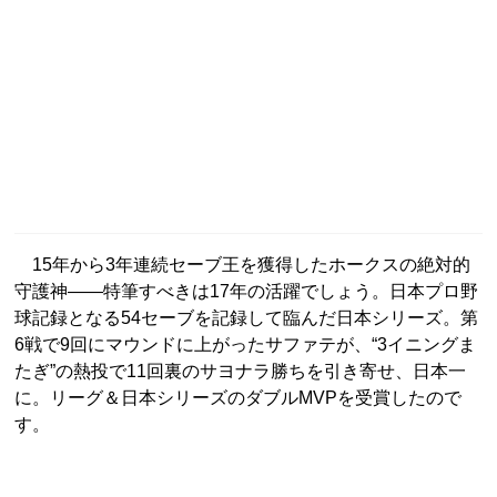
15年から3年連続セーブ王を獲得したホークスの絶対的
守護神――特筆すべきは17年の活躍でしょう。日本プロ野
球記録となる54セーブを記録して臨んだ日本シリーズ。第
6戦で9回にマウンドに上がったサファテが、“3イニングま
たぎ”の熱投で11回裏のサヨナラ勝ちを引き寄せ、日本一
に。リーグ＆日本シリーズのダブルMVPを受賞したので
す。