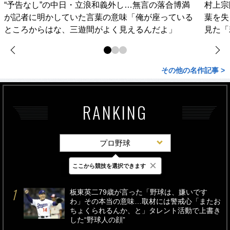
“予告なし”の中日・立浪和義外し…無言の落合博満
村上宗
が記者に明かしていた言葉の意味「俺が座っている
葉を失
ところからはな、三遊間がよく見えるんだよ」
見た「
その他の名作記事 >
RANKING
プロ野球
×
ここから競技を選択できます
最新
24時間
週間
板東英二79歳が言った「野球は、嫌いです
わ」その本当の意味…取材には警戒心「またお
ちょくられるんか、と」タレント活動で上書き
した“野球人の顔”