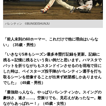
バレンティン ©BUNGEISHUNJU
「前人未到の60ホーマー、これだけで他に理由はいらな
い」（35歳・男性）
「いきなり5本もシーズン最多本塁打記録を更新。記録に
残る＝記憶に残るという良い例だと思います。ハマスタで
バットを折りながらもスタンドインさせるのを現地で目に
した時は、ベイスターズ投手陣がバレンティン選手を打ち
取るシーンを想像することが出来ず絶望感しかありません
でした」（49歳・男性）
「最強助っ人なら、やっぱりバレンティンか。スイングの
豪快さ、速さ……。空振りでも、見応えがあったなー。敵
ながらあっぱれー！」（45歳・女性）