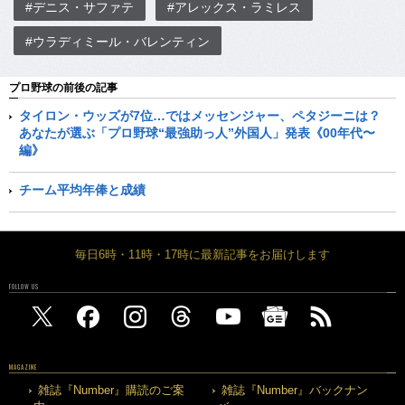
#デニス・サファテ
#アレックス・ラミレス
#ウラディミール・バレンティン
プロ野球の前後の記事
タイロン・ウッズが7位…ではメッセンジャー、ペタジーニは？
あなたが選ぶ「プロ野球“最強助っ人”外国人」発表《00年代〜
編》
チーム平均年俸と成績
毎日6時・11時・17時に最新記事をお届けします
FOLLOW US
MAGAZINE
雑誌『Number』購読のご案
雑誌『Number』バックナン