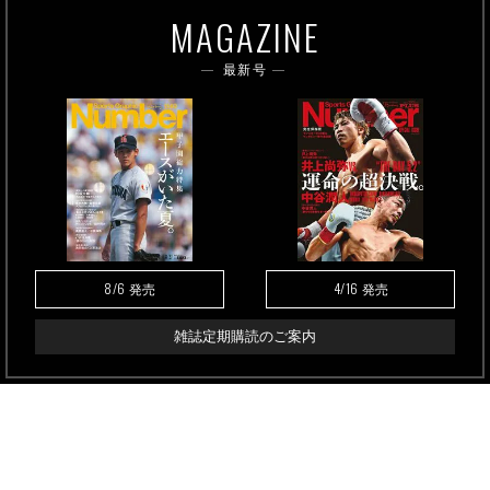
MAGAZINE
最新号
8/6
4/16
発売
発売
雑誌定期購読のご案内