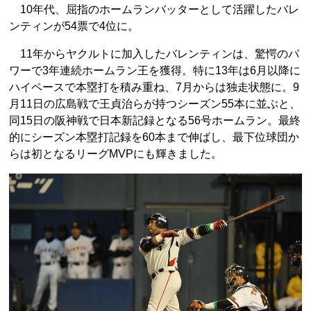
10年代、屈指のホームランバッターとして活躍したバレ
ンティンが54票で4位に。
11年からヤクルトに加入したバレンティンは、驚愕のパ
ワーで3年連続ホームラン王を獲得。特に13年は6月以降に
ハイペースで本塁打を積み重ね、7月からは独走状態に。9
月11日の広島戦で王貞治らが持つシーズン55本に並ぶと、
同15日の阪神戦で日本新記録となる56号ホームラン。最終
的にシーズン本塁打記録を60本まで伸ばし、最下位球団か
らは初となるリーグMVPにも輝きました。