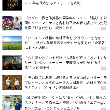
2026年を代表するアスリートを表彰
《ラグビー界と体操界の同学年レジェンド対談》初対
面のリーチマイケルと内村航平が本音で語り合った競
技愛「好きだから、続けられる」
PR
「バイエルン移籍の逸材輩出も“グラウンドがなかっ
た”…」サガン鳥栖最強アカデミーを変えた『企業版
ふるさと納税』
PR
「少しぼやけているだけでも感覚が狂ってきます」B
リーグ屈指のシューター・安藤周人が明かす“見え
る”ことの重要性
PR
世界の頂点に君臨し続けるオランダの超人ハリー・ラ
ブレイセンと日本のエースの太田海也「絶対王者から
学ぶこと」《ケイリン国際対談②》
PR
《山の神対談》「やっぱり“タイパ”がいい！」箱根の
名ランナー、柏原竜二と神野大地が語る「エアー
サ
®
ロンパス
」×コンディショニング術
®
PR