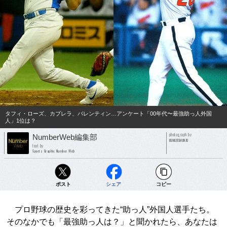
タフィ・ローズ、カブレラ、バレンティン…アンケート「00年代〜最強助っ人外国
人」1位は？
photograph by
NumberWeb編集部
BUNGEISHUNJU
text by
Sports Graphic Number Web
ポスト
シェア
コピー
プロ野球の歴史を彩ってきた“助っ人”外国人選手たち。
そのなかでも「最強助っ人は？」と聞かれたら、あなたは