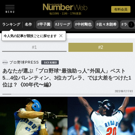
有料会員
毎日6時・11時・17時更新
ランキング
名作
#甲子園
#Jリーグ
#中村剛也
#佐々木朗希
#ラグ
〉
×
今人気の記事が競技ごとに探せます
野球
プロ野球
#1
#2
プロ野球PRESS
BACK NUMBER
あなたが選ぶ「プロ野球“最強助っ人”外国人」ベスト
5…4位バレンティン、3位カブレラ、では大差をつけた1
位は？《00年代〜編》
2022/06/12 17:03