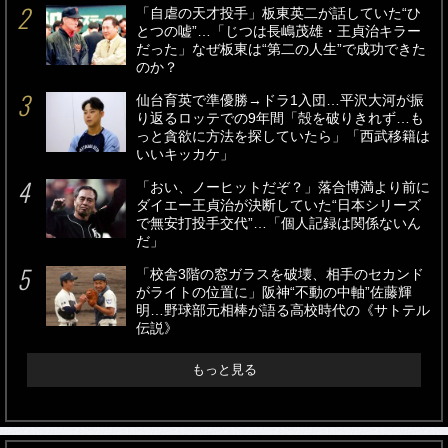
「自虐の天才投手」板東英二が話していた“ひ
とつの嘘”…「じつは長嶋茂雄・王貞治キラー
だった」なぜ板東は“第二の人生”で成功できた
のか？
仙台育英で準優勝→ドラ1入団…平沢大河が振
り返るロッテでの9年間「殻を破りきれず…も
っと貪欲に方法を探していたら」「西武移籍は
いいキッカケ」
「おい、ノーヒットだぞ？」落合博満より前に
ダイエー王貞治が決断していた“日本シリーズ
で無安打投手交代”…「個人記録は関係ないん
だ」
「校舎3階の窓ガラスを破壊、相手のセカンド
がライトの位置に」阪神“不動の中軸”佐藤輝
明…野球部元相棒が語る高校時代の《サトテル
伝説》
もっと見る