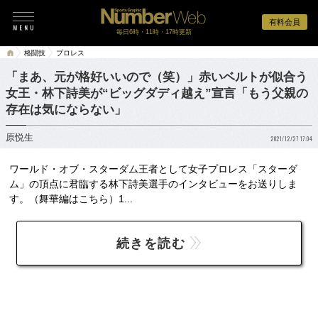
有料会員
毎日6時・11時・17時更新
格闘技
プロレス
「まあ、元が格好いいので（笑）」赤いベルトが似合う
女王・林下詩美が“ビッグダディ越え”宣言「もう父親の
存在は気にならない」
原悦生
2021/12/27 17:04
ワールド・オブ・スターダム王者として女子プロレス「スターダ
ム」の頂点に君臨する林下詩美選手のインタビューをお送りしま
す。（舞華編はこちら）1...
続きを読む