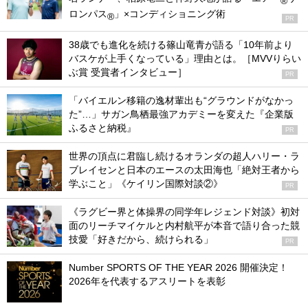
®
ロンパス
」×コンディショニング術
®
PR
38歳でも進化を続ける篠山竜青が語る「10年前より
バスケが上手くなっている」理由とは。［MVVりらい
ぶ賞 受賞者インタビュー］
PR
「バイエルン移籍の逸材輩出も“グラウンドがなかっ
た”…」サガン鳥栖最強アカデミーを変えた『企業版
ふるさと納税』
PR
世界の頂点に君臨し続けるオランダの超人ハリー・ラ
ブレイセンと日本のエースの太田海也「絶対王者から
学ぶこと」《ケイリン国際対談②》
PR
《ラグビー界と体操界の同学年レジェンド対談》初対
面のリーチマイケルと内村航平が本音で語り合った競
技愛「好きだから、続けられる」
PR
Number SPORTS OF THE YEAR 2026 開催決定！
2026年を代表するアスリートを表彰