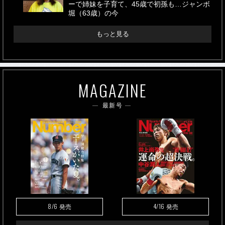
ーで姉妹を子育て、45歳で初孫も…ジャンボ
堀（63歳）の今
もっと見る
MAGAZINE
最新号
8/6
4/16
発売
発売