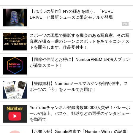
【バボラの新作】NYの輝きを纏う。「PURE
DRIVE」と最新シューズに限定モデルが登場
PR
スポーツの現場で撮影する機会のある写真家、その写
真家が撮る一瞬のシーンにスポットをあてるコンテス
トを開催します。作品受付中！
【同僚や仲間とお得に】NumberPREMIER法人プラン
が募集スタート！
【登録無料】Numberメールマガジン好評配信中。ス
ポーツの「今」をメールでお届け！
YouTubeチャンネル登録者数60,000人突破！バレーボ
ールや陸上、バスケ、野球などの選手のインタビュー
を動画で
【お知らせ】Google検索で「Number Web」の記事