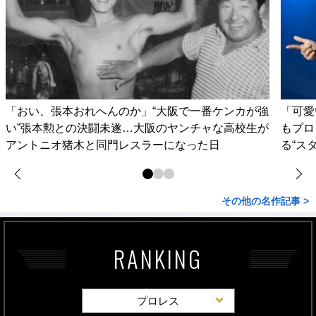
「おい、張本おれへんのか」“大阪で一番ケンカが強
「可愛
い”張本勲との決闘未遂…大阪のヤンチャな高校生が
もプロ
アントニオ猪木と同門レスラーになった日
る“ス
その他の名作記事 >
RANKING
プロレス