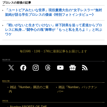
プロレスの前後の記事
「ユートピアみたいな世界」現役慶應大生の“女子レスラー”無村
架純が語る学生プロレスの価値《特別フォトインタビュー》
「戦いがないと生きていけない」林下詩美を追って柔道からプロ
レスに転身…“闘争心の塊”舞華が「もっと私を見ろよ！」と叫ぶ
ワケ
毎日6時・11時・17時に最新記事をお届けします
FOLLOW US
MAGAZINE
雑誌『Number』購読のご案
雑誌『Number』バックナン
内
バー
SPECIAL
Number SPORTS OF THE