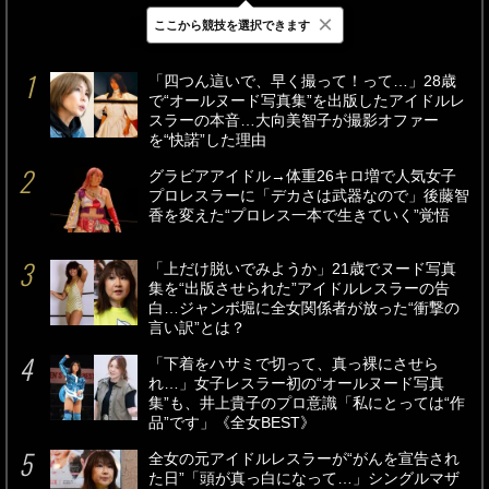
×
ここから競技を選択できます
最新
24時間
週間
「四つん這いで、早く撮って！って…」28歳
で“オールヌード写真集”を出版したアイドルレ
スラーの本音…大向美智子が撮影オファー
を“快諾”した理由
グラビアアイドル→体重26キロ増で人気女子
プロレスラーに「デカさは武器なので」後藤智
香を変えた“プロレス一本で生きていく”覚悟
「上だけ脱いでみようか」21歳でヌード写真
集を“出版させられた”アイドルレスラーの告
白…ジャンボ堀に全女関係者が放った“衝撃の
言い訳”とは？
「下着をハサミで切って、真っ裸にさせら
れ…」女子レスラー初の“オールヌード写真
集”も、井上貴子のプロ意識「私にとっては“作
品”です」《全女BEST》
全女の元アイドルレスラーが“がんを宣告され
た日”「頭が真っ白になって…」シングルマザ