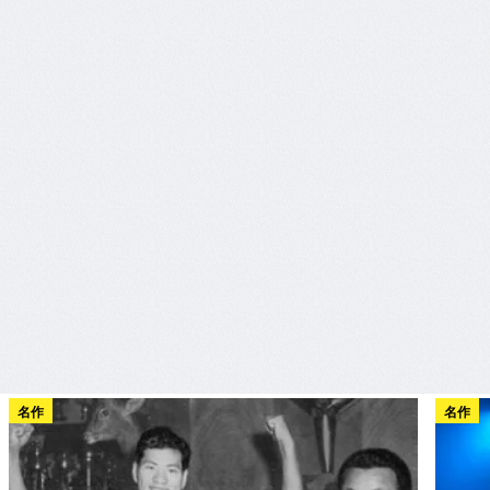
名作
名作