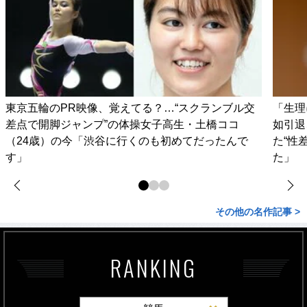
東京五輪のPR映像、覚えてる？…“スクランブル交
「生理
差点で開脚ジャンプ”の体操女子高生・土橋ココ
如引退
（24歳）の今「渋谷に行くのも初めてだったんで
た“性
す」
た」
その他の名作記事 >
RANKING