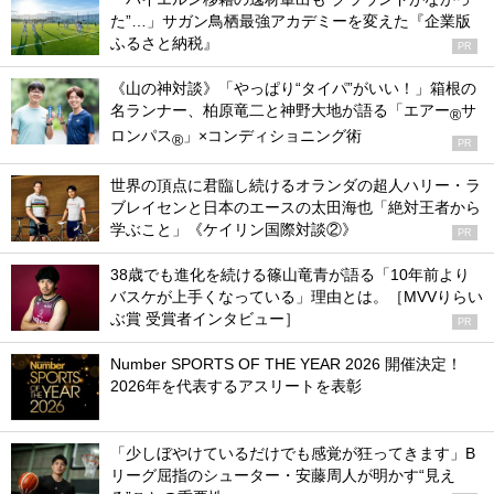
た”…」サガン鳥栖最強アカデミーを変えた『企業版
ふるさと納税』
PR
《山の神対談》「やっぱり“タイパ”がいい！」箱根の
名ランナー、柏原竜二と神野大地が語る「エアー
サ
®
ロンパス
」×コンディショニング術
®
PR
世界の頂点に君臨し続けるオランダの超人ハリー・ラ
ブレイセンと日本のエースの太田海也「絶対王者から
学ぶこと」《ケイリン国際対談②》
PR
38歳でも進化を続ける篠山竜青が語る「10年前より
バスケが上手くなっている」理由とは。［MVVりらい
ぶ賞 受賞者インタビュー］
PR
Number SPORTS OF THE YEAR 2026 開催決定！
2026年を代表するアスリートを表彰
「少しぼやけているだけでも感覚が狂ってきます」B
リーグ屈指のシューター・安藤周人が明かす“見え