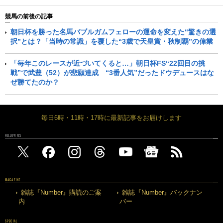
競馬の前後の記事
朝日杯を勝った名馬バブルガムフェローの運命を変えた“驚きの選
択”とは？「当時の常識」を覆した“3歳で天皇賞・秋制覇”の偉業
「毎年このレースが近づいてくると…」朝日杯FS“22回目の挑
戦”で武豊（52）が悲願達成 “3番人気”だったドウデュースはな
ぜ勝てたのか？
毎日6時・11時・17時に最新記事をお届けします
FOLLOW US
MAGAZINE
雑誌『Number』購読のご案
雑誌『Number』バックナン
内
バー
SPECIAL