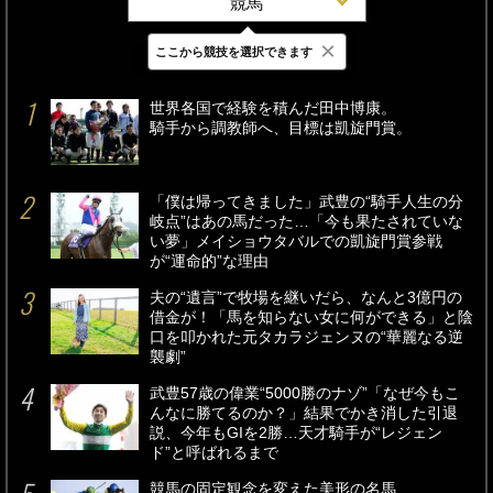
競馬
×
ここから競技を選択できます
最新
24時間
週間
世界各国で経験を積んだ田中博康。
騎手から調教師へ、目標は凱旋門賞。
「僕は帰ってきました」武豊の“騎手人生の分
岐点”はあの馬だった…「今も果たされていな
い夢」メイショウタバルでの凱旋門賞参戦
が“運命的”な理由
夫の“遺言”で牧場を継いだら、なんと3億円の
借金が！「馬を知らない女に何ができる」と陰
口を叩かれた元タカラジェンヌの“華麗なる逆
襲劇”
武豊57歳の偉業“5000勝のナゾ”「なぜ今もこ
んなに勝てるのか？」結果でかき消した引退
説、今年もGIを2勝…天才騎手が“レジェン
ド”と呼ばれるまで
競馬の固定観念を変えた美形の名馬、