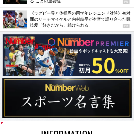
る”ことの重要性
PR
《ラグビー界と体操界の同学年レジェンド対談》初対
面のリーチマイケルと内村航平が本音で語り合った競
技愛「好きだから、続けられる」
PR
INFORMATION