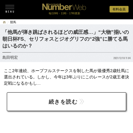
有料会員
毎日6時・11時・17時更新
競馬
「他馬が弾き跳ばされるほどの威圧感…」“大物”揃いの
朝日杯FS、セリフォスとジオグリフの“2強”に勝てる馬
はいるのか？
島田明宏
2021/12/18 11:04
ここ2年連続、ホープフルステークスを制した馬が最優秀2歳牡馬に
選出されている。しかし、今年は3年ぶりにこのレースが2歳王者決
定戦になるかもし...
続きを読む