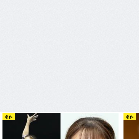
名作
名作