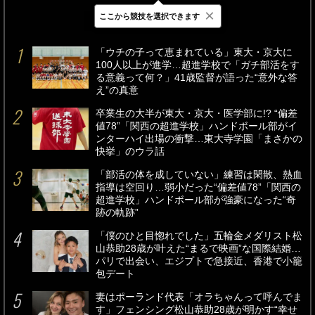
×
ここから競技を選択できます
最新
24時間
週間
「ウチの子って恵まれている」東大・京大に
100人以上が進学…超進学校で「ガチ部活をす
る意義って何？」41歳監督が語った“意外な答
え”の真意
卒業生の大半が東大・京大・医学部に!? “偏差
値78”「関西の超進学校」ハンドボール部がイ
ンターハイ出場の衝撃…東大寺学園「まさかの
快挙」のウラ話
「部活の体を成していない」練習は閑散、熱血
指導は空回り…弱小だった“偏差値78”「関西の
超進学校」ハンドボール部が強豪になった“奇
跡の軌跡”
「僕のひと目惚れでした」五輪金メダリスト松
山恭助28歳が叶えた“まるで映画”な国際結婚…
パリで出会い、エジプトで急接近、香港で小籠
包デート
妻はポーランド代表「オラちゃんって呼んでま
す」フェンシング松山恭助28歳が明かす“幸せ