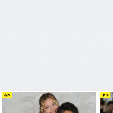
名作
名作