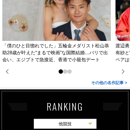
「僕のひと目惚れでした」五輪金メダリスト松山恭
渡辺勇
助28歳が叶えた“まるで映画”な国際結婚…パリで出
有紗と
会い、エジプトで急接近、香港で小籠包デート
ペアは
その他の名作記事 >
RANKING
他競技