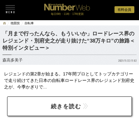
有料会員
毎日6時・11時・17時更新
他競技
自転車
「月まで行ったんなら、もういいか」ロードレース界の
レジェンド・別府史之が走り抜けた“38万キロ”の旅路＜
特別インタビュー＞
森高多美子
2021/11/23 11:02
レジェンドの第2章が始まる。17年間プロとしてトップカテゴリー
で走り続けてきた日本の自転車ロードレース界のレジェンド別府史
之が、今季かぎりで...
続きを読む