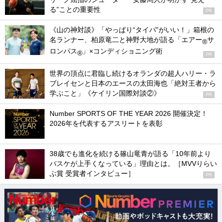
る”ことの重要性
PR
《山の神対談》「やっぱり“タイパ”がいい！」箱根の
名ランナー、柏原竜二と神野大地が語る「エアー
サ
®
ロンパス
」×コンディショニング術
®
PR
世界の頂点に君臨し続けるオランダの超人ハリー・ラ
ブレイセンと日本のエースの太田海也「絶対王者から
学ぶこと」《ケイリン国際対談②》
PR
Number SPORTS OF THE YEAR 2026 開催決定！
2026年を代表するアスリートを表彰
38歳でも進化を続ける篠山竜青が語る「10年前より
バスケが上手くなっている」理由とは。［MVVりらい
ぶ賞 受賞者インタビュー］
PR