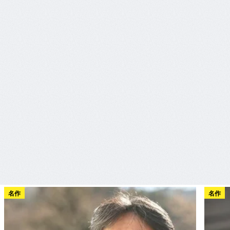
名作
名作