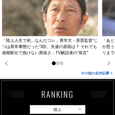
「陸上人生で初…なんだコレ」青学大・原晋監督“じ
「あと
つは異常事態だった”3区、失速の原因は？ それでも
が思う
箱根駅伝で負けない異様さ…TV解説者の“発言”
リまで
その他の名作記事 >
RANKING
陸上