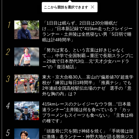
×
ここから競技を選択できます
最新
24時間
週間
「1日目は眠らず、2日目は20分睡眠だ
け…」“日本新記録で”415km走ったクレイジー
ランナー・土井陵は全然寝ない男「5日弱で睡
眠は計4時間半」
「努力は実る、という言葉は好きじゃなく
て…」中学で全国制覇→重圧で長期スランプに
→29歳で日本歴代3位…元“天才少女ハードラ
ー”の「復活秘話」
東大・京大合格30人…富山の“偏差値70”超進学
校が「練習は毎日1時間半」「推薦ナシ」でも
2年連続全国高校駅伝出場のナゼ 選手の「意
外な胸の内」は？
415kmレースのクレイジーなウラ側…“日本最
速ランナー”土井陵は何を食べている？「カッ
プラーメンもスイーツも食べない」「主食は柿
の種です」
「頭蓋骨に穴を開け神経を焼く」「手術後は頭
に激痛」名ランナー・神野大地が語る難病ジス