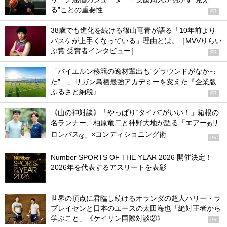
る”ことの重要性
PR
38歳でも進化を続ける篠山竜青が語る「10年前より
バスケが上手くなっている」理由とは。［MVVりらい
ぶ賞 受賞者インタビュー］
PR
「バイエルン移籍の逸材輩出も“グラウンドがなかっ
た”…」サガン鳥栖最強アカデミーを変えた『企業版
ふるさと納税』
PR
《山の神対談》「やっぱり“タイパ”がいい！」箱根の
名ランナー、柏原竜二と神野大地が語る「エアー
サ
®
ロンパス
」×コンディショニング術
®
PR
Number SPORTS OF THE YEAR 2026 開催決定！
2026年を代表するアスリートを表彰
世界の頂点に君臨し続けるオランダの超人ハリー・ラ
ブレイセンと日本のエースの太田海也「絶対王者から
学ぶこと」《ケイリン国際対談②》
PR