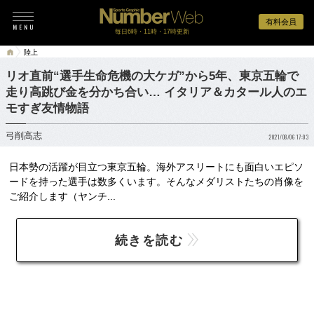
有料会員
毎日6時・11時・17時更新
陸上
リオ直前“選手生命危機の大ケガ”から5年、東京五輪で
走り高跳び金を分かち合い… イタリア＆カタール人のエ
モすぎ友情物語
弓削高志
2021/08/06 17:03
日本勢の活躍が目立つ東京五輪。海外アスリートにも面白いエピソ
ードを持った選手は数多くいます。そんなメダリストたちの肖像を
ご紹介します（ヤンチ...
続きを読む