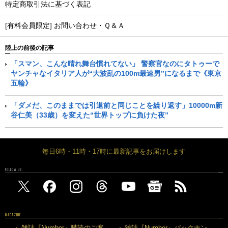
特定商取引法に基づく表記
[有料会員限定] お問い合わせ・Ｑ＆Ａ
陸上の前後の記事
「スマン、こんな晴れ舞台慣れてない」 警察官なのにタトゥーで
ヤンチャなイタリア人が“大波乱の100m最速男”になるまで《東京
五輪》
「ダメだ、このままでは引退前と同じことを繰り返す」10000m新
谷仁美（33歳）を変えた“世界トップに負けた夜”
毎日6時・11時・17時に最新記事をお届けします
FOLLOW US
MAGAZINE
雑誌『Number』購読のご案
雑誌『Number』バックナン