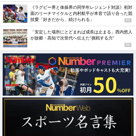
《ラグビー界と体操界の同学年レジェンド対談》初対
面のリーチマイケルと内村航平が本音で語り合った競
技愛「好きだから、続けられる」
PR
「安定した場所にとどまれば成長は止まる」西内悠人
が故郷・高知で次世代へ伝えた“挑戦する力”
PR