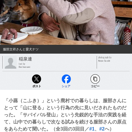
服部文祥さんと愛犬ナツ
photograph by
稲泉連
Nanae Suzuki
text by
Ren Inaizumi
ポスト
シェア
コピー
「小蕗（こふき）」という廃村での暮らしは、服部さんに
とって「山に登る」という行為の先に見いだされたものだ
った。「サバイバル登山」という先鋭的な手法の実践を経
て、山中での暮らしで次なる試みを続ける服部さんの原点
をあらためて聞いた。（全3回の3回目／
#1
、
#2
へ）