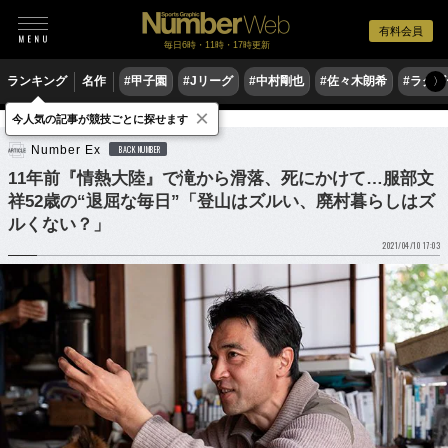
有料会員
毎日6時・11時・17時更新
ランキング
名作
#甲子園
#Jリーグ
#中村剛也
#佐々木朗希
#ラグ
〉
×
今人気の記事が競技ごとに探せます
他競技
登山
Number Ex
BACK NUMBER
11年前『情熱大陸』で滝から滑落、死にかけて…服部文
祥52歳の“退屈な毎日”「登山はズルい、廃村暮らしはズ
ルくない？」
2021/04/10 17:03