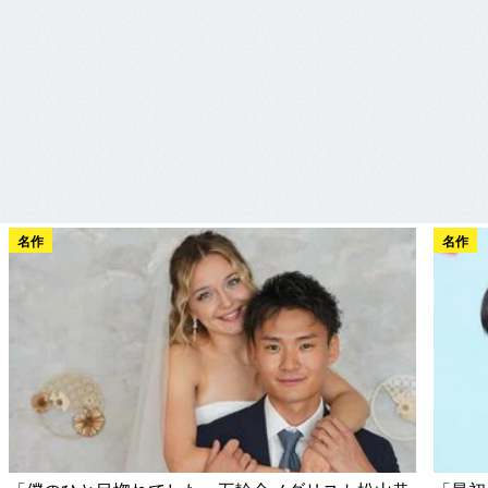
名作
名作