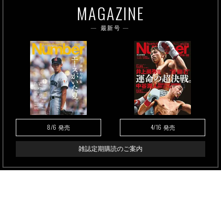
MAGAZINE
最新号
8/6
4/16
発売
発売
雑誌定期購読のご案内