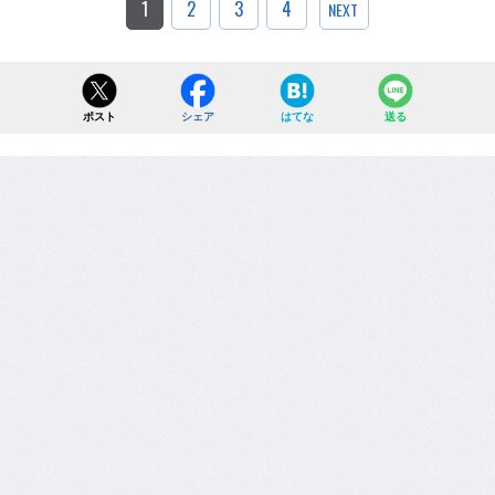
1
2
3
4
NEXT
ポスト
シェア
はてな
送る