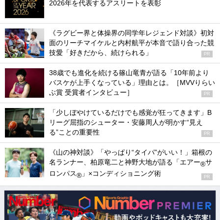
2026年を代表するアスリートを表彰
《ラグビー界と体操界の同学年レジェンド対談》初対
面のリーチマイケルと内村航平が本音で語り合った競
技愛「好きだから、続けられる」
PR
38歳でも進化を続ける篠山竜青が語る「10年前より
バスケが上手くなっている」理由とは。［MVVりらい
ぶ賞 受賞者インタビュー］
PR
「少しぼやけているだけでも感覚が狂ってきます」B
リーグ屈指のシューター・安藤周人が明かす“見え
る”ことの重要性
PR
《山の神対談》「やっぱり“タイパ”がいい！」箱根の
名ランナー、柏原竜二と神野大地が語る「エアー
サ
®
ロンパス
」×コンディショニング術
®
PR