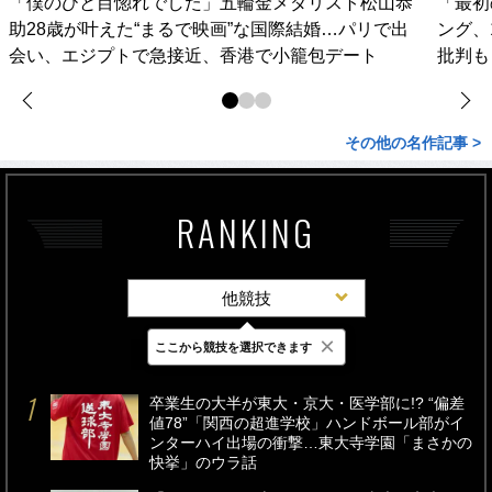
「僕のひと目惚れでした」五輪金メダリスト松山恭
「最初
助28歳が叶えた“まるで映画”な国際結婚…パリで出
ング、
会い、エジプトで急接近、香港で小籠包デート
批判も
その他の名作記事 >
RANKING
他競技
×
ここから競技を選択できます
最新
24時間
週間
卒業生の大半が東大・京大・医学部に!? “偏差
値78”「関西の超進学校」ハンドボール部がイ
ンターハイ出場の衝撃…東大寺学園「まさかの
快挙」のウラ話