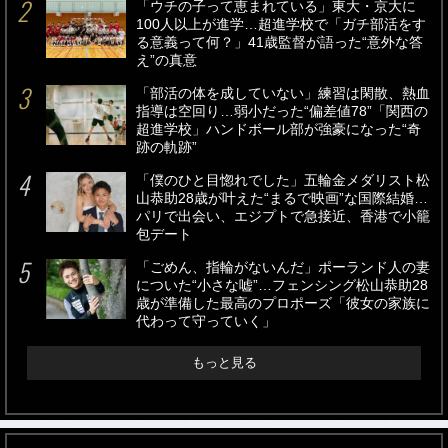
「ウチの子って恵まれている」東大・京大に
100人以上が進学…超進学校で「ガチ部活をす
る意義って何？」41歳監督が語った“意外な答
え”の真意
「部活の体を成していない」練習は閑散、熱血
指導は空回り…弱小だった“偏差値78”「関西の
超進学校」ハンドボール部が強豪になった“奇
跡の軌跡”
「僕のひと目惚れでした」五輪金メダリスト松
山恭助28歳が叶えた“まるで映画”な国際結婚…
パリで出会い、エジプトで急接近、香港で小籠
包デート
「ごめん、指輪がないんだ」ポーランド人の妻
についた“小さな嘘”…フェンシング松山恭助28
歳が準備した最高のプロポーズ「彼女の家族に
代わって守っていく」
もっと見る