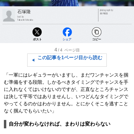
photograph by
石塚隆
JIJI PRESS
text by
Takashi Ishizuka
ポスト
シェア
コピー
4
/4
ページ目
この記事を1ページ目から読む
「一軍にはレギュラーがいますし、まだワンチャンスを掴
む準備をする段階。しかるべきタイミングでチャンスを手
に入れなくてはいけないのですが、正直なところチャンス
は決して平等ではありませんし、いつどんなタイミングで
やってくるのかはわかりません。とにかくそこを逃すこと
なく掴んでもらいたい」
自分が変わらなければ、まわりは変わらない