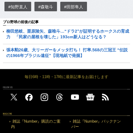
#知野直人
#森敬斗
#田部隼人
プロ野球の前後の記事
柳田悠岐、栗原陵矢、森唯斗…“ドラ2”が証明するホークスの育成
力 「民家の屋根を壊した」193cm新人はどうなる？
張本勲26歳、大リーガーをメッタ打ち！ 打率.568の三冠王 “伝説
の1966年ブラジル遠征”【現地紙で発掘】
毎日6時・11時・17時に最新記事をお届けします
FOLLOW US
MAGAZINE
雑誌『Number』購読のご案
雑誌『Number』バックナン
内
バー