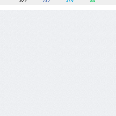
ポスト
シェア
はてな
送る