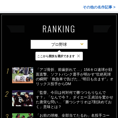
その他の名作記事 >
RANKING
プロ野球
×
ここから競技を選択できます
最新
24時間
週間
「アゴ骨折、前歯折れて…」156キロ速球が顔
面直撃、ソフトバンク選手が明かす“壮絶死球
の瞬間”「救急車で告げた…“明日も出ます”」オ
リックス投手からDM
「監督、今日は何対何で勝つつもりなんで
す？」「なんで今？」ダイエー王貞治を驚かせ
た唐突な問い…「勝つシナリオは7割決めてお
く」意味とは？
「お前の球種、全部当てたるわ」名投手コー