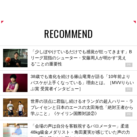
RECOMMEND
「少しぼやけているだけでも感覚が狂ってきます」B
リーグ屈指のシューター・安藤周人が明かす“見え
る”ことの重要性
PR
38歳でも進化を続ける篠山竜青が語る「10年前より
バスケが上手くなっている」理由とは。［MVVりらい
ぶ賞 受賞者インタビュー］
PR
世界の頂点に君臨し続けるオランダの超人ハリー・ラ
ブレイセンと日本のエースの太田海也「絶対王者から
学ぶこと」《ケイリン国際対談②》
PR
「会場の声は自分を客観視するバロメーター」柔道
48kg級金メダリスト・角田夏実が感じていた声の力