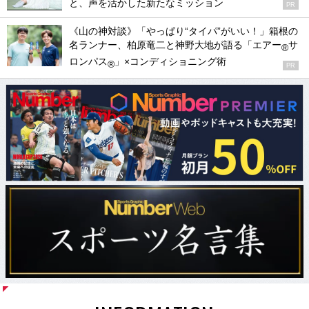
と、声を活かした新たなミッション
PR
《山の神対談》「やっぱり“タイパ”がいい！」箱根の
名ランナー、柏原竜二と神野大地が語る「エアー
サ
®
ロンパス
」×コンディショニング術
®
PR