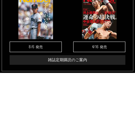
8/6
4/16
発売
発売
雑誌定期購読のご案内