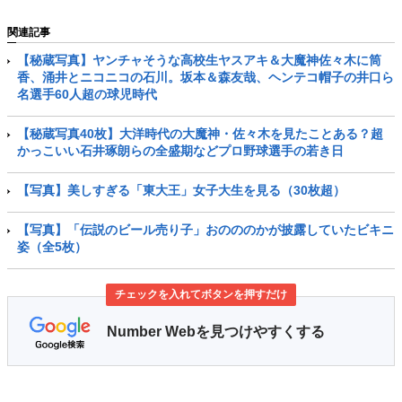
関連記事
【秘蔵写真】ヤンチャそうな高校生ヤスアキ＆大魔神佐々木に筒
香、涌井とニコニコの石川。坂本＆森友哉、ヘンテコ帽子の井口ら
名選手60人超の球児時代
【秘蔵写真40枚】大洋時代の大魔神・佐々木を見たことある？超
かっこいい石井琢朗らの全盛期などプロ野球選手の若き日
【写真】美しすぎる「東大王」女子大生を見る（30枚超）
【写真】「伝説のビール売り子」おのののかが披露していたビキニ
姿（全5枚）
チェックを入れてボタンを押すだけ
Number Webを見つけやすくする