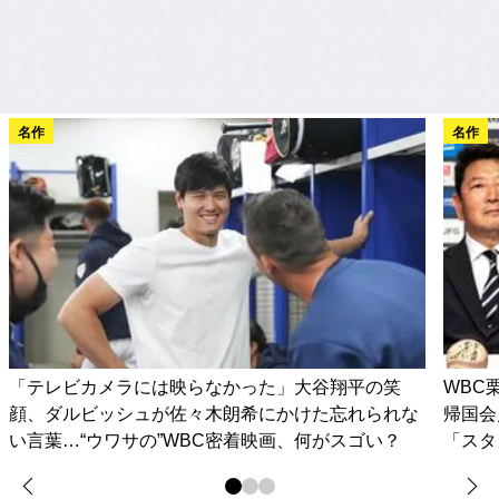
名作
名作
「テレビカメラには映らなかった」大谷翔平の笑
WBC
顔、ダルビッシュが佐々木朗希にかけた忘れられな
帰国会
い言葉…“ウワサの”WBC密着映画、何がスゴい？
「スタ