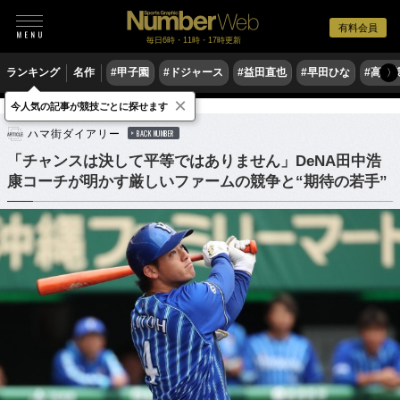
有料会員
毎日6時・11時・17時更新
ランキング
名作
#甲子園
#ドジャース
#益田直也
#早田ひな
#高木
〉
×
今人気の記事が競技ごとに探せます
野球
プロ野球
ハマ街ダイアリー
BACK NUMBER
「チャンスは決して平等ではありません」DeNA田中浩
康コーチが明かす厳しいファームの競争と“期待の若手”