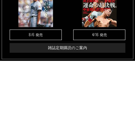
8/6
4/16
発売
発売
雑誌定期購読のご案内