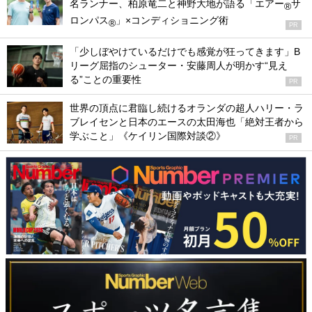
名ランナー、柏原竜二と神野大地が語る「エアー
サ
®
ロンパス
」×コンディショニング術
®
PR
「少しぼやけているだけでも感覚が狂ってきます」B
リーグ屈指のシューター・安藤周人が明かす“見え
る”ことの重要性
PR
世界の頂点に君臨し続けるオランダの超人ハリー・ラ
ブレイセンと日本のエースの太田海也「絶対王者から
学ぶこと」《ケイリン国際対談②》
PR