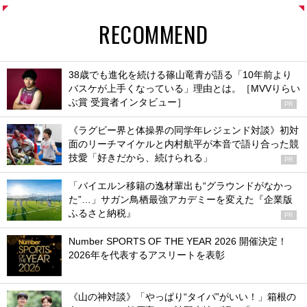
RECOMMEND
38歳でも進化を続ける篠山竜青が語る「10年前より
バスケが上手くなっている」理由とは。［MVVりらい
ぶ賞 受賞者インタビュー］
PR
《ラグビー界と体操界の同学年レジェンド対談》初対
面のリーチマイケルと内村航平が本音で語り合った競
技愛「好きだから、続けられる」
PR
「バイエルン移籍の逸材輩出も“グラウンドがなかっ
た”…」サガン鳥栖最強アカデミーを変えた『企業版
ふるさと納税』
PR
Number SPORTS OF THE YEAR 2026 開催決定！
2026年を代表するアスリートを表彰
《山の神対談》「やっぱり“タイパ”がいい！」箱根の