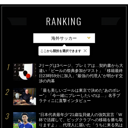
RANKING
海外サッカー
×
ここから競技を選択できます
最新
24時間
週間
Jリーグは3ページ、プレミアは…契約書から大
違い「ビールの祭典参加がマスト」「移籍最終
日23時59分に加入」“最強の代理人”が明かす交
渉の内幕
「最も美しいゴールは東京で決めた“あのボレ
ー”」「今一緒にプレーしたいのは…」名手プ
ラティニに直撃インタビュー
“日本代表最年少”21歳塩貝健人の強気宣言「W
杯で活躍して、ビッグクラブへの移籍を勝ち取
りますよ」…代理人に届いた「うちに来る気は