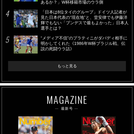
あるか？」W杯移籍市場のウラ側
「日本は8位タイのグループ」ドイツ人記者が
見た日本代表の“現在地”と、堂安律でも伊藤洋
輝でもない「ブンデスで最もよかった」日本人
選手とは？
“メディア不信”のプラティニがダバディ相手に
明かしてくれた《1986年W杯ブラジル戦、伝
説の死闘ウラ話》
もっと見る
MAGAZINE
最新号