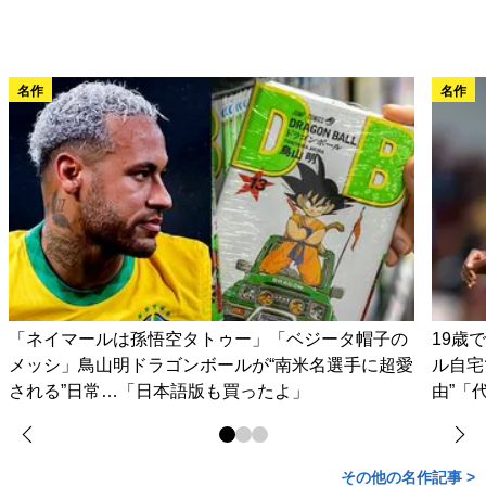
名作
名作
「ネイマールは孫悟空タトゥー」「ベジータ帽子の
19歳
メッシ」鳥山明ドラゴンボールが“南米名選手に超愛
ル自宅
される”日常…「日本語版も買ったよ」
由”「
その他の名作記事 >