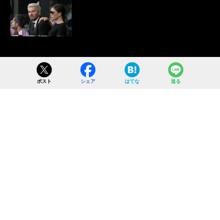
ポスト
シェア
はてな
送る