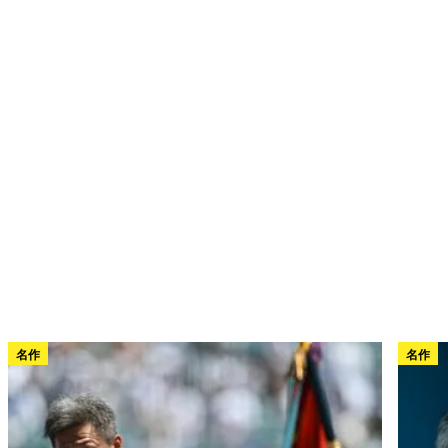
名作
名作