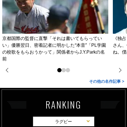
京都国際の監督に直撃「それは書いてもらってい
《独占
い」優勝翌日、密着記者に明かした“本音”「PL学園
さん、
の校歌をもらおうかって」関係者からJ.Y.Parkの名
ね。僕
前
その他の名作記事 >
RANKING
ラグビー