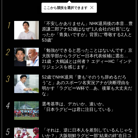
×
ここから競技を選択できます
最新
24時間
週間
「不安しかありません」NHK退局後の本音…豊
原謙二郎アナ52歳はなぜ“1人会社の社長”にな
ったか「青臭いですが」背景に“尊敬する2人と
53歳”
「勉強ができると思ったことはないんです」京
大医学部からラグビー日本代表候補に選出…
21歳・大鶴誠とは何者？ エディーHC「インテ
リジェンスを感じます」
52歳でNHK退局「妻も“そのうち辞めるだろ
う”と」あのスポーツ名実況アナが決断理由を
明かす「ラグビーW杯で…あ、後輩も大丈夫だ
な」
選考基準は、デカいか、速いか。
「日本ラグビーは君に注目している」
「それは、逆に日本人を差別しているんじゃな
いか？」大阪朝鮮ラグビー部“結束の絆”在日コ