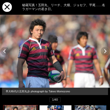
秘蔵写真！五郎丸、リーチ、大畑、ジョセフ、平尾……名
ラガーマンの若き日。
早大時代の五郎丸歩 photograph by Takeo Momozono
1/40