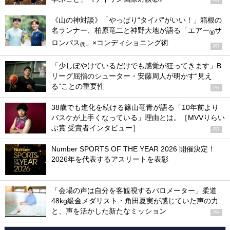
PR
《山の神対談》「やっぱり“タイパ”がいい！」箱根の
名ランナー、柏原竜二と神野大地が語る「エアー
サ
®
ロンパス
」×コンディショニング術
®
PR
「少しぼやけているだけでも感覚が狂ってきます」B
リーグ屈指のシューター・安藤周人が明かす“見え
る”ことの重要性
PR
38歳でも進化を続ける篠山竜青が語る「10年前より
バスケが上手くなっている」理由とは。［MVVりらい
ぶ賞 受賞者インタビュー］
PR
Number SPORTS OF THE YEAR 2026 開催決定！
2026年を代表するアスリートを表彰
「会場の声は自分を客観視するバロメーター」柔道
48kg級金メダリスト・角田夏実が感じていた声の力
と、声を活かした新たなミッション
PR