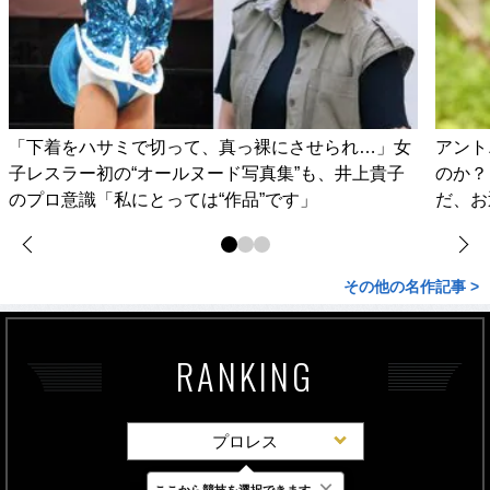
「下着をハサミで切って、真っ裸にさせられ…」女
アント
子レスラー初の“オールヌード写真集”も、井上貴子
のか？
のプロ意識「私にとっては“作品”です」
だ、お
その他の名作記事 >
RANKING
プロレス
×
ここから競技を選択できます