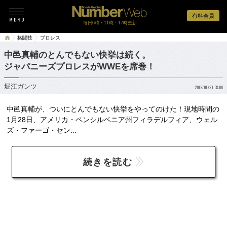
有料会員
毎日6時・11時・17時更新
格闘技
プロレス
中邑真輔のとんでもない快挙は続く。
ジャパニーズプロレスがWWEを席巻！
堀江ガンツ
2018/01/31 08:00
中邑真輔が、ついにとんでもない快挙をやってのけた！現地時間の
1月28日、アメリカ・ペンシルベニア州フィラデルフィア、ウェル
ズ・ファーゴ・セン...
続きを読む