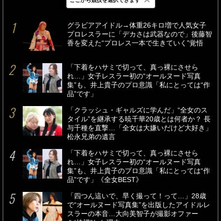
最新
24時間
週間
グラビアアイドル→体重26キロ増で人気女子
プロレスラーに「デカさは武器なので」後藤智
香を変えた“プロレス一本で生きていく”覚悟
「下着をハサミで切って、真っ裸にさせら
れ…」女子レスラー初の“オールヌード写真
集”も、井上貴子のプロ意識「私にとっては“作
品”です」
「クラッシュ・ギャルズに学んだ」“全女のス
タイル”を継承する暁千華20歳とは何者か？ 長
与千種を直撃…「全女は大嫌いだけど大好き」
松永兄弟の遺言
「下着をハサミで切って、真っ裸にさせら
れ…」女子レスラー初の“オールヌード写真
集”も、井上貴子のプロ意識「私にとっては“作
品”です」《全女BEST》
「四つん這いで、早く撮って！って…」28歳
で“オールヌード写真集”を出版したアイドルレ
スラーの本音…大向美智子が撮影オファー