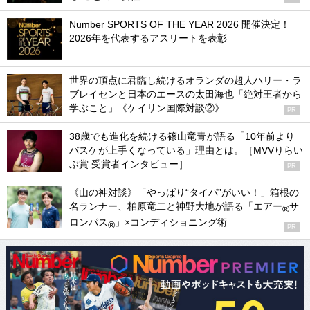
Number SPORTS OF THE YEAR 2026 開催決定！
2026年を代表するアスリートを表彰
世界の頂点に君臨し続けるオランダの超人ハリー・ラ
ブレイセンと日本のエースの太田海也「絶対王者から
学ぶこと」《ケイリン国際対談②》
PR
38歳でも進化を続ける篠山竜青が語る「10年前より
バスケが上手くなっている」理由とは。［MVVりらい
ぶ賞 受賞者インタビュー］
PR
《山の神対談》「やっぱり“タイパ”がいい！」箱根の
名ランナー、柏原竜二と神野大地が語る「エアー
サ
®
ロンパス
」×コンディショニング術
®
PR