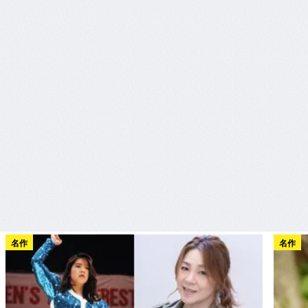
名作
名作