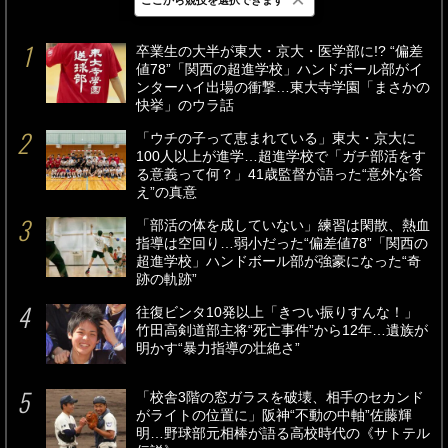
最新
24時間
週間
卒業生の大半が東大・京大・医学部に!? “偏差
値78”「関西の超進学校」ハンドボール部がイ
ンターハイ出場の衝撃…東大寺学園「まさかの
快挙」のウラ話
「ウチの子って恵まれている」東大・京大に
100人以上が進学…超進学校で「ガチ部活をす
る意義って何？」41歳監督が語った“意外な答
え”の真意
「部活の体を成していない」練習は閑散、熱血
指導は空回り…弱小だった“偏差値78”「関西の
超進学校」ハンドボール部が強豪になった“奇
跡の軌跡”
往復ビンタ10発以上「きつい振りすんな！」
竹田高剣道部主将“死亡事件”から12年…遺族が
明かす“暴力指導の壮絶さ”
「校舎3階の窓ガラスを破壊、相手のセカンド
がライトの位置に」阪神“不動の中軸”佐藤輝
明…野球部元相棒が語る高校時代の《サトテル