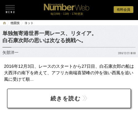
有料会員
毎日6時・11時・17時更新
他競技
ヨット
単独無寄港世界一周レース、リタイア。
白石康次郎の思いは次なる挑戦へ。
矢部洋一
2016/12/21 08:00
2016年12月3日、レースのスタートから27日目、白石康次郎の船は
大西洋の南下を終えて、アフリカ南端喜望峰の沖を強い西風を追い
風に受けて順...
続きを読む