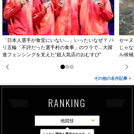
「日本人選手が食堂にいない…」いったいなぜ？ パ
セーヌ
リ五輪「不評だった選手村の食事」のウラで…大躍
じゃな
進フェンシングを支えた“超人気店のおむすび”
ル候補
その他の名作記事 >
RANKING
他競技
×
ここから競技を選択できます