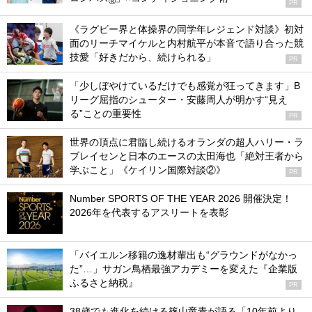
®
PR
《ラグビー界と体操界の同学年レジェンド対談》初対
面のリーチマイケルと内村航平が本音で語り合った競
技愛「好きだから、続けられる」
PR
「少しぼやけているだけでも感覚が狂ってきます」B
リーグ屈指のシューター・安藤周人が明かす“見え
る”ことの重要性
PR
世界の頂点に君臨し続けるオランダの超人ハリー・ラ
ブレイセンと日本のエースの太田海也「絶対王者から
学ぶこと」《ケイリン国際対談②》
PR
Number SPORTS OF THE YEAR 2026 開催決定！
2026年を代表するアスリートを表彰
「バイエルン移籍の逸材輩出も“グラウンドがなかっ
た”…」サガン鳥栖最強アカデミーを変えた『企業版
ふるさと納税』
PR
38歳でも進化を続ける篠山竜青が語る「10年前より