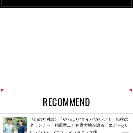
RECOMMEND
《山の神対談》「やっぱり“タイパ”がいい！」箱根の
名ランナー、柏原竜二と神野大地が語る「エアー
サ
®
ロンパス
」×コンディショニング術