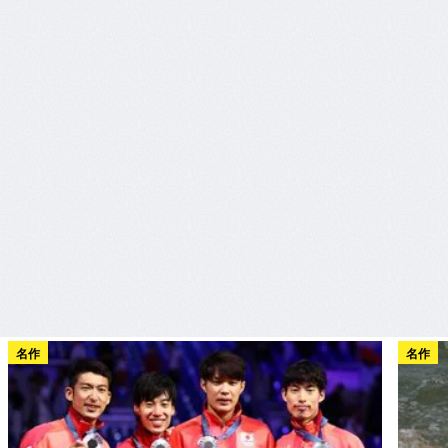
名作
名作