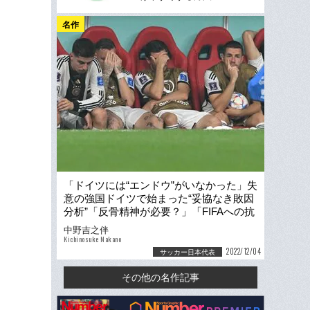
名作
「ドイツには“エンドウ”がいなかった」失
意の強国ドイツで始まった“妥協なき敗因
分析”「反骨精神が必要？」「FIFAへの抗
議は…」
中野吉之伴
Kichinosuke Nakano
2022/12/04
サッカー日本代表
その他の名作記事