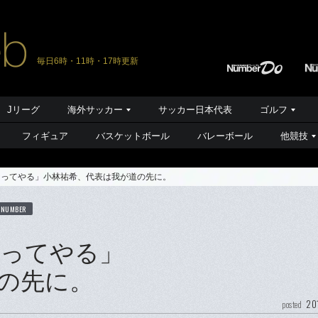
毎日6時・11時・17時更新
Jリーグ
海外サッカー
サッカー日本代表
ゴルフ
フィギュア
バスケットボール
バレーボール
他競技
なってやる」小林祐希、代表は我が道の先に。
 NUMBER
なってやる」
の先に。
20
posted