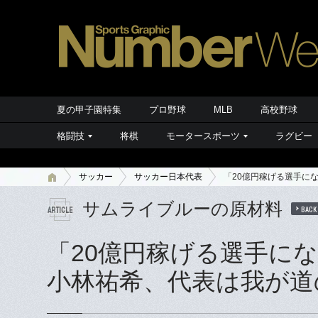
夏の甲子園特集
プロ野球
MLB
高校野球
格闘技
将棋
モータースポーツ
ラグビー
サッカー
サッカー日本代表
「20億円稼げる選手に
サムライブルーの原材料
BACK
「20億円稼げる選手に
小林祐希、代表は我が道