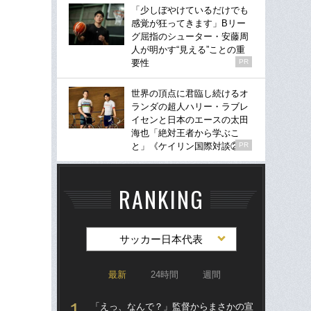
「少しぼやけているだけでも
感覚が狂ってきます」Bリー
グ屈指のシューター・安藤周
人が明かす“見える”ことの重
要性
PR
世界の頂点に君臨し続けるオ
ランダの超人ハリー・ラブレ
イセンと日本のエースの太田
海也「絶対王者から学ぶこ
と」《ケイリン国際対談②》
PR
RANKING
サッカー日本代表
最新
24時間
週間
「えっ、なんで？」監督からまさかの宣
「