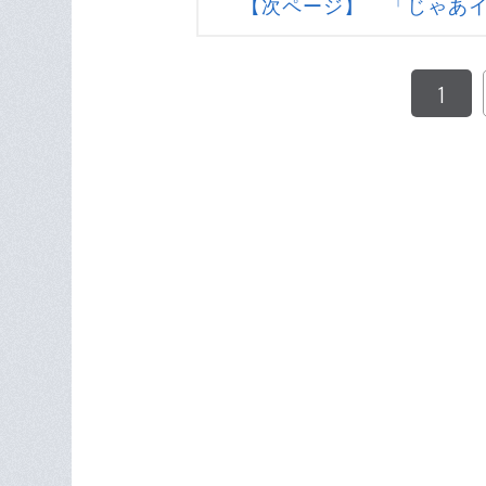
【次ページ】 「じゃあ
1