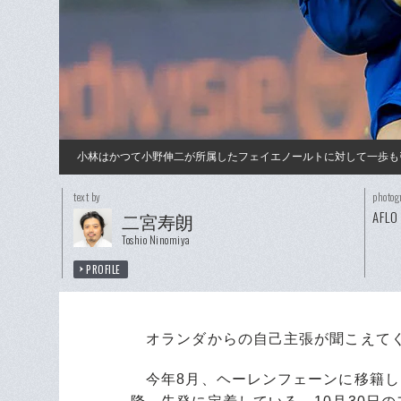
小林はかつて小野伸二が所属したフェイエノールトに対して一歩も
text by
photog
AFLO
二宮寿朗
Toshio Ninomiya
PROFILE
オランダからの自己主張が聞こえて
今年8月、ヘーレンフェーンに移籍し