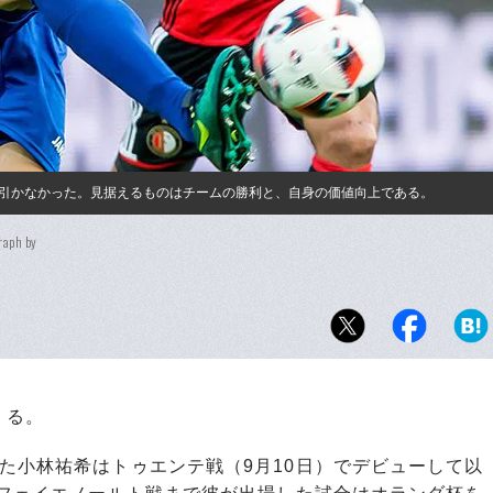
引かなかった。見据えるものはチームの勝利と、自身の価値向上である。
raph by
くる。
た小林祐希はトゥエンテ戦（9月10日）でデビューして以