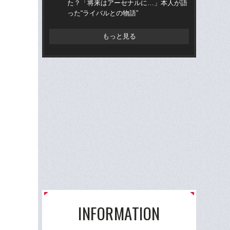
た？「将来はアーセナルに…」本人が語
表で
った“ライバルとの物語”
の
もっと見る
INFORMATION