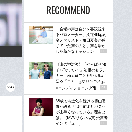
RECOMMEND
「会場の声は自分を客観視す
るバロメーター」柔道48kg級
金メダリスト・角田夏実が感
じていた声の力と、声を活か
した新たなミッション
PR
《山の神対談》「やっぱり“タ
イパ”がいい！」箱根の名ラン
ナー、柏原竜二と神野大地が
語る「エアー
サロンパス
」
®
®
×コンディショニング術
PR
38歳でも進化を続ける篠山竜
青が語る「10年前よりバスケ
が上手くなっている」理由と
は。［MVVりらいぶ賞 受賞者
インタビュー］
PR