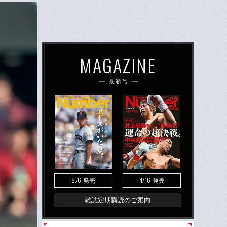
MAGAZINE
最新号
8/6
4/16
発売
発売
雑誌定期購読のご案内