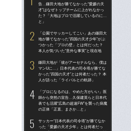
告…鎌田大地が勝てなかった“愛媛の天
告…
才”はなぜトップチームに上がれなかっ
才”
た？「大地はプロで活躍しているのに…
た
と」
と
「公園でサッカーしてこい」あの鎌田大
鎌
地が勝てなかった“四国の天才少年”がぶ
マ
つかった「プロの壁」とは何だった？
かっ
本人が気づいた“意外な事実”と現在地
人
鎌田大地が「彼がアーセナルなら、僕は
「
マンUに…」日本代表の司令塔が勝てな
地が
かった“四国の天才”とは何者だった？ 本
つ
人が語った「ライバルとの軌跡」
本人
「プロになるのは、やめた方がいい」医
サッ
師から突然の宣告…久保建英らと日本代
っ
表でも活躍“広島の超速FW”を襲った病魔
た
の正体「正直、まさか…と」
った
サッカー“日本代表の司令塔”が勝てなか
「
った「愛媛の天才少年」とは何者だっ
師