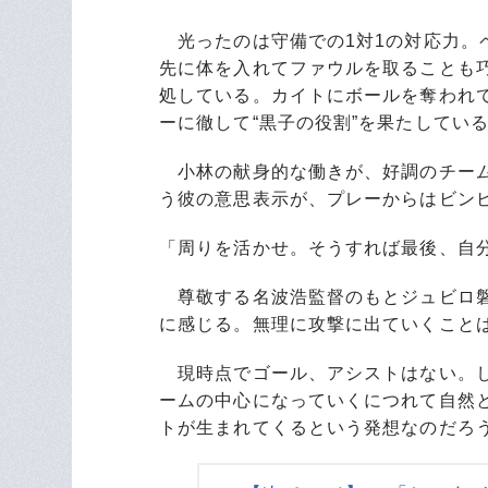
光ったのは守備での1対1の対応力。
先に体を入れてファウルを取ることも
処している。カイトにボールを奪われ
ーに徹して“黒子の役割”を果たしてい
小林の献身的な働きが、好調のチーム
う彼の意思表示が、プレーからはビン
「周りを活かせ。そうすれば最後、自
尊敬する名波浩監督のもとジュビロ磐
に感じる。無理に攻撃に出ていくこと
現時点でゴール、アシストはない。し
ームの中心になっていくにつれて自然
トが生まれてくるという発想なのだろ