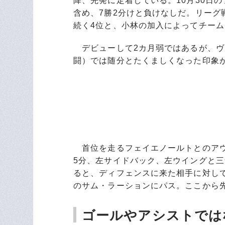
降、先発に定着している。10月30日
含め、7勝2分けと負けなしだ。リーグ戦
続く4位と、小林の加入によってチー
デビューして2カ月弱ではあるが、ヴ
闘）では随分とたくましくなった印象
首位を走るフェイエノールトとのアウェ
5分、左サイドバック、左ウイングと
ると、ディフェンスに来た相手に対し
のサム・ラーションにパス。ここから
ゴールやアシストでは