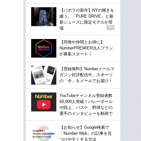
【バボラの新作】NYの輝きを
纏う。「PURE DRIVE」と最
新シューズに限定モデルが登
場
PR
【同僚や仲間とお得に】
NumberPREMIER法人プラン
が募集スタート！
【登録無料】Numberメールマ
ガジン好評配信中。スポーツ
の「今」をメールでお届け！
YouTubeチャンネル登録者数
60,000人突破！バレーボール
や陸上、バスケ、野球などの
選手のインタビューを動画で
【お知らせ】Google検索で
「Number Web」の記事を見
つけやすくする方法