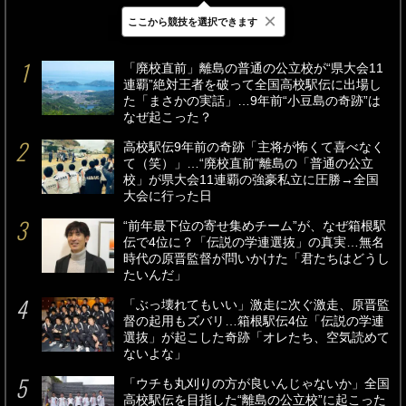
×
ここから競技を選択できます
最新
24時間
週間
「廃校直前」離島の普通の公立校が“県大会11
連覇”絶対王者を破って全国高校駅伝に出場し
た「まさかの実話」…9年前“小豆島の奇跡”は
なぜ起こった？
高校駅伝9年前の奇跡「主将が怖くて喜べなく
て（笑）」…“廃校直前”離島の「普通の公立
校」が県大会11連覇の強豪私立に圧勝→全国
大会に行った日
“前年最下位の寄せ集めチーム”が、なぜ箱根駅
伝で4位に？「伝説の学連選抜」の真実…無名
時代の原晋監督が問いかけた「君たちはどうし
たいんだ」
「ぶっ壊れてもいい」激走に次ぐ激走、原晋監
督の起用もズバリ…箱根駅伝4位「伝説の学連
選抜」が起こした奇跡「オレたち、空気読めて
ないよな」
「ウチも丸刈りの方が良いんじゃないか」全国
高校駅伝を目指した“離島の公立校”に起こった