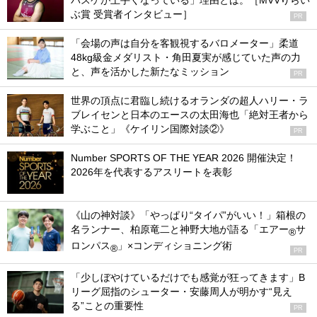
バスケが上手くなっている」理由とは。［MVVりらい
ぶ賞 受賞者インタビュー］
PR
「会場の声は自分を客観視するバロメーター」柔道
48kg級金メダリスト・角田夏実が感じていた声の力
と、声を活かした新たなミッション
PR
世界の頂点に君臨し続けるオランダの超人ハリー・ラ
ブレイセンと日本のエースの太田海也「絶対王者から
学ぶこと」《ケイリン国際対談②》
PR
Number SPORTS OF THE YEAR 2026 開催決定！
2026年を代表するアスリートを表彰
《山の神対談》「やっぱり“タイパ”がいい！」箱根の
名ランナー、柏原竜二と神野大地が語る「エアー
サ
®
ロンパス
」×コンディショニング術
®
PR
「少しぼやけているだけでも感覚が狂ってきます」B
リーグ屈指のシューター・安藤周人が明かす“見え
る”ことの重要性
PR