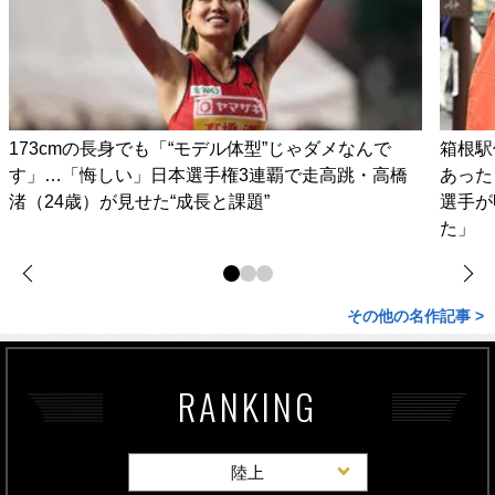
173cmの長身でも「“モデル体型”じゃダメなんで
箱根駅
す」…「悔しい」日本選手権3連覇で走高跳・高橋
あった
渚（24歳）が見せた“成長と課題”
選手が
た」
その他の名作記事 >
RANKING
陸上