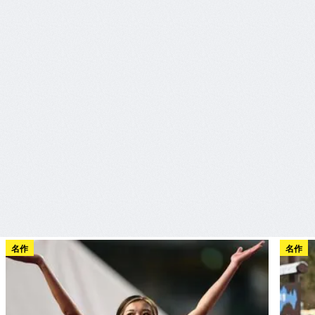
名作
名作