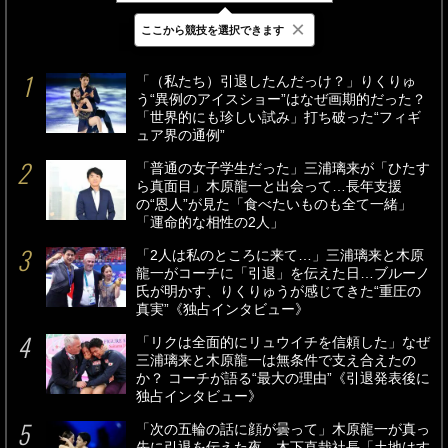
×
ここから競技を選択できます
最新
24時間
週間
「（私たち）引退したんだっけ？」りくりゅ
う“異例のアイスショー”はなぜ画期的だった？
「世界的にも珍しい試み」打ち破った“フィギ
ュア界の通例”
「普通の女子学生だった」三浦璃来が「ひたす
ら真面目」木原龍一と出会って…長年支援
の“恩人”が見た「食べたいものも全て一緒」
「運命的な相性の2人」
「2人は私のところに来て…」三浦璃来と木原
龍一がコーチに「引退」を伝えた日…ブルーノ
氏が明かす、りくりゅうが感じてきた“重圧の
真実”《独占インタビュー》
「リクは全面的にリュウイチを信頼した」なぜ
三浦璃来と木原龍一は無条件で支え合えたの
か？ コーチが語る“最大の理由”《引退発表後に
独占インタビュー》
「次の五輪の話に顔が曇って」木原龍一が真っ
先に引退を伝えた夜…木下直哉社長「土地はす