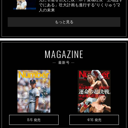
でにある」壮大計画も進行する“りくりゅう”2
人の未来
もっと見る
MAGAZINE
最新号
8/6
4/16
発売
発売