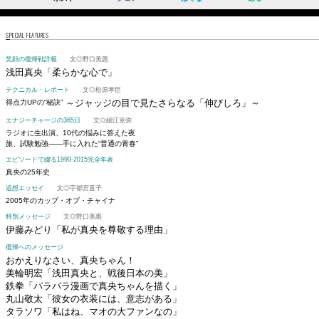
SPECIAL FEATURES
笑顔の復帰戦詳報
文◎野口美惠
浅田真央
「柔らかな心で」
テクニカル・レポート
文◎松原孝臣
～ジャッジの目で見たさらなる「伸びしろ」～
得点力UPの“秘訣”
エナジーチャージの365日
文◎細江克弥
ラジオに生出演、10代の悩みに答えた夜
旅、試験勉強――手に入れた“普通の青春”
エピソードで綴る1990-2015完全年表
真央の25年史
追想エッセイ
文◎宇都宮直子
2005年のカップ・オブ・チャイナ
特別メッセージ
文◎野口美惠
伊藤みどり
「私が真央を尊敬する理由」
復帰へのメッセージ
おかえりなさい、真央ちゃん！
美輪明宏「浅田真央と、戦後日本の美」
鉄拳「パラパラ漫画で真央ちゃんを描く」
丸山敬太「彼女の衣装には、意志がある」
タラソワ「私はね、マオの大ファンなの」