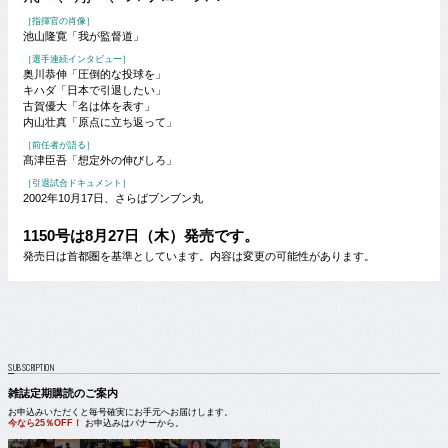
［指揮官の肖像］
池山隆寛「我が監督道」
［選手連続インタビュー］
奥川恭伸「圧倒的な投球を」
キハダ「日本で引退したい」
古賀優大「名は体を表す」
内山壮真「原点に立ち返って」
［前任者が語る］
髙津臣吾「想定外の伸びしろ」
［引退試合ドキュメント］
2002年10月17日、さらばブンブン丸
1150号は8月27日（木）発売です。
発売日は首都圏を基準としています。内容は変更の可能性があります。
SUBSCRIPTION
雑誌定期購読のご案内
お申込みいただくと毎号確実にお手元へお届けします。
今なら25％OFF！
お申込みはバナーから。