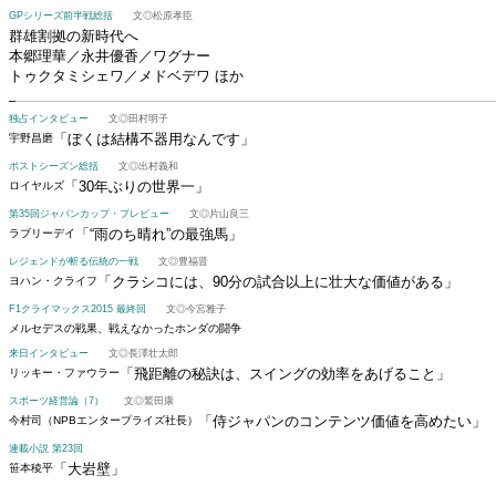
GPシリーズ前半戦総括
文◎松原孝臣
群雄割拠の新時代へ
本郷理華／永井優香／ワグナー
トゥクタミシェワ／メドベデワ ほか
独占インタビュー
文◎田村明子
「ぼくは結構不器用なんです」
宇野昌磨
ポストシーズン総括
文◎出村義和
「30年ぶりの世界一」
ロイヤルズ
第35回ジャパンカップ・プレビュー
文◎片山良三
「“雨のち晴れ”の最強馬」
ラブリーデイ
レジェンドが斬る伝統の一戦
文◎豊福晋
「クラシコには、90分の試合以上に壮大な価値がある」
ヨハン・クライフ
F1クライマックス2015 最終回
文◎今宮雅子
メルセデスの戦果、戦えなかったホンダの闘争
来日インタビュー
文◎長澤壮太郎
「飛距離の秘訣は、スイングの効率をあげること」
リッキー・ファウラー
スポーツ経営論（7）
文◎鷲田康
「侍ジャパンのコンテンツ価値を高めたい」
今村司（NPBエンタープライズ社長）
連載小説 第23回
「大岩壁」
笹本稜平