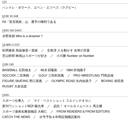
FACE
ハンドレ・ポラード、エベン・エツベス（ラグビー）
BEFORE THE GAME
FA「宣言残留」は、選手の権利である
CHEERS AND CHANTS
水野良樹 Who is a dreamer？
COLUMNS & ESSAY
松岡修造 熱血修造一直線 ／ 生島淳 人を動かす 名将の言葉
芝山幹郎 映画はスポーツが好き ／ 小川勝 Number on Number
SCORE CARD
BASEBALL 石田雄太 ／ MLB 四竈衛 ／ NBA 宮地陽子
SOCCER 二宮寿朗 ／ GOLF 三田村昌鳳 ／ PRO-WRESTLING 門馬忠雄
FIGURE SKATING 野口美惠 ／ OLYMPIC ROAD 矢内由美子 ／ BOXING 前田衷
RUGBY 大友信彦
OTHERS
スポーツ仕事人 ／ マイ・ベストショット スエイシナオヨシ
新刊ワンショット時評 幅允孝 ／ 必読！ オールタイムベスト 馬立勝
スポーツ漫画名勝負物語 大根仁 ／ FROM READERS & FROM EDITORS
CATCH THE NEWS ／ 次号予告＆年間定期購読案内