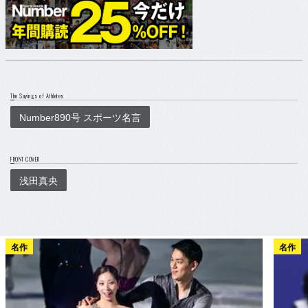
The Sayings of Athletes
Number890号 スポーツ名言
FRONT COVER
浅田真央
名作
名作