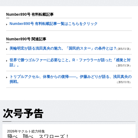
Number890号 有料転載記事
Number890号 有料転載記事一覧はこちらをクリック
Number890号 関連記事
美輪明宏が語る浅田真央の魅力。「国民的スター」の条件とは？
（2015/11/26）
世界で勝つゴルファーに必要なこと。R・ファウラーが語った「感覚と対
話」。
（2015/11/24）
トリプルアクセル、休養からの復帰――。伊藤みどりが語る、浅田真央の
挑戦。
（2015/11/19）
2026年ヤクルト総力特集
飛べ、翔べ、スワローズ！