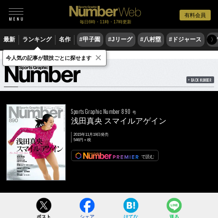
有料会員
毎日6時・11時・17時更新
最新
ランキング
名作
#甲子園
#Jリーグ
#八村塁
#ドジャース
#
〉
×
雑誌
Number
890号
今人気の記事が競技ごとに探せます
BACK NUMBER
Sports Graphic Number 890
号
浅田真央 スマイルアゲイン
2015年11月19日発売
546円＋税
で読む
ポスト
シェア
はてな
送る