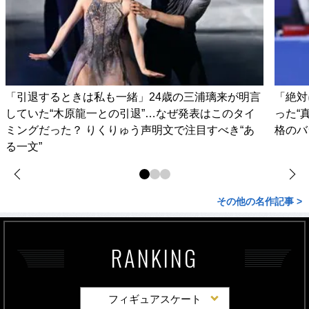
「引退するときは私も一緒」24歳の三浦璃来が明言
「絶対
していた“木原龍一との引退”…なぜ発表はこのタイ
った“
ミングだった？ りくりゅう声明文で注目すべき“あ
格のバ
る一文”
その他の名作記事 >
RANKING
フィギュアスケート