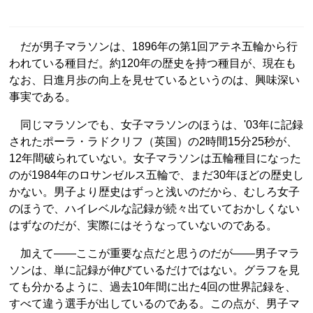
だが男子マラソンは、1896年の第1回アテネ五輪から行
われている種目だ。約120年の歴史を持つ種目が、現在も
なお、日進月歩の向上を見せているというのは、興味深い
事実である。
同じマラソンでも、女子マラソンのほうは、'03年に記録
されたポーラ・ラドクリフ（英国）の2時間15分25秒が、
12年間破られていない。女子マラソンは五輪種目になった
のが1984年のロサンゼルス五輪で、まだ30年ほどの歴史し
かない。男子より歴史はずっと浅いのだから、むしろ女子
のほうで、ハイレベルな記録が続々出ていておかしくない
はずなのだが、実際にはそうなっていないのである。
加えて――ここが重要な点だと思うのだが――男子マラ
ソンは、単に記録が伸びているだけではない。グラフを見
ても分かるように、過去10年間に出た4回の世界記録を、
すべて違う選手が出しているのである。この点が、男子マ