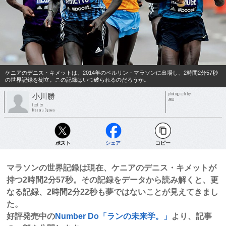
ケニアのデニス・キメットは、2014年のベルリン・マラソンに出場し、2時間2分57秒
の世界記録を樹立。この記録はいつ破られるのだろうか。
photograph by
小川勝
AFLO
text by
Masaru Ogawa
ポスト
シェア
コピー
マラソンの世界記録は現在、ケニアのデニス・キメットが
持つ2時間2分57秒。その記録をデータから読み解くと、更
なる記録、2時間2分22秒も夢ではないことが見えてきまし
た。
好評発売中の
Number Do「ランの未来学。」
より、記事