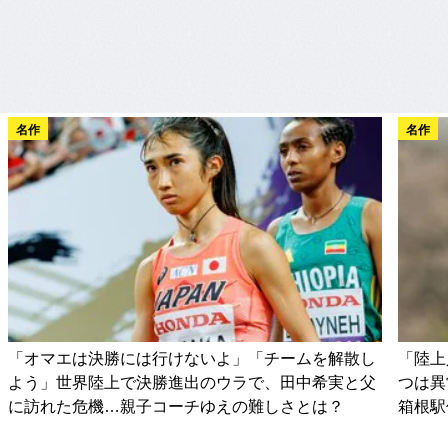
名作
名作
「オマエは決勝には行けないよ」「チームを解散し
「陸上
よう」世界陸上で決勝進出のウラで、田中希実と父
つは異
に訪れた危機…親子コーチゆえの難しさとは？
箱根駅