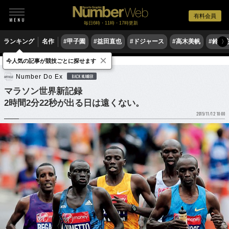
有料会員
毎日6時・11時・17時更新
ランキング
名作
#甲子園
#益田直也
#ドジャース
#高木美帆
#鈴木
〉
×
今人気の記事が競技ごとに探せます
陸上
マラソン
Number Do Ex
BACK NUMBER
マラソン世界新記録
2時間2分22秒が出る日は遠くない。
2015/11/12 10:00