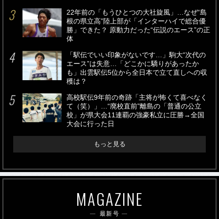
22年前の「もうひとつの大社旋風」…なぜ“島
根の県立高”陸上部が「インターハイで総合優
勝」できた？ 原動力だった“伝説のエース”の正
体
「駅伝でいい印象がないです…」駒大“次代の
エース”は失意…「どこかに驕りがあったか
も」出雲駅伝5位から全日本で立て直しへの収
穫は？
高校駅伝9年前の奇跡「主将が怖くて喜べなく
て（笑）」…“廃校直前”離島の「普通の公立
校」が県大会11連覇の強豪私立に圧勝→全国
大会に行った日
もっと見る
MAGAZINE
最新号