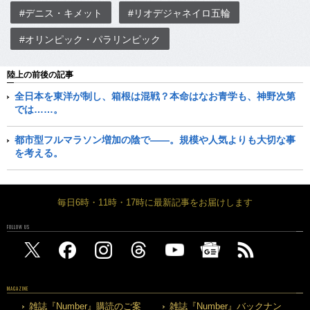
#デニス・キメット
#リオデジャネイロ五輪
#オリンピック・パラリンピック
陸上の前後の記事
全日本を東洋が制し、箱根は混戦？本命はなお青学も、神野次第
では……。
都市型フルマラソン増加の陰で――。規模や人気よりも大切な事
を考える。
毎日6時・11時・17時に最新記事をお届けします
FOLLOW US
MAGAZINE
雑誌『Number』購読のご案
雑誌『Number』バックナン