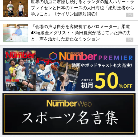
世界の頂点に君臨し続けるオランダの超人ハリー・ラ
ブレイセンと日本のエースの太田海也「絶対王者から
学ぶこと」《ケイリン国際対談②》
PR
「会場の声は自分を客観視するバロメーター」柔道
48kg級金メダリスト・角田夏実が感じていた声の力
と、声を活かした新たなミッション
PR