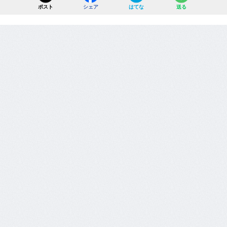
ポスト
シェア
はてな
送る