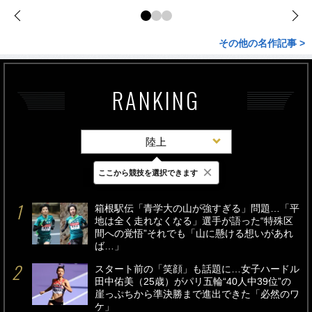
その他の名作記事 >
RANKING
陸上
×
ここから競技を選択できます
最新
24時間
週間
箱根駅伝「青学大の山が強すぎる」問題…「平
地は全く走れなくなる」選手が語った“特殊区
間への覚悟”それでも「山に懸ける想いがあれ
ば…」
スタート前の「笑顔」も話題に…女子ハードル
田中佑美（25歳）がパリ五輪“40人中39位”の
崖っぷちから準決勝まで進出できた「必然のワ
ケ」