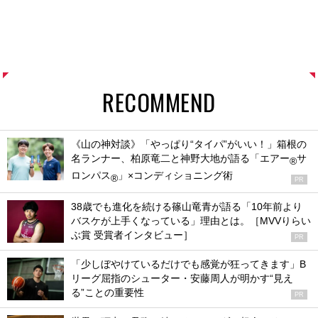
RECOMMEND
《山の神対談》「やっぱり“タイパ”がいい！」箱根の
名ランナー、柏原竜二と神野大地が語る「エアー
サ
®
ロンパス
」×コンディショニング術
®
PR
38歳でも進化を続ける篠山竜青が語る「10年前より
バスケが上手くなっている」理由とは。［MVVりらい
ぶ賞 受賞者インタビュー］
PR
「少しぼやけているだけでも感覚が狂ってきます」B
リーグ屈指のシューター・安藤周人が明かす“見え
る”ことの重要性
PR