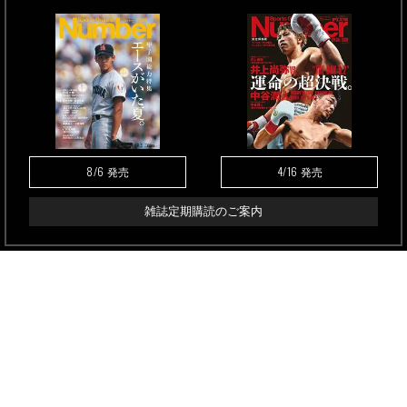
8/6
4/16
発売
発売
雑誌定期購読のご案内