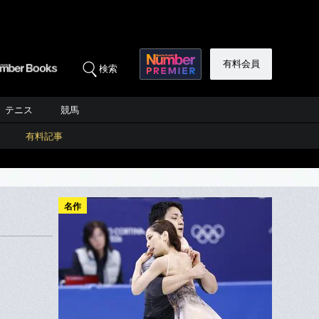
有料会員
検索
テニス
競馬
有料記事
名作