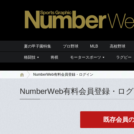
夏の甲子園特集
プロ野球
MLB
高校野球
格闘技
将棋
モータースポーツ
ラグビー
NumberWeb有料会員登録・ログイン
NumberWeb有料会員登録・ロ
既存会員