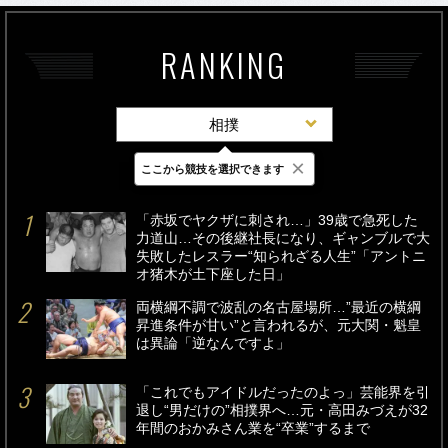
RANKING
相撲
×
ここから競技を選択できます
最新
24時間
週間
「赤坂でヤクザに刺され…」39歳で急死した
力道山…その後継社長になり、ギャンブルで大
失敗したレスラー“知られざる人生”「アントニ
オ猪木が土下座した日」
両横綱不調で波乱の名古屋場所…”最近の横綱
昇進条件が甘い”と言われるが、元大関・魁皇
は異論「逆なんですよ」
「これでもアイドルだったのよっ」芸能界を引
退し“男だけの”相撲界へ…元・高田みづえが32
年間のおかみさん業を“卒業”するまで