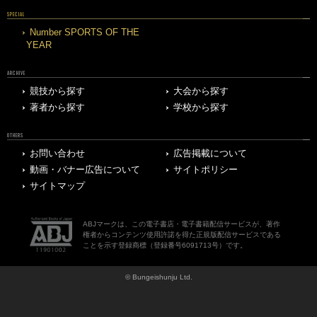
SPECIAL
Number SPORTS OF THE
YEAR
ARCHIVE
競技から探す
大会から探す
著者から探す
学校から探す
OTHERS
お問い合わせ
広告掲載について
動画・バナー広告について
サイトポリシー
サイトマップ
ABJマークは、この電子書店・電子書籍配信サービスが、著作
権者からコンテンツ使用許諾を得た正規版配信サービスである
ことを示す登録商標（登録番号6091713号）です。
© Bungeishunju Ltd.