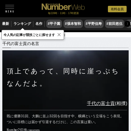
有料会員
毎日6時・11時・17時更新
最新
ランキング
名作
#甲子園
#張本智和
#平野佳寿
#前田悠伍
#
〉
×
今人気の記事が競技ごとに探せます
スポーツ名言集
チ
千代の富士の名言
千代の富士貢の名言
頂上であって、同時に崖っぷち
なんだよ。
千代の富士貢
(相撲)
既に優勝31回、大鵬に並ぶ32回を目指す中、横綱という立場をこう表現。
ついに目標には届かず引退するだけに、この言葉は重い。
Number261号
(1991/02/05)