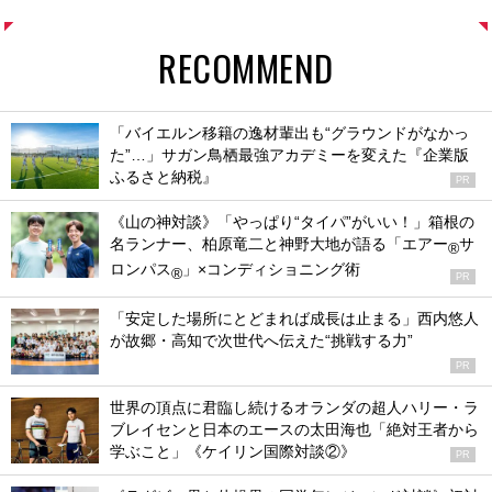
RECOMMEND
「バイエルン移籍の逸材輩出も“グラウンドがなかっ
た”…」サガン鳥栖最強アカデミーを変えた『企業版
ふるさと納税』
PR
《山の神対談》「やっぱり“タイパ”がいい！」箱根の
名ランナー、柏原竜二と神野大地が語る「エアー
サ
®
ロンパス
」×コンディショニング術
®
PR
「安定した場所にとどまれば成長は止まる」西内悠人
が故郷・高知で次世代へ伝えた“挑戦する力”
PR
世界の頂点に君臨し続けるオランダの超人ハリー・ラ
ブレイセンと日本のエースの太田海也「絶対王者から
学ぶこと」《ケイリン国際対談②》
PR