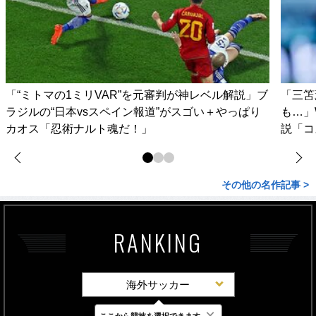
「“ミトマの1ミリVAR”を元審判が神レベル解説」ブ
「三笘
ラジルの“日本vsスペイン報道”がスゴい＋やっぱり
も…」
カオス「忍術ナルト魂だ！」
説「コ
その他の名作記事 >
RANKING
海外サッカー
×
ここから競技を選択できます