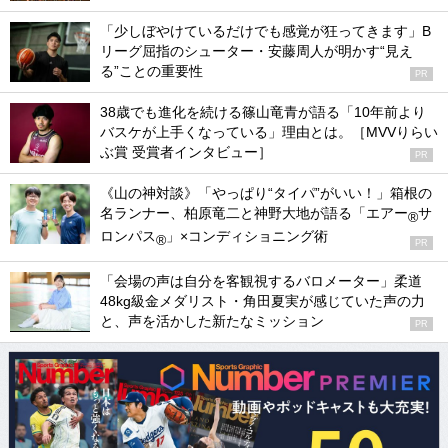
「少しぼやけているだけでも感覚が狂ってきます」B
リーグ屈指のシューター・安藤周人が明かす“見え
る”ことの重要性
PR
38歳でも進化を続ける篠山竜青が語る「10年前より
バスケが上手くなっている」理由とは。［MVVりらい
ぶ賞 受賞者インタビュー］
PR
《山の神対談》「やっぱり“タイパ”がいい！」箱根の
名ランナー、柏原竜二と神野大地が語る「エアー
サ
®
ロンパス
」×コンディショニング術
®
PR
「会場の声は自分を客観視するバロメーター」柔道
48kg級金メダリスト・角田夏実が感じていた声の力
と、声を活かした新たなミッション
PR