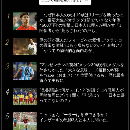
最新
24時間
週間
「なぜ日本人の天才19歳はJリーグを断ったの
か」慶応大生がオランダ1部で“いきなり年俸
4500万円”の衝撃…日本人代理人が明かす「J
関係者から“荒らされた”の声も」
豚の頭が飛んだフィーゴへの愛憎…“クラシコ
の異常な喧騒”はもう戻らないのか？ 倉敷アナ
「かつての物語的な面白みが」
“アルゼンチンの英雄”メッシ39歳が銀メダルを
外さなかった「大きな意味」…6度目のW杯
を”Yapa（おまけ）”と位置付けるも、歴代最多
得点で主役に
“長谷部誠の何がスゴい？”対談で…内田篤人が
岡崎慎司にズバリ聞く「引退は？」「日本に帰
ってこないの？」
ごっつぁんゴーラーは育成できるか？
インザーギの恩師3人と本人に聞いた。