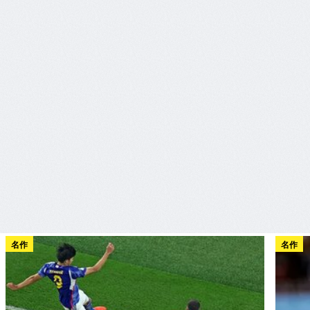
名作
名作