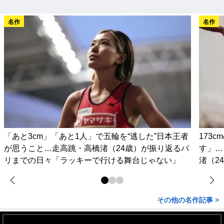
名作
名作
「あと3cm」「あと1人」で五輪を“逃した”日本王者
173
が思うこと…走高跳・高橋渚（24歳）が振り返るパ
す」…
リまでの日々「ラッキーで行ける舞台じゃない」
渚（2
その他の名作記事 >