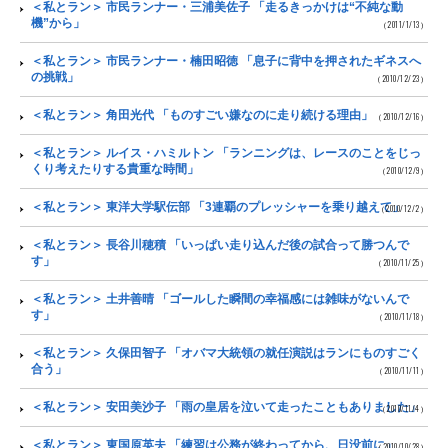
＜私とラン＞ 市民ランナー・三浦美佐子 「走るきっかけは“不純な動
機”から」
（2011/1/13）
＜私とラン＞ 市民ランナー・楠田昭徳 「息子に背中を押されたギネスへ
の挑戦」
（2010/12/23）
＜私とラン＞ 角田光代 「ものすごい嫌なのに走り続ける理由」
（2010/12/16）
＜私とラン＞ ルイス・ハミルトン 「ランニングは、レースのことをじっ
くり考えたりする貴重な時間」
（2010/12/9）
＜私とラン＞ 東洋大学駅伝部 「3連覇のプレッシャーを乗り越えて」
（2010/12/2）
＜私とラン＞ 長谷川穂積 「いっぱい走り込んだ後の試合って勝つんで
す」
（2010/11/25）
＜私とラン＞ 土井善晴 「ゴールした瞬間の幸福感には雑味がないんで
す」
（2010/11/18）
＜私とラン＞ 久保田智子 「オバマ大統領の就任演説はランにものすごく
合う」
（2010/11/11）
＜私とラン＞ 安田美沙子 「雨の皇居を泣いて走ったこともありました」
（2010/11/4）
＜私とラン＞ 東国原英夫 「練習は公務が終わってから、日没前に」
（2010/10/28）