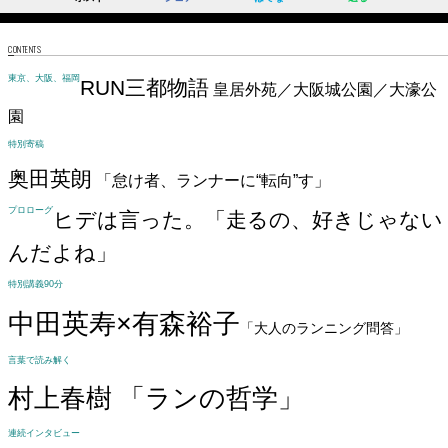
CONTENTS
東京、大阪、福岡
RUN三都物語
皇居外苑／大阪城公園／大濠公
園
特別寄稿
奥田英朗
「怠け者、ランナーに“転向”す」
プロローグ
ヒデは言った。「走るの、好きじゃない
んだよね」
特別講義90分
中田英寿×有森裕子
「大人のランニング問答」
言葉で読み解く
村上春樹 「ランの哲学」
連続インタビュー