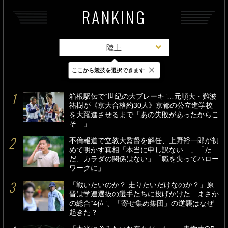
RANKING
陸上
×
ここから競技を選択できます
最新
24時間
週間
箱根駅伝で“世紀の大ブレーキ”…元順大・難波
祐樹が《京大合格約30人》京都の公立進学校
を大躍進させるまで「あの失敗があったからこ
そ…」
不倫報道で立教大監督を解任、上野裕一郎が初
めて明かす真相「本当に申し訳ない…」「た
だ、カラダの関係はない」「職を失ってハロー
ワークに」
「戦いたいのか？ 走りたいだけなのか？」原
晋は学連選抜の選手たちに投げかけた…まさか
の総合“4位”、「寄せ集め集団」の逆襲はなぜ
起きた？