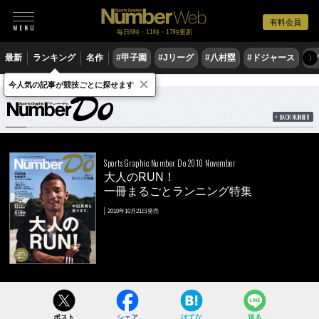
有料会員
毎日6時・11時・17時更新
最新
ランキング
名作
#甲子園
#Jリーグ
#八村塁
#ドジャース
#
〉
×
雑誌
Number Do
2010 November
今人気の記事が競技ごとに探せます
BACK NUMBER
Sports Graphic Number Do 2010 November
大人のRUN！
一冊まるごとランニング特集
2010年10月21日発売
ポスト
シェア
はてな
送る