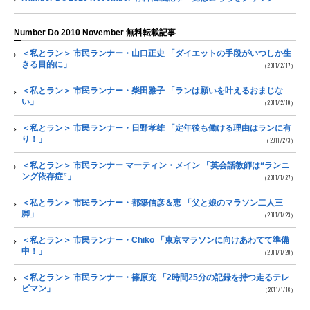
Number Do 2010 November 無料転載記事
＜私とラン＞ 市民ランナー・山口正史 「ダイエットの手段がいつしか生
きる目的に」
（2011/2/17）
＜私とラン＞ 市民ランナー・柴田雅子 「ランは願いを叶えるおまじな
い」
（2011/2/10）
＜私とラン＞ 市民ランナー・日野孝雄 「定年後も働ける理由はランに有
り！」
（2011/2/3）
＜私とラン＞ 市民ランナー マーティン・メイン 「英会話教師は“ランニ
ング依存症”」
（2011/1/27）
＜私とラン＞ 市民ランナー・都築信彦＆恵 「父と娘のマラソン二人三
脚」
（2011/1/23）
＜私とラン＞ 市民ランナー・Chiko 「東京マラソンに向けあわてて準備
中！」
（2011/1/20）
＜私とラン＞ 市民ランナー・篠原充 「2時間25分の記録を持つ走るテレ
ビマン」
（2011/1/16）