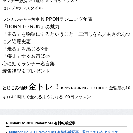
ランナー必携“7つ道具”＆ショップリスト
セレブ'sランスタイル
NIPPONランニング年表
ランカルチャー教室
『BORN TO RUN』の魅力
「走る」を物語にするということ 三浦しをん／あさのあつ
こ／近藤史恵
「走る」を感じる3冊
「疾走」する名画15本
心に効くランナー名言集
編集後記＆プレゼント
金トレ！
とじこみ付録
金哲彦の10
KIN'S RUNNING TEXTBOOK
キロを1時間で走れるようになる100日レッスン
Number Do 2010 November 有料転載記事
Number Do 2010 November 有料転載記事一覧はこちらをクリック