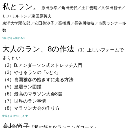
私とラン。
原田泳幸／角田光代／土井善晴／久保田智子／
Ｌ.ハミルトン／東国原英夫
東洋大学駅伝部／安田美沙子／高橋盾／長谷川穂積／市民ランナー多
数
知らなきゃ損する!?
大人のラン、8の作法
（1）正しいフォームで
走りたい
（2）B.アンダーソン式ストレッチ入門
（3）やせるランの「○と×」
（4）喜国雅彦の飽きずに走る方法
（5）皇居ラン図鑑
（6）最高のマラソン大会8選
（7）世界のラン事情
（8）マラソン大会の作り方
世界を走りつくした女
高橋尚子
「私の好きなランニングコース」