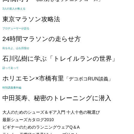
3人の達人が教える
東京マラソン攻略法
プロデューサーが語る
24時間マラソンの走らせ方
街を出よ、山を目指せ
石川弘樹に学ぶ「トレイルランの世界」
語って走って
ホリエモン×市橋有里
「デコボコRUN談義」
特別講義番外編
中田英寿、秘密のトレーニングに潜入
大人のためのシューズ＆ギア入門
十人十色の靴選び
最新シューズカタログ2010
ビギナーのためのランニングウェアQ＆A