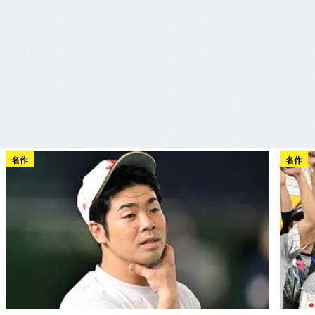
名作
名作