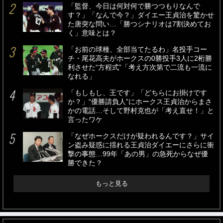
「監督、今日は何対何で勝つつもりなんで
す？」「なんで今？」ダイエー王貞治を驚かせ
た唐突な問い…「勝つシナリオは7割決めてお
く」意味とは？
「お前の球種、全部当てたるわ」名投手コー
チ・尾花高夫がホークスの0勝投手3人に2桁勝
利させた“方程式”「考え方次第で二流も一流に
なれる」
「もしもし、王です」「どちらにお掛けです
か？」“優勝請負人”にホークス王貞治からまさ
かの電話…そして野村克也が「考え直せ！」と
言ったワケ
「なぜホークスだけが疑われるんです？」サイ
ン盗み疑惑に揺れる王貞治ダイエーにさらに衝
撃の事態…99年「あの男」の急死からなぜ優
勝できた？
もっと見る