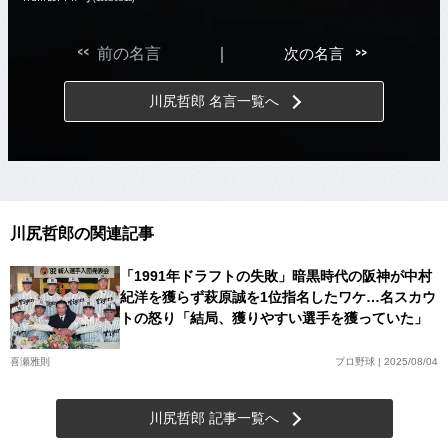
<<
>>
前の名言
｜
次の名言
川尻哲郎 名言一覧へ
川尻哲郎の関連記事
「1991年ドラフトの失敗」暗黒時代の阪神が中村
紀洋を獲らず萩原誠を1位指名したワケ…名スカウ
トの怒り「結局、獲りやすい選手を獲っていた」
喜瀬雅則
プロ野球 | 2025/08/04
川尻哲郎 記事一覧へ