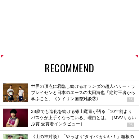
RECOMMEND
世界の頂点に君臨し続けるオランダの超人ハリー・ラ
ブレイセンと日本のエースの太田海也「絶対王者から
学ぶこと」《ケイリン国際対談②》
PR
38歳でも進化を続ける篠山竜青が語る「10年前より
バスケが上手くなっている」理由とは。［MVVりらい
ぶ賞 受賞者インタビュー］
PR
《山の神対談》「やっぱり“タイパ”がいい！」箱根の