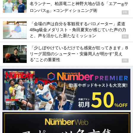
名ランナー、柏原竜二と神野大地が語る「エアー
サ
®
ロンパス
」×コンディショニング術
®
PR
「会場の声は自分を客観視するバロメーター」柔道
48kg級金メダリスト・角田夏実が感じていた声の力
と、声を活かした新たなミッション
PR
「少しぼやけているだけでも感覚が狂ってきます」B
リーグ屈指のシューター・安藤周人が明かす“見え
る”ことの重要性
PR