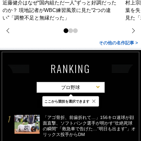
近藤健介はなぜ“国内組ただ一人”ずっと好調だった
村上宗
のか？ 現地記者がWBC練習風景に見た“2つの違
葉を失
い”「調整不足と無縁だった」
見た「
その他の名作記事 >
RANKING
プロ野球
×
ここから競技を選択できます
最新
24時間
週間
「アゴ骨折、前歯折れて…」156キロ速球が顔
面直撃、ソフトバンク選手が明かす“壮絶死球
の瞬間”「救急車で告げた…“明日も出ます”」オ
リックス投手からDM