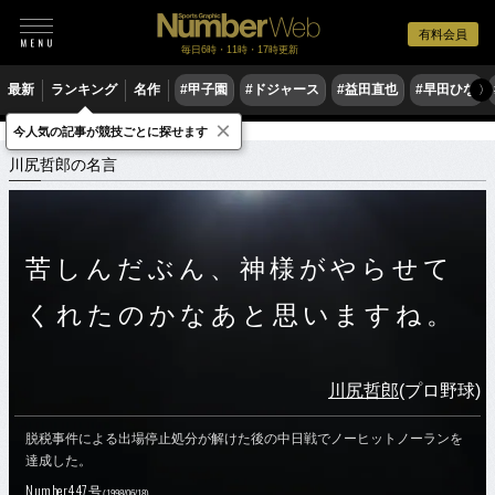
有料会員
毎日6時・11時・17時更新
最新
ランキング
名作
#甲子園
#ドジャース
#益田直也
#早田ひな
〉
×
今人気の記事が競技ごとに探せます
スポーツ名言集
カ
川尻哲郎の名言
川尻哲郎の名言
苦しんだぶん、神様がやらせて
くれたのかなあと思いますね。
川尻哲郎
(プロ野球)
脱税事件による出場停止処分が解けた後の中日戦でノーヒットノーランを
達成した。
Number447号
(1998/06/18)