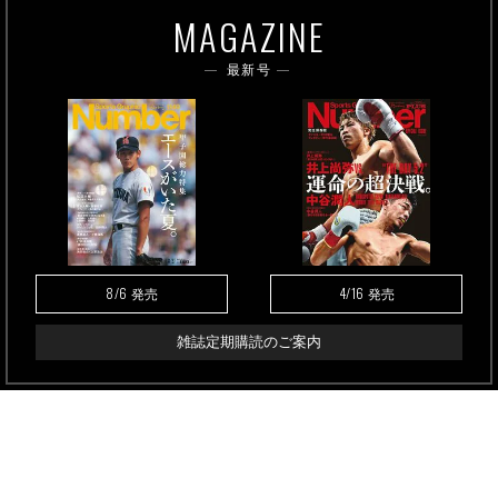
MAGAZINE
最新号
8/6
4/16
発売
発売
雑誌定期購読のご案内