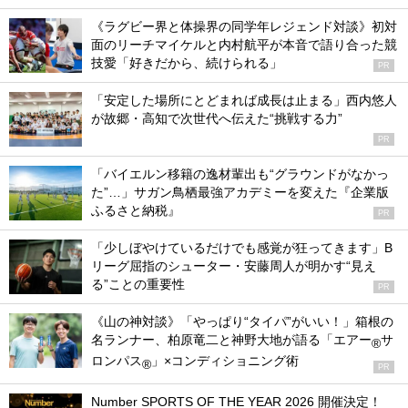
《ラグビー界と体操界の同学年レジェンド対談》初対
面のリーチマイケルと内村航平が本音で語り合った競
技愛「好きだから、続けられる」
PR
「安定した場所にとどまれば成長は止まる」西内悠人
が故郷・高知で次世代へ伝えた“挑戦する力”
PR
「バイエルン移籍の逸材輩出も“グラウンドがなかっ
た”…」サガン鳥栖最強アカデミーを変えた『企業版
ふるさと納税』
PR
「少しぼやけているだけでも感覚が狂ってきます」B
リーグ屈指のシューター・安藤周人が明かす“見え
る”ことの重要性
PR
《山の神対談》「やっぱり“タイパ”がいい！」箱根の
名ランナー、柏原竜二と神野大地が語る「エアー
サ
®
ロンパス
」×コンディショニング術
®
PR
Number SPORTS OF THE YEAR 2026 開催決定！