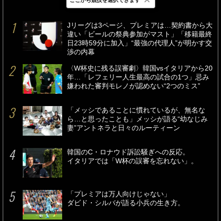
最新
24時間
週間
Jリーグは3ページ、プレミアは…契約書から大
違い「ビールの祭典参加がマスト」「移籍最終
日23時59分に加入」“最強の代理人”が明かす交
渉の内幕
〈W杯史に残る誤審劇〉韓国vsイタリアから20
年…「レフェリー人生最高の試合の1つ」忌み
嫌われた審判モレノが認めない“2つのミス”
「メッシであることに慣れているが、無名な
ら…と思ったことも」メッシが語る“幼なじみ
妻”アントネラと日々のルーティーン
韓国のC・ロナウド訴訟騒ぎへの反応。
イタリアでは「W杯の誤審を忘れない」。
「プレミアは万人向けじゃない」
ダビド・シルバが語る小兵の生き方。