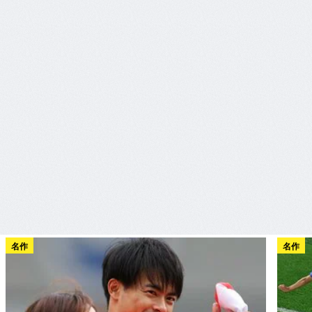
名作
名作