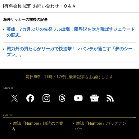
[有料会員限定] お問い合わせ・Ｑ＆Ａ
海外サッカーの前後の記事
英雄、7カ月ぶりの先発フル出場！限界説を吹き飛ばすジェラード
の闘志。
戦力外の男たちがリーガで快進撃！レバンテが過ごす「夢のシー
ズン」。
毎日6時・11時・17時に最新記事をお届けします
FOLLOW US
MAGAZINE
雑誌『Number』購読のご案
雑誌『Number』バックナン
内
バー