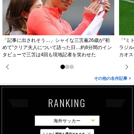
「記事に出されそう…」シャイな三笘薫26歳が“初
「“ミ
めて”クリア夫人について語った日…約8分間のイン
ラジル
タビューで三笘は4回も現地記者を笑わせた
カオス
その他の名作記事 >
RANKING
海外サッカー
×
ここから競技を選択できます