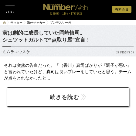
有料会員
毎日6時・11時・17時更新
サッカー
海外サッカー
ブンデスリーガ
実は劇的に成長していた岡崎慎司。
シュツットガルトで“点取り屋”宣言！
ミムラユウスケ
2011/10/28 10:30
それは突然の告白だった。「（香川）真司ばかりが『調子が悪い』
と言われていたけど、真司は良いプレーをしていたと思う。チーム
が点をとれなかったと...
続きを読む