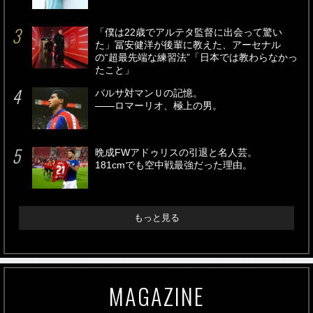
「僕は22歳でアルテタ監督に出会って驚い
た」冨安健洋が後輩に教えた、アーセナル
の“超最先端な練習法”「日本では教わらなかっ
たこと」
バルサ対マンＵの記憶。
――ロマーリオ、極上の男。
晩成FWアドゥリスの引退と名人芸。
181cmでも空中戦最強だった理由。
もっと見る
MAGAZINE