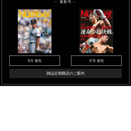
最新号
8/6
4/16
発売
発売
雑誌定期購読のご案内