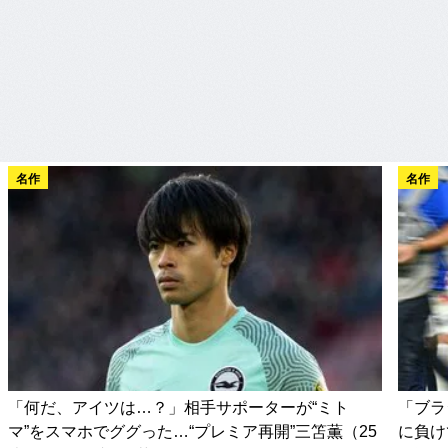
名作
名作
「何だ、アイツは…？」相手サポーターが“ミト
「ブラ
マ”をスマホでググった…“プレミア再開”三笘薫（25
に負け