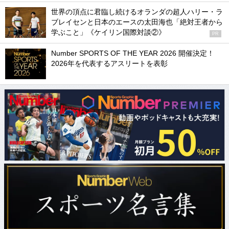
世界の頂点に君臨し続けるオランダの超人ハリー・ラ
ブレイセンと日本のエースの太田海也「絶対王者から
学ぶこと」《ケイリン国際対談②》
PR
Number SPORTS OF THE YEAR 2026 開催決定！
2026年を代表するアスリートを表彰