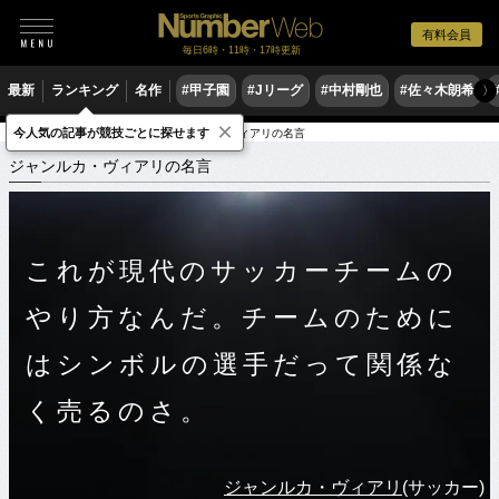
有料会員
毎日6時・11時・17時更新
最新
ランキング
名作
#甲子園
#Jリーグ
#中村剛也
#佐々木朗希
〉
×
今人気の記事が競技ごとに探せます
スポーツ名言集
ア
ジャンルカ・ヴィアリの名言
ジャンルカ・ヴィアリの名言
これが現代のサッカーチームの
やり方なんだ。チームのために
はシンボルの選手だって関係な
く売るのさ。
ジャンルカ・ヴィアリ
(サッカー)