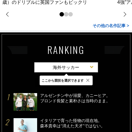
歳）のドリブルに英国ファンもビックリ
4強”
その他の名作記事 >
RANKING
海外サッカー
×
ここから競技を選択できます
最新
24時間
週間
アルゼンチン中が溺愛、カニーヒア。
ブロンド長髪と素朴さは当時のまま。
イタリアで育った怪物の現在地。
森本貴幸は“消えた天才”ではない。