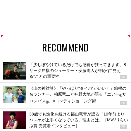
RECOMMEND
「少しぼやけているだけでも感覚が狂ってきます」B
リーグ屈指のシューター・安藤周人が明かす“見え
る”ことの重要性
PR
《山の神対談》「やっぱり“タイパ”がいい！」箱根の
名ランナー、柏原竜二と神野大地が語る「エアー
サ
®
ロンパス
」×コンディショニング術
®
PR
38歳でも進化を続ける篠山竜青が語る「10年前より
バスケが上手くなっている」理由とは。［MVVりらい
ぶ賞 受賞者インタビュー］
PR